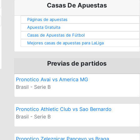
Casas De Apuestas
Páginas de apuestas
Apuesta Gratuita
Casas de Apuestas de Fútbol
Mejores casas de apuestas para LaLiga
Previas de partidos
Pronotico Avai vs America MG
Brasil - Serie B
Pronotico Athletic Club vs Sao Bernardo
Brasil - Serie B
Pronotico Zeleznicar Pancevo vs Braga