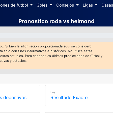
iones de futbol
Goles
Consejos
Ligas
Casas
Pronostico roda vs helmond
ado. Si bien la información proporcionada aquí se consideró
solo con fines informativos e históricos. No utilice estas
stas actuales. Para conocer las últimas predicciones de fútbol y
ctivas y actuales.
Hoy
s deportivos
Resultado Exacto