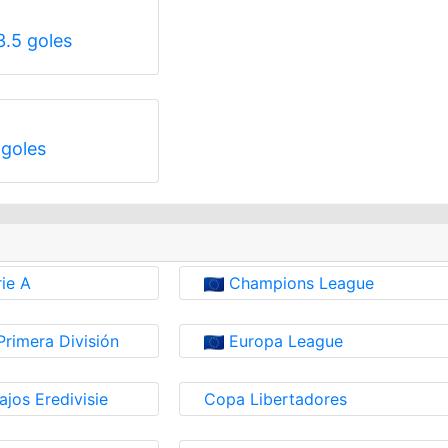
.5 goles
 goles
rie A
Champions League
rimera División
Europa League
ajos Eredivisie
Copa Libertadores