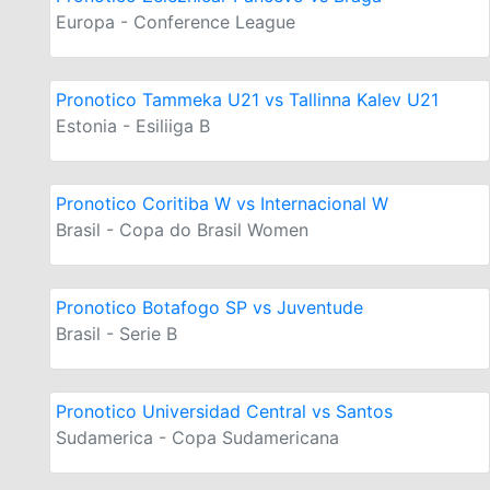
Europa - Conference League
Pronotico Tammeka U21 vs Tallinna Kalev U21
Estonia - Esiliiga B
Pronotico Coritiba W vs Internacional W
Brasil - Copa do Brasil Women
Pronotico Botafogo SP vs Juventude
Brasil - Serie B
Pronotico Universidad Central vs Santos
Sudamerica - Copa Sudamericana