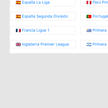
España La Liga
Perú Pri
España Segunda División
Portugal
Francia Ligue 1
Primera 
Inglaterra Premier League
Primera 