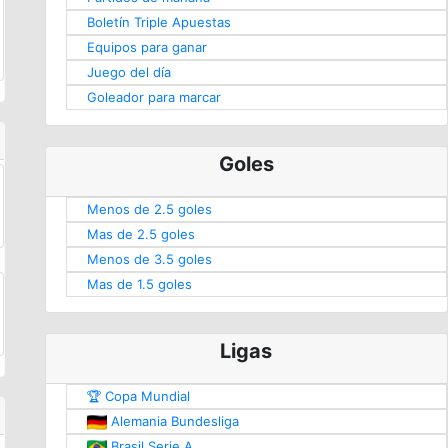
Boletín Triple Apuestas
Equipos para ganar
Juego del día
Goleador para marcar
Goles
Menos de 2.5 goles
Mas de 2.5 goles
Menos de 3.5 goles
Mas de 1.5 goles
Ligas
🏆 Copa Mundial
Alemania Bundesliga
Brasil Serie A