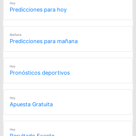
Hoy
Predicciones para hoy
Mañana
Predicciones para mañana
Hoy
Pronósticos deportivos
Hoy
Apuesta Gratuita
Hoy
Resultado Exacto