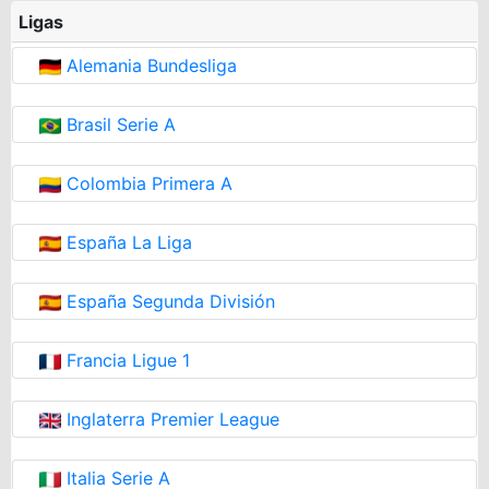
Ligas
Alemania Bundesliga
Brasil Serie A
Colombia Primera A
España La Liga
España Segunda División
Francia Ligue 1
Inglaterra Premier League
Italia Serie A