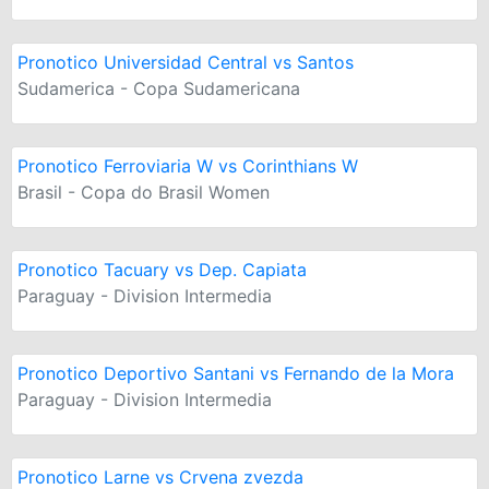
Pronotico Universidad Central vs Santos
Sudamerica - Copa Sudamericana
Pronotico Ferroviaria W vs Corinthians W
Brasil - Copa do Brasil Women
Pronotico Tacuary vs Dep. Capiata
Paraguay - Division Intermedia
Pronotico Deportivo Santani vs Fernando de la Mora
Paraguay - Division Intermedia
Pronotico Larne vs Crvena zvezda