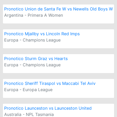
Pronotico Union de Santa Fe W vs Newells Old Boys W
Argentina - Primera A Women
Pronotico Mjallby vs Lincoln Red Imps
Europa - Champions League
Pronotico Sturm Graz vs Hearts
Europa - Champions League
Pronotico Sheriff Tiraspol vs Maccabi Tel Aviv
Europa - Europa League
Pronotico Launceston vs Launceston United
Australia - NPL Tasmania