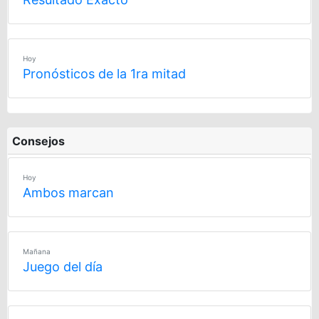
Hoy
Pronósticos de la 1ra mitad
Consejos
Hoy
Ambos marcan
Mañana
Juego del día