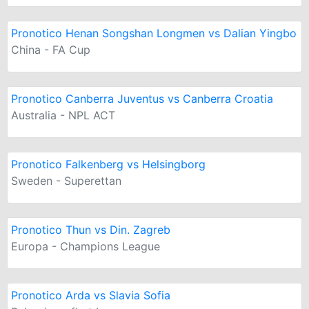
Pronotico Henan Songshan Longmen vs Dalian Yingbo
China - FA Cup
Pronotico Canberra Juventus vs Canberra Croatia
Australia - NPL ACT
Pronotico Falkenberg vs Helsingborg
Sweden - Superettan
Pronotico Thun vs Din. Zagreb
Europa - Champions League
Pronotico Arda vs Slavia Sofia