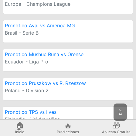
Europa - Champions League
Pronotico Avai vs America MG
Brasil - Serie B
Pronotico Mushuc Runa vs Orense
Ecuador - Liga Pro
Pronotico Pruszkow vs R. Rzeszow
Poland - Division 2
Pronotico TPS vs Ilves
👆
Finlandia - Veikkausliiga
🏠
🔥
🎁
Inicio
Predicciones
Apuesta Gratuita