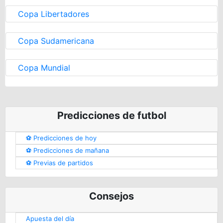
Copa Libertadores
Copa Sudamericana
Copa Mundial
Predicciones de futbol
⚽️ Predicciones de hoy
⚽️ Predicciones de mañana
⚽️ Previas de partidos
Consejos
Apuesta del día