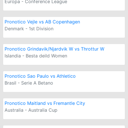
Europa - Conference League
Pronotico Vejle vs AB Copenhagen
Denmark - 1st Division
Pronotico Grindavik/Njardvik W vs Throttur W
Islandia - Besta deild Women
Pronotico Sao Paulo vs Athletico
Brasil - Serie A Betano
Pronotico Maitland vs Fremantle City
Australia - Australia Cup