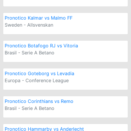
Pronotico Kalmar vs Malmo FF
Sweden - Allsvenskan
Pronotico Botafogo RJ vs Vitoria
Brasil - Serie A Betano
Pronotico Goteborg vs Levadia
Europa - Conference League
Pronotico Corinthians vs Remo
Brasil - Serie A Betano
Pronotico Hammarby vs Anderlecht