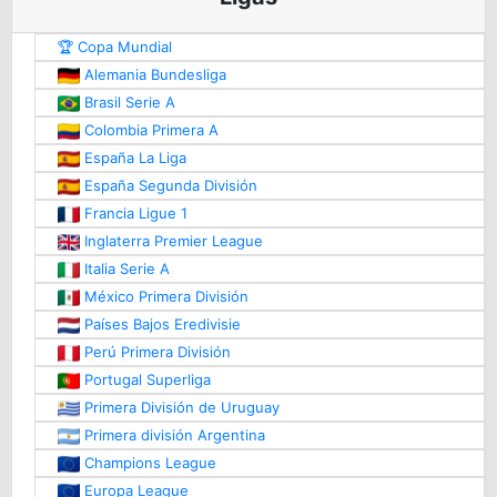
🏆 Copa Mundial
Alemania Bundesliga
Brasil Serie A
Colombia Primera A
España La Liga
España Segunda División
Francia Ligue 1
Inglaterra Premier League
Italia Serie A
México Primera División
Países Bajos Eredivisie
Perú Primera División
Portugal Superliga
Primera División de Uruguay
Primera división Argentina
Champions League
Europa League