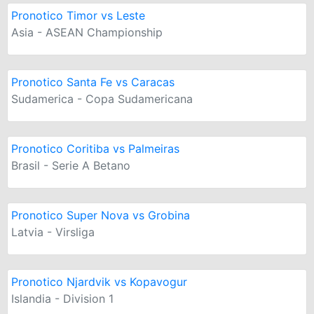
Pronotico Timor vs Leste
Asia - ASEAN Championship
Pronotico Santa Fe vs Caracas
Sudamerica - Copa Sudamericana
Pronotico Coritiba vs Palmeiras
Brasil - Serie A Betano
Pronotico Super Nova vs Grobina
Latvia - Virsliga
Pronotico Njardvik vs Kopavogur
Islandia - Division 1