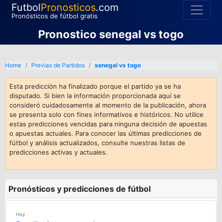
Futbol
Pronosticos
.com
Pronósticos de fútbol gratis
Pronostico senegal vs togo
Home
Previas de Partidos
senegal vs togo
Esta predicción ha finalizado porque el partido ya se ha
disputado. Si bien la información proporcionada aquí se
consideró cuidadosamente al momento de la publicación, ahora
se presenta solo con fines informativos e históricos. No utilice
estas predicciones vencidas para ninguna decisión de apuestas
o apuestas actuales. Para conocer las últimas predicciones de
fútbol y análisis actualizados, consulte nuestras listas de
predicciones activas y actuales.
Pronósticos y predicciones de fútbol
Hoy