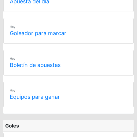
Apuesta del día
Hoy
Goleador para marcar
Hoy
Boletín de apuestas
Hoy
Equipos para ganar
Goles