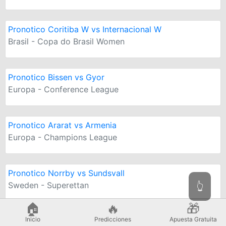
Pronotico Coritiba W vs Internacional W
Brasil - Copa do Brasil Women
Pronotico Bissen vs Gyor
Europa - Conference League
Pronotico Ararat vs Armenia
Europa - Champions League
Pronotico Norrby vs Sundsvall
Sweden - Superettan
👆
🏠
🔥
🎁
Inicio
Predicciones
Apuesta Gratuita
Pronotico Mushuc Runa vs Orense