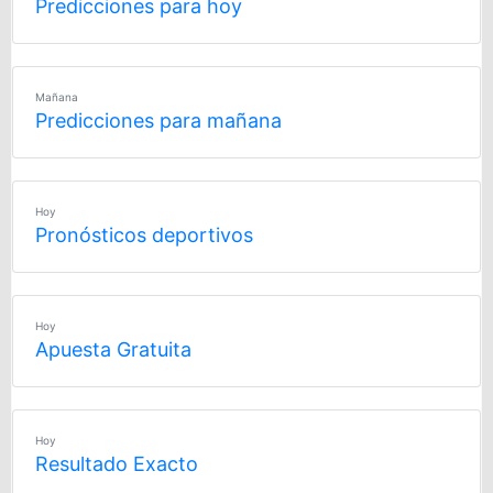
Predicciones para hoy
Mañana
Predicciones para mañana
Hoy
Pronósticos deportivos
Hoy
Apuesta Gratuita
Hoy
Resultado Exacto