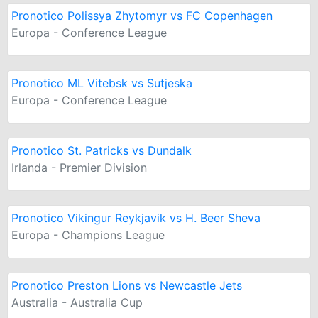
Pronotico Polissya Zhytomyr vs FC Copenhagen
Europa - Conference League
Pronotico ML Vitebsk vs Sutjeska
Europa - Conference League
Pronotico St. Patricks vs Dundalk
Irlanda - Premier Division
Pronotico Vikingur Reykjavik vs H. Beer Sheva
Europa - Champions League
Pronotico Preston Lions vs Newcastle Jets
Australia - Australia Cup