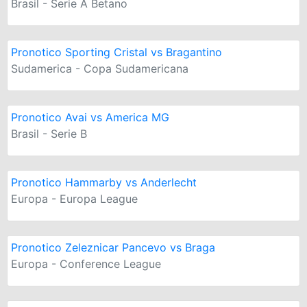
Brasil - Serie A Betano
Pronotico Sporting Cristal vs Bragantino
Sudamerica - Copa Sudamericana
Pronotico Avai vs America MG
Brasil - Serie B
Pronotico Hammarby vs Anderlecht
Europa - Europa League
Pronotico Zeleznicar Pancevo vs Braga
Europa - Conference League