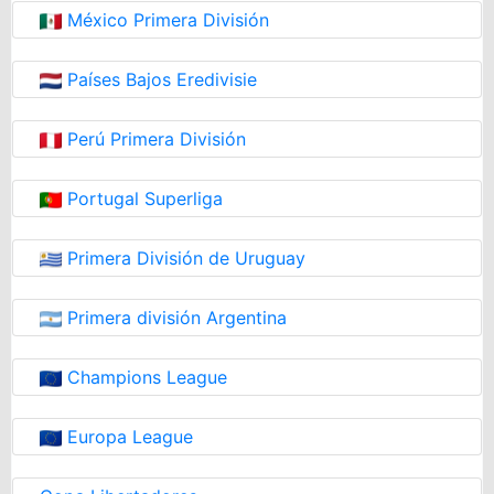
México Primera División
Países Bajos Eredivisie
Perú Primera División
Portugal Superliga
Primera División de Uruguay
Primera división Argentina
Champions League
Europa League