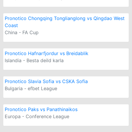
Pronotico Chongqing Tonglianglong vs Qingdao West
Coast
China - FA Cup
Pronotico Hafnarfjordur vs Breidablik
Islandia - Besta deild karla
Pronotico Slavia Sofia vs CSKA Sofia
Bulgaria - efbet League
Pronotico Paks vs Panathinaikos
Europa - Conference League