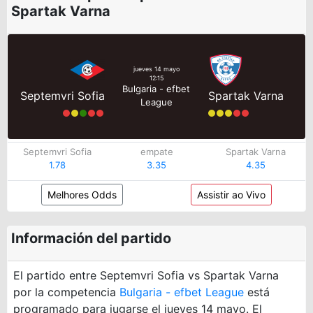
Spartak Varna
jueves 14 mayo
12:15
Bulgaria - efbet
Septemvri Sofia
Spartak Varna
League
Septemvri Sofia
empate
Spartak Varna
1.78
3.35
4.35
Melhores Odds
Assistir ao Vivo
Información del partido
El partido entre Septemvri Sofia vs Spartak Varna
por la competencia
Bulgaria - efbet League
está
programado para jugarse el jueves 14 mayo. El