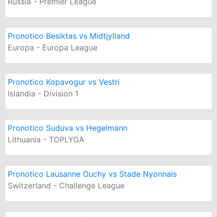
Russia - Premier League
Pronotico Besiktas vs Midtjylland
Europa - Europa League
Pronotico Kopavogur vs Vestri
Islandia - Division 1
Pronotico Suduva vs Hegelmann
Lithuania - TOPLYGA
Pronotico Lausanne Ouchy vs Stade Nyonnais
Switzerland - Challenge League