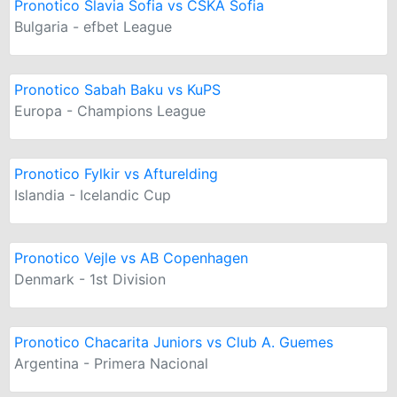
Pronotico Slavia Sofia vs CSKA Sofia
Bulgaria - efbet League
Pronotico Sabah Baku vs KuPS
Europa - Champions League
Pronotico Fylkir vs Afturelding
Islandia - Icelandic Cup
Pronotico Vejle vs AB Copenhagen
Denmark - 1st Division
Pronotico Chacarita Juniors vs Club A. Guemes
Argentina - Primera Nacional