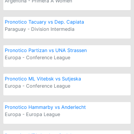
Argentina - Primera A Women
Pronotico Tacuary vs Dep. Capiata
Paraguay - Division Intermedia
Pronotico Partizan vs UNA Strassen
Europa - Conference League
Pronotico ML Vitebsk vs Sutjeska
Europa - Conference League
Pronotico Hammarby vs Anderlecht
Europa - Europa League