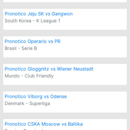
Pronotico Jeju SK vs Gangwon
South Korea - K League 1
Pronotico Operario vs PR
Brasil - Serie B
Pronotico Gloggnitz vs Wiener Neustadt
Mundo - Club Friendly
Pronotico Viborg vs Odense
Denmark - Superliga
Pronotico CSKA Moscow vs Baltika