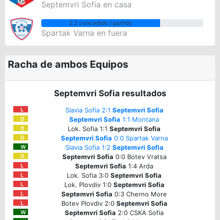
Septemvri Sofia en casa
2.2 concedido / partido
Spartak Varna en fuera
Racha de ambos Equipos
Septemvri Sofia resultados
Slavia Sofia 2:1
Septemvri Sofia
L
Septemvri Sofia
1:1 Montana
D
Lok. Sofia 1:1
Septemvri Sofia
D
Septemvri Sofia
0:0 Spartak Varna
D
Slavia Sofia 1:2
Septemvri Sofia
W
Septemvri Sofia
0:0 Botev Vratsa
D
Septemvri Sofia
1:4 Arda
L
Lok. Sofia 3:0
Septemvri Sofia
L
Lok. Plovdiv 1:0
Septemvri Sofia
L
Septemvri Sofia
0:3 Cherno More
L
Botev Plovdiv 2:0
Septemvri Sofia
L
Septemvri Sofia
2:0 CSKA Sofia
W