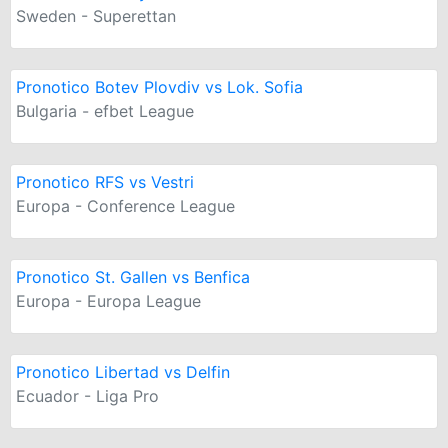
Sweden - Superettan
Pronotico Botev Plovdiv vs Lok. Sofia
Bulgaria - efbet League
Pronotico RFS vs Vestri
Europa - Conference League
Pronotico St. Gallen vs Benfica
Europa - Europa League
Pronotico Libertad vs Delfin
Ecuador - Liga Pro