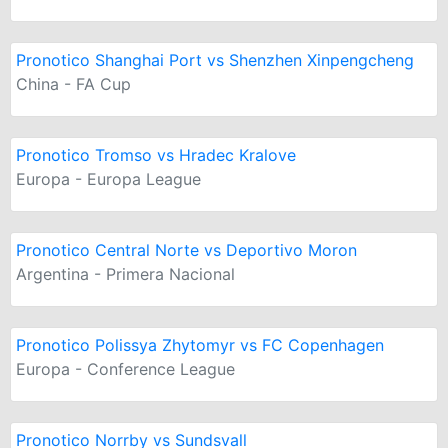
Pronotico Shanghai Port vs Shenzhen Xinpengcheng
China - FA Cup
Pronotico Tromso vs Hradec Kralove
Europa - Europa League
Pronotico Central Norte vs Deportivo Moron
Argentina - Primera Nacional
Pronotico Polissya Zhytomyr vs FC Copenhagen
Europa - Conference League
Pronotico Norrby vs Sundsvall