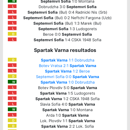
Septemvri Sofia
1:0 Montana
W
Dobrudzha 3:0
Septemvri Sofia
L
Septemvri Sofia
(Bul) 0:4 Radnicki Nis (Srb)
L
Septemvri Sofia
(Bul) 0:2 Neftchi Fargona (Uzb)
L
Septemvri Sofia
(Bul) 1:3 Marek (Bul)
L
Septemvri Sofia
1:3 Ludogorets
L
Beroe 0:0
Septemvri Sofia
D
Septemvri Sofia
1:4 CSKA 1948 Sofia
L
Spartak Varna resultados
Spartak Varna
1:1 Dobrudzha
D
Botev Vratsa 2:1
Spartak Varna
L
Spartak Varna
1:2 Beroe
L
Septemvri Sofia 0:0
Spartak Varna
D
Spartak Varna
1:0 Dobrudzha
W
Botev Plovdiv 5:0
Spartak Varna
L
Spartak Varna
1:5 Ludogorets
L
Spartak Varna
1:2 CSKA 1948 Sofia
L
Slavia Sofia 4:0
Spartak Varna
L
Spartak Varna
1:0 Montana
W
Arda 1:0
Spartak Varna
L
Lok. Plovdiv 1:1
Spartak Varna
D
Spartak Varna
2:2 Lok. Sofia
D