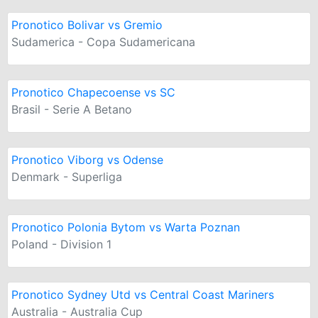
Pronotico Bolivar vs Gremio
Sudamerica - Copa Sudamericana
Pronotico Chapecoense vs SC
Brasil - Serie A Betano
Pronotico Viborg vs Odense
Denmark - Superliga
Pronotico Polonia Bytom vs Warta Poznan
Poland - Division 1
Pronotico Sydney Utd vs Central Coast Mariners
Australia - Australia Cup