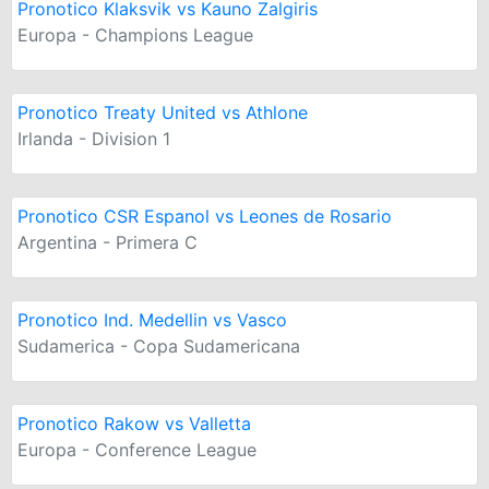
Pronotico Klaksvik vs Kauno Zalgiris
Europa - Champions League
Pronotico Treaty United vs Athlone
Irlanda - Division 1
Pronotico CSR Espanol vs Leones de Rosario
Argentina - Primera C
Pronotico Ind. Medellin vs Vasco
Sudamerica - Copa Sudamericana
Pronotico Rakow vs Valletta
Europa - Conference League