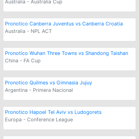
Australia - Australia Cup
Pronotico Canberra Juventus vs Canberra Croatia
Australia - NPL ACT
Pronotico Wuhan Three Towns vs Shandong Taishan
China - FA Cup
Pronotico Quilmes vs Gimnasia Jujuy
Argentina - Primera Nacional
Pronotico Hapoel Tel Aviv vs Ludogorets
Europa - Conference League