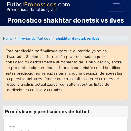
Futbol
Pronosticos
.com
Pronósticos de fútbol gratis
Pronostico shakhtar donetsk vs ilves
Home
Previas de Partidos
shakhtar donetsk vs ilves
Esta predicción ha finalizado porque el partido ya se ha
disputado. Si bien la información proporcionada aquí se
consideró cuidadosamente al momento de la publicación, ahora
se presenta solo con fines informativos e históricos. No utilice
estas predicciones vencidas para ninguna decisión de apuestas
o apuestas actuales. Para conocer las últimas predicciones de
fútbol y análisis actualizados, consulte nuestras listas de
predicciones activas y actuales.
Pronósticos y predicciones de fútbol
Hoy