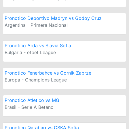
Pronotico Deportivo Madryn vs Godoy Cruz
Argentina - Primera Nacional
Pronotico Arda vs Slavia Sofia
Bulgaria - efbet League
Pronotico Fenerbahce vs Gornik Zabrze
Europa - Champions League
Pronotico Atletico vs MG
Brasil - Serie A Betano
Pronotico Qarabag vs CSKA Sofia