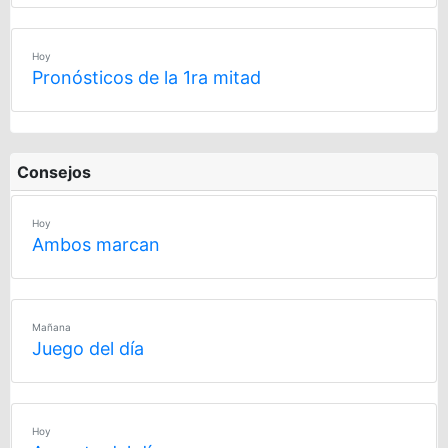
Hoy
Pronósticos de la 1ra mitad
Consejos
Hoy
Ambos marcan
Mañana
Juego del día
Hoy