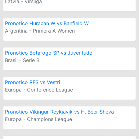
Latvia - Virsliga
Pronotico Huracan W vs Banfield W
Argentina - Primera A Women
Pronotico Botafogo SP vs Juventude
Brasil - Serie B
Pronotico RFS vs Vestri
Europa - Conference League
Pronotico Vikingur Reykjavik vs H. Beer Sheva
Europa - Champions League