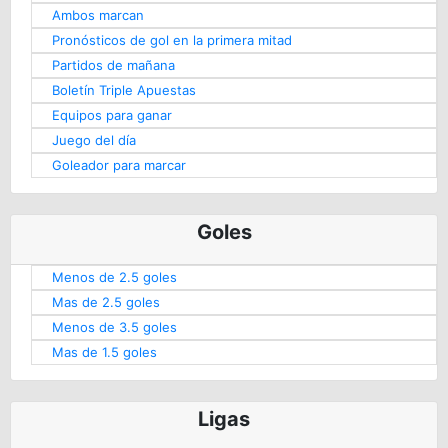
Ambos marcan
Pronósticos de gol en la primera mitad
Partidos de mañana
Boletín Triple Apuestas
Equipos para ganar
Juego del día
Goleador para marcar
Goles
Menos de 2.5 goles
Mas de 2.5 goles
Menos de 3.5 goles
Mas de 1.5 goles
Ligas