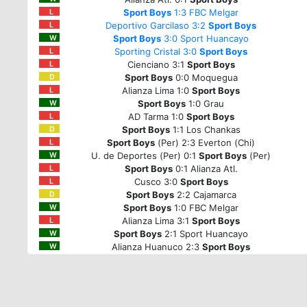
Sport Boys
1:3 FBC Melgar
L
Deportivo Garcilaso 3:2
Sport Boys
L
Sport Boys
3:0 Sport Huancayo
W
Sporting Cristal 3:0
Sport Boys
L
Cienciano 3:1
Sport Boys
L
Sport Boys
0:0 Moquegua
D
Alianza Lima 1:0
Sport Boys
L
Sport Boys
1:0 Grau
W
AD Tarma 1:0
Sport Boys
L
Sport Boys
1:1 Los Chankas
D
Sport Boys
(Per) 2:3 Everton (Chi)
L
U. de Deportes (Per) 0:1
Sport Boys
(Per)
W
Sport Boys
0:1 Alianza Atl.
L
Cusco 3:0
Sport Boys
L
Sport Boys
2:2 Cajamarca
D
Sport Boys
1:0 FBC Melgar
W
Alianza Lima 3:1
Sport Boys
L
Sport Boys
2:1 Sport Huancayo
W
Alianza Huanuco 2:3
Sport Boys
W