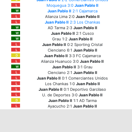
Moquegua 3:0
Juan Pablo II
L
Juan Pablo II
2:1 Cajamarca
W
Alianza Lima 2:0
Juan Pablo II
L
Juan Pablo II
2:3 Los Chankas
L
AD Tarma 2:3
Juan Pablo II
W
Juan Pablo II
2:1 Cusco
W
Grau 1:2
Juan Pablo II
W
Juan Pablo II
0:2 Sporting Cristal
L
Cienciano 6:1
Juan Pablo II
L
Juan Pablo II
3:3 FC Cajamarca
D
Alianza Huanuco 3:0
Juan Pablo II
L
Juan Pablo II
3:1 Grau
W
Cienciano 2:1
Juan Pablo II
L
Juan Pablo II
0:1 Comerciantes Unidos
L
Los Chankas 1:0
Juan Pablo II
L
Juan Pablo II
0:1 Deportivo Garcilaso
L
U. de Deportes 3:0
Juan Pablo II
L
Juan Pablo II
1:1 AD Tarma
D
Ayacucho 2:1
Juan Pablo II
L