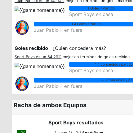
Juan Pablo II es un 40.00%
mejor en términos de goles marcad
1 Goles / Partido
Sport Boys en casa
1.4 Goles / Partido
Juan Pablo II en fuera
Goles recibido
¿Quién concederá más?
Sport Boys es un 64.29%
mejor en términos de goles recibido
1.4 concedido / partido
Sport Boys en casa
2.3 concedido / pa
Juan Pablo II en fuera
Racha de ambos Equipos
Sport Boys resultados
Alianza Atl. 0:1
Sport Boys
W