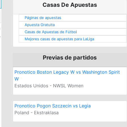
Casas De Apuestas
Páginas de apuestas
Apuesta Gratuita
e
Casas de Apuestas de Fútbol
%
Mejores casas de apuestas para LaLiga
Previas de partidos
Pronotico Boston Legacy W vs Washington Spirit
W
Estados Unidos - NWSL Women
Pronotico Pogon Szczecin vs Legia
Poland - Ekstraklasa