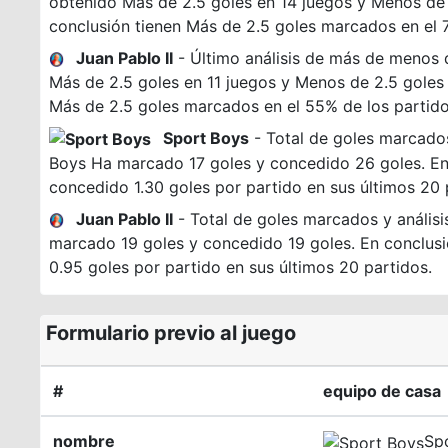
obtenido Más de 2.5 goles en 14 juegos y Menos de 2
conclusión tienen Más de 2.5 goles marcados en el 7
Juan Pablo II
- Último análisis de más de menos d
Más de 2.5 goles en 11 juegos y Menos de 2.5 goles 
Más de 2.5 goles marcados en el 55% de los partido
Sport Boys
- Total de goles marcados 
Boys Ha marcado 17 goles y concedido 26 goles. En 
concedido 1.30 goles por partido en sus últimos 20 
Juan Pablo II
- Total de goles marcados y análisis
marcado 19 goles y concedido 19 goles. En conclusi
0.95 goles por partido en sus últimos 20 partidos.
Formulario previo al juego
#
equipo de casa
nombre
Sp