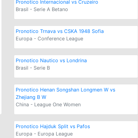
Pronotico Internacional vs Cruzeiro
Brasil - Serie A Betano
Pronotico Trnava vs CSKA 1948 Sofia
Europa - Conference League
Pronotico Nautico vs Londrina
Brasil - Serie B
Pronotico Henan Songshan Longmen W vs
Zhejiang B W
China - League One Women
Pronotico Hajduk Split vs Pafos
Europa - Europa League