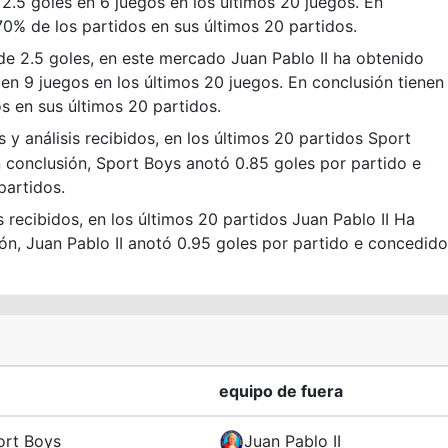
.5 goles en 6 juegos en los últimos 20 juegos. En
0% de los partidos en sus últimos 20 partidos.
e 2.5 goles, en este mercado Juan Pablo II ha obtenido
en 9 juegos en los últimos 20 juegos. En conclusión tienen
s en sus últimos 20 partidos.
y análisis recibidos, en los últimos 20 partidos Sport
conclusión, Sport Boys anotó 0.85 goles por partido e
partidos.
 recibidos, en los últimos 20 partidos Juan Pablo II Ha
ón, Juan Pablo II anotó 0.95 goles por partido e concedido
equipo de fuera
ort Boys
Juan Pablo II