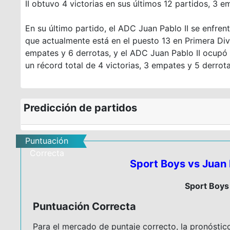
II obtuvo 4 victorias en sus últimos 12 partidos, 3 e
En su último partido, el ADC Juan Pablo II se enfren
que actualmente está en el puesto 13 en Primera Divi
empates y 6 derrotas, y el ADC Juan Pablo II ocupó 
un récord total de 4 victorias, 3 empates y 5 derrot
Predicción de partidos
Puntuación
Correcta
Sport Boys vs Juan 
Sport Boys 
Puntuación Correcta
Para el mercado de puntaje correcto, la pronóstico 