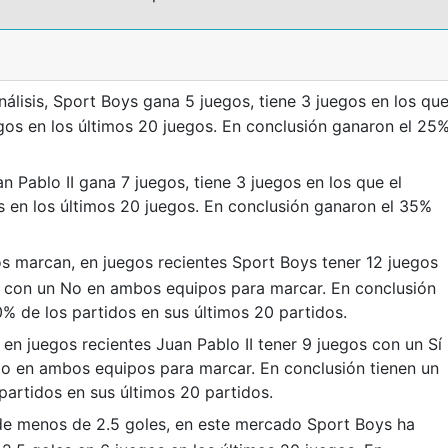
álisis, Sport Boys gana 5 juegos, tiene 3 juegos en los qu
egos en los últimos 20 juegos. En conclusión ganaron el 25
an Pablo II gana 7 juegos, tiene 3 juegos en los que el
os en los últimos 20 juegos. En conclusión ganaron el 35%
s marcan, en juegos recientes Sport Boys tener 12 juegos
s con un No en ambos equipos para marcar. En conclusión
% de los partidos en sus últimos 20 partidos.
en juegos recientes Juan Pablo II tener 9 juegos con un Sí
No en ambos equipos para marcar. En conclusión tienen un
artidos en sus últimos 20 partidos.
 de menos de 2.5 goles, en este mercado Sport Boys ha