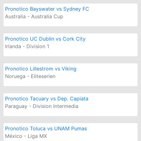
Pronotico Bayswater vs Sydney FC
Australia - Australia Cup
Pronotico UC Dublin vs Cork City
Irlanda - Division 1
Pronotico Lillestrom vs Viking
Noruega - Eliteserien
Pronotico Tacuary vs Dep. Capiata
Paraguay - Division Intermedia
Pronotico Toluca vs UNAM Pumas
México - Liga MX