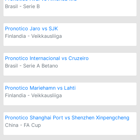
Brasil - Serie B
Pronotico Jaro vs SJK
Finlandia - Veikkausliiga
Pronotico Internacional vs Cruzeiro
Brasil - Serie A Betano
Pronotico Mariehamn vs Lahti
Finlandia - Veikkausliiga
Pronotico Shanghai Port vs Shenzhen Xinpengcheng
China - FA Cup