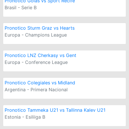
Pronotico Goias vs Sport Recife
Brasil - Serie B
Pronotico Sturm Graz vs Hearts
Europa - Champions League
Pronotico LNZ Cherkasy vs Gent
Europa - Conference League
Pronotico Colegiales vs Midland
Argentina - Primera Nacional
Pronotico Tammeka U21 vs Tallinna Kalev U21
Estonia - Esiliiga B