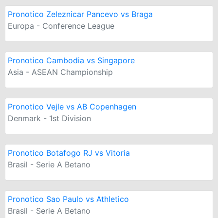
Pronotico Zeleznicar Pancevo vs Braga
Europa - Conference League
Pronotico Cambodia vs Singapore
Asia - ASEAN Championship
Pronotico Vejle vs AB Copenhagen
Denmark - 1st Division
Pronotico Botafogo RJ vs Vitoria
Brasil - Serie A Betano
Pronotico Sao Paulo vs Athletico
Brasil - Serie A Betano