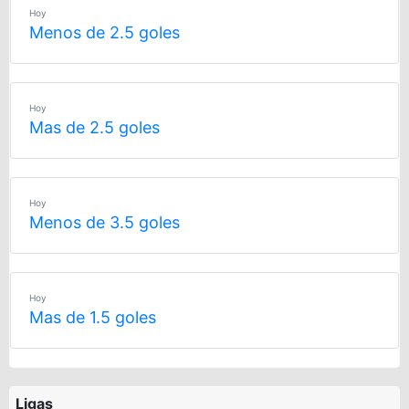
Hoy
Menos de 2.5 goles
Hoy
Mas de 2.5 goles
Hoy
Menos de 3.5 goles
Hoy
Mas de 1.5 goles
Ligas