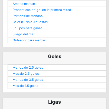
Ambos marcan
Pronósticos de gol en la primera mitad
Partidos de mañana
Boletín Triple Apuestas
Equipos para ganar
Juego del día
Goleador para marcar
Goles
Menos de 2.5 goles
Mas de 2.5 goles
Menos de 3.5 goles
Mas de 1.5 goles
Ligas