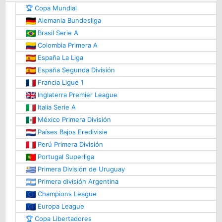
🏆 Copa Mundial
Alemania Bundesliga
Brasil Serie A
Colombia Primera A
España La Liga
España Segunda División
Francia Ligue 1
Inglaterra Premier League
Italia Serie A
México Primera División
Países Bajos Eredivisie
Perú Primera División
Portugal Superliga
Primera División de Uruguay
Primera división Argentina
Champions League
Europa League
🏆 Copa Libertadores