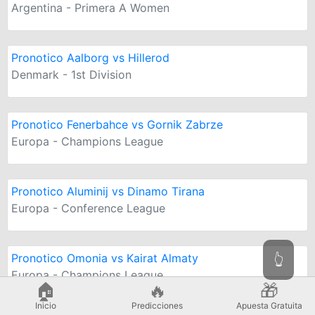
Argentina - Primera A Women
Pronotico Aalborg vs Hillerod
Denmark - 1st Division
Pronotico Fenerbahce vs Gornik Zabrze
Europa - Champions League
Pronotico Aluminij vs Dinamo Tirana
Europa - Conference League
Pronotico Omonia vs Kairat Almaty
👆
Europa - Champions League
🏠
🔥
🎁
Inicio
Predicciones
Apuesta Gratuita