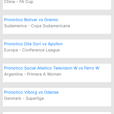
China - FA Cup
Pronotico Bolivar vs Gremio
Sudamerica - Copa Sudamericana
Pronotico Dila Gori vs Apollon
Europa - Conference League
Pronotico Social Atletico Television W vs Ferro W
Argentina - Primera A Women
Pronotico Viborg vs Odense
Denmark - Superliga