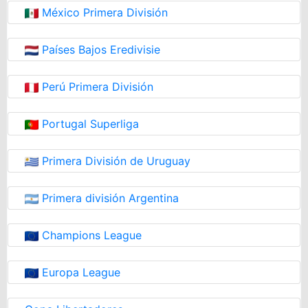
México Primera División
Países Bajos Eredivisie
Perú Primera División
Portugal Superliga
Primera División de Uruguay
Primera división Argentina
Champions League
Europa League