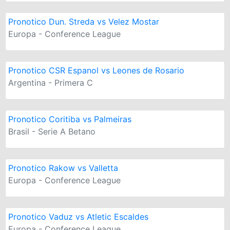
Pronotico Dun. Streda vs Velez Mostar
Europa - Conference League
Pronotico CSR Espanol vs Leones de Rosario
Argentina - Primera C
Pronotico Coritiba vs Palmeiras
Brasil - Serie A Betano
Pronotico Rakow vs Valletta
Europa - Conference League
Pronotico Vaduz vs Atletic Escaldes
Europa - Conference League