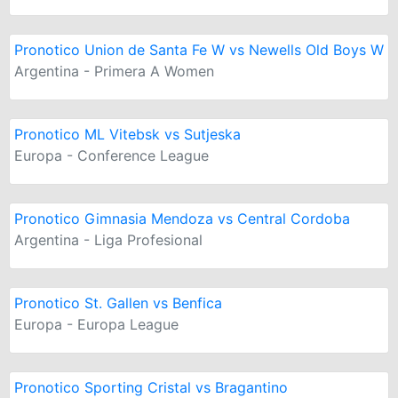
Pronotico Union de Santa Fe W vs Newells Old Boys W
Argentina - Primera A Women
Pronotico ML Vitebsk vs Sutjeska
Europa - Conference League
Pronotico Gimnasia Mendoza vs Central Cordoba
Argentina - Liga Profesional
Pronotico St. Gallen vs Benfica
Europa - Europa League
Pronotico Sporting Cristal vs Bragantino