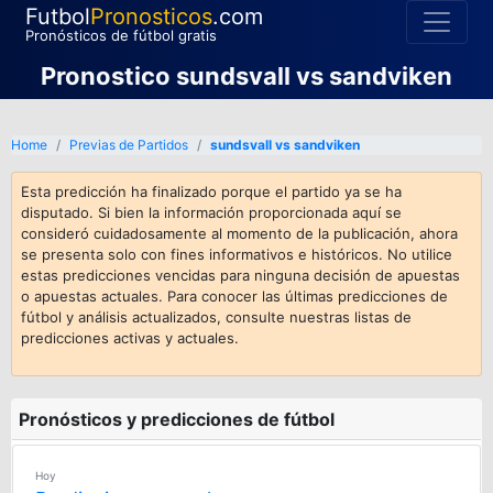
Futbol
Pronosticos
.com
Pronósticos de fútbol gratis
Pronostico sundsvall vs sandviken
Home
Previas de Partidos
sundsvall vs sandviken
Esta predicción ha finalizado porque el partido ya se ha
disputado. Si bien la información proporcionada aquí se
consideró cuidadosamente al momento de la publicación, ahora
se presenta solo con fines informativos e históricos. No utilice
estas predicciones vencidas para ninguna decisión de apuestas
o apuestas actuales. Para conocer las últimas predicciones de
fútbol y análisis actualizados, consulte nuestras listas de
predicciones activas y actuales.
Pronósticos y predicciones de fútbol
Hoy