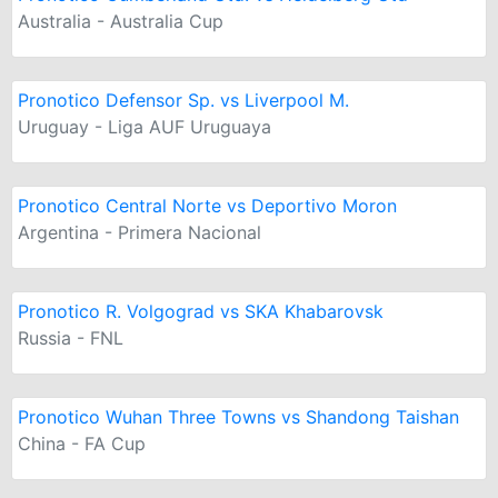
Australia - Australia Cup
Pronotico Defensor Sp. vs Liverpool M.
Uruguay - Liga AUF Uruguaya
Pronotico Central Norte vs Deportivo Moron
Argentina - Primera Nacional
Pronotico R. Volgograd vs SKA Khabarovsk
Russia - FNL
Pronotico Wuhan Three Towns vs Shandong Taishan
China - FA Cup