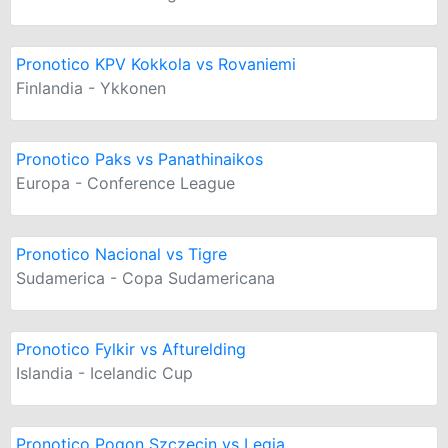
Pronotico KPV Kokkola vs Rovaniemi
Finlandia - Ykkonen
Pronotico Paks vs Panathinaikos
Europa - Conference League
Pronotico Nacional vs Tigre
Sudamerica - Copa Sudamericana
Pronotico Fylkir vs Afturelding
Islandia - Icelandic Cup
Pronotico Pogon Szczecin vs Legia