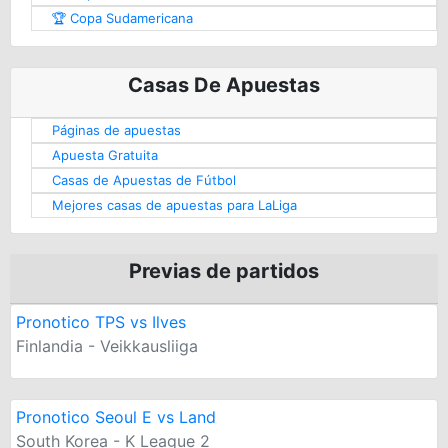
🏆 Copa Sudamericana
Casas De Apuestas
Páginas de apuestas
Apuesta Gratuita
Casas de Apuestas de Fútbol
Mejores casas de apuestas para LaLiga
Previas de partidos
Pronotico TPS vs Ilves
Finlandia - Veikkausliiga
Pronotico Seoul E vs Land
South Korea - K League 2