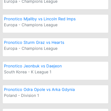
Europa - Champions League
Pronotico Mjallby vs Lincoln Red Imps
Europa - Champions League
Pronotico Sturm Graz vs Hearts
Europa - Champions League
Pronotico Jeonbuk vs Daejeon
South Korea - K League 1
Pronotico Odra Opole vs Arka Gdynia
Poland - Division 1