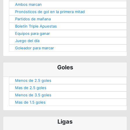
Ambos marcan
Pronósticos de gol en la primera mitad
Partidos de mañana
Boletín Triple Apuestas
Equipos para ganar
Juego del día
Goleador para marcar
Goles
Menos de 2.5 goles
Mas de 2.5 goles
Menos de 3.5 goles
Mas de 1.5 goles
Ligas