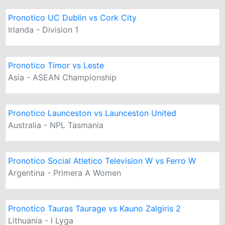
Pronotico UC Dublin vs Cork City
Irlanda - Division 1
Pronotico Timor vs Leste
Asia - ASEAN Championship
Pronotico Launceston vs Launceston United
Australia - NPL Tasmania
Pronotico Social Atletico Television W vs Ferro W
Argentina - Primera A Women
Pronotico Tauras Taurage vs Kauno Zalgiris 2
Lithuania - I Lyga