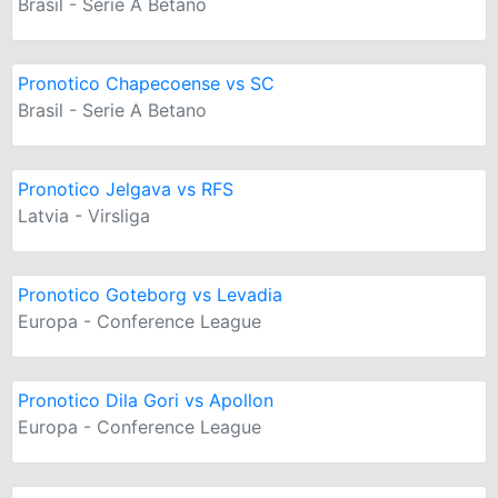
Brasil - Serie A Betano
Pronotico Chapecoense vs SC
Brasil - Serie A Betano
Pronotico Jelgava vs RFS
Latvia - Virsliga
Pronotico Goteborg vs Levadia
Europa - Conference League
Pronotico Dila Gori vs Apollon
Europa - Conference League