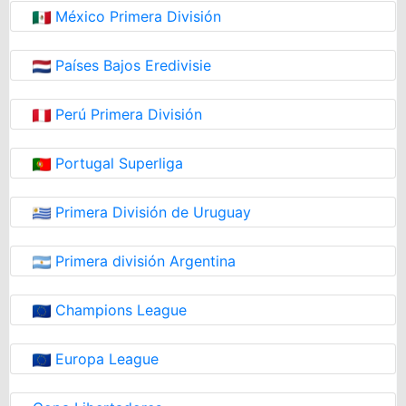
México Primera División
Países Bajos Eredivisie
Perú Primera División
Portugal Superliga
Primera División de Uruguay
Primera división Argentina
Champions League
Europa League