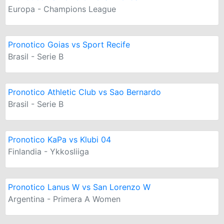
Europa - Champions League
Pronotico Goias vs Sport Recife
Brasil - Serie B
Pronotico Athletic Club vs Sao Bernardo
Brasil - Serie B
Pronotico KaPa vs Klubi 04
Finlandia - Ykkosliiga
Pronotico Lanus W vs San Lorenzo W
Argentina - Primera A Women