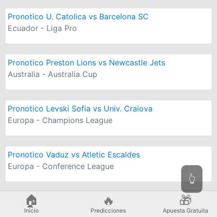
Pronotico U. Catolica vs Barcelona SC
Ecuador - Liga Pro
Pronotico Preston Lions vs Newcastle Jets
Australia - Australia Cup
Pronotico Levski Sofia vs Univ. Craiova
Europa - Champions League
Pronotico Vaduz vs Atletic Escaldes
Europa - Conference League
👆
🏠
🔥
🎁
Pronotico CSR Espanol vs Leones de Rosario
Inicio
Predicciones
Apuesta Gratuita
Argentina - Primera C