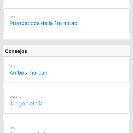
Hoy
Pronósticos de la 1ra mitad
Consejos
Hoy
Ambos marcan
Mañana
Juego del día
Hoy