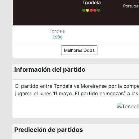
Tondela
Portugal
Tondela
1.936
Melhores Odds
Información del partido
El partido entre Tondela vs Moreirense por la comp
jugarse el lunes 11 mayo. El partido comenzará a las
Predicción de partidos