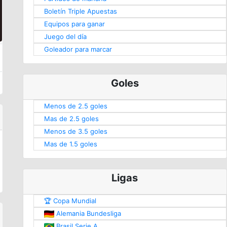
Boletín Triple Apuestas
Equipos para ganar
Juego del día
Goleador para marcar
Goles
Menos de 2.5 goles
Mas de 2.5 goles
Menos de 3.5 goles
Mas de 1.5 goles
Ligas
🏆 Copa Mundial
Alemania Bundesliga
Brasil Serie A