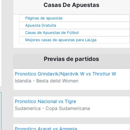
Casas De Apuestas
Páginas de apuestas
Apuesta Gratuita
Casas de Apuestas de Fútbol
Mejores casas de apuestas para LaLiga
Previas de partidos
Pronotico Grindavik/Njardvik W vs Throttur W
Islandia - Besta deild Women
Pronotico Nacional vs Tigre
Sudamerica - Copa Sudamericana
Pronotico Ararat vs Armenia