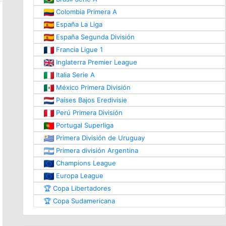
Colombia Primera A
España La Liga
España Segunda División
Francia Ligue 1
Inglaterra Premier League
Italia Serie A
México Primera División
Países Bajos Eredivisie
Perú Primera División
Portugal Superliga
Primera División de Uruguay
Primera división Argentina
Champions League
Europa League
🏆 Copa Libertadores
🏆 Copa Sudamericana