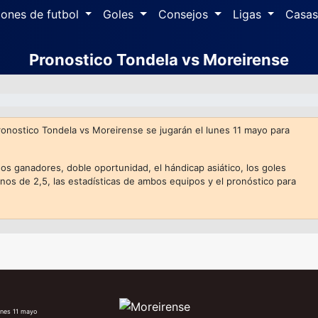
iones de futbol
Goles
Consejos
Ligas
Casas
Pronostico Tondela vs Moreirense
ronostico Tondela vs Moreirense se jugarán el lunes 11 mayo para
os ganadores, doble oportunidad, el hándicap asiático, los goles
os de 2,5, las estadísticas de ambos equipos y el pronóstico para
unes 11 mayo