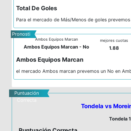
Total De Goles
Para el mercado de Más/Menos de goles prevemos 
Pronosti
Ambos Equipos Marcan
co 4
mejores cuotas
Ambos Equipos Marcan - No
1.88
Ambos Equipos Marcan
el mercado Ambos marcan prevemos un No en Amb
Puntuación
Correcta
Tondela vs Morei
Tondela 1
Puntuación Correcta