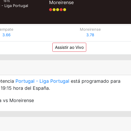
Moreirense
19:15
 - Liga Portugal
empate
Moreirense
3.66
3.78
Assistir ao Vivo
etencia
Portugal - Liga Portugal
está programado para
 19:15 hora del España.