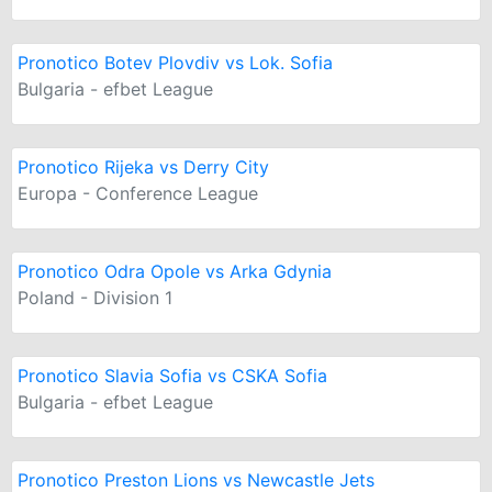
Pronotico Botev Plovdiv vs Lok. Sofia
Bulgaria - efbet League
Pronotico Rijeka vs Derry City
Europa - Conference League
Pronotico Odra Opole vs Arka Gdynia
Poland - Division 1
Pronotico Slavia Sofia vs CSKA Sofia
Bulgaria - efbet League
Pronotico Preston Lions vs Newcastle Jets