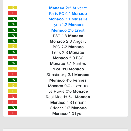
Monaco
2:2 Auxerre
D
Paris FC 4:1
Monaco
L
Monaco
2:1 Marseille
W
Lyon 1:2
Monaco
W
Monaco
2:0 Brest
W
PSG 1:3
Monaco
W
Monaco
2:0 Angers
W
PSG 2:2
Monaco
D
Lens 2:3
Monaco
W
Monaco
2:3 PSG
L
Monaco
3:1 Nantes
W
Nice 0:0
Monaco
D
Strasbourg 3:1
Monaco
L
Monaco
4:0 Rennes
W
Monaco
0:0 Juventus
D
Le Havre 0:0
Monaco
D
Real Madrid 6:1
Monaco
L
Monaco
1:3 Lorient
L
Orleans 1:3
Monaco
W
Monaco
1:3 Lyon
L