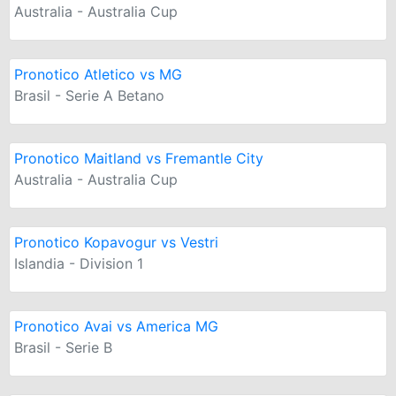
Australia - Australia Cup
Pronotico Atletico vs MG
Brasil - Serie A Betano
Pronotico Maitland vs Fremantle City
Australia - Australia Cup
Pronotico Kopavogur vs Vestri
Islandia - Division 1
Pronotico Avai vs America MG
Brasil - Serie B