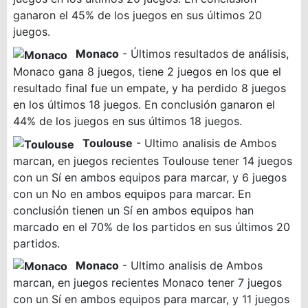
ganaron el 45% de los juegos en sus últimos 20
juegos.
Monaco
- Últimos resultados de análisis,
Monaco gana 8 juegos, tiene 2 juegos en los que el
resultado final fue un empate, y ha perdido 8 juegos
en los últimos 18 juegos. En conclusión ganaron el
44% de los juegos en sus últimos 18 juegos.
Toulouse
- Ultimo analisis de Ambos
marcan, en juegos recientes Toulouse tener 14 juegos
con un Sí en ambos equipos para marcar, y 6 juegos
con un No en ambos equipos para marcar. En
conclusión tienen un Sí en ambos equipos han
marcado en el 70% de los partidos en sus últimos 20
partidos.
Monaco
- Ultimo analisis de Ambos
marcan, en juegos recientes Monaco tener 7 juegos
con un Sí en ambos equipos para marcar, y 11 juegos