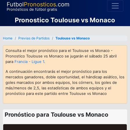
Futbol
Pronosticos
.com
Pronósticos de fútbol gratis
Pronostico Toulouse vs Monaco
Home
Previas de Partidos
Toulouse vs Monaco
Consulta el mejor pronóstico para el Toulouse vs Monaco -
Pronostico Toulouse vs Monaco se jugarán el sábado 25 abril
para
Francia - Ligue 1
.
A continuación encontrarás el mejor pronóstico para los
mercados ganadores, doble oportunidad, el hándicap asiático, los
goles marcados por ambos equipos, los córners, los goles de
más/menos de 2,5, las estadísticas de ambos equipos y el
pronóstico para este partido entre Toulouse vs Monaco
Pronóstico para Toulouse vs Monaco