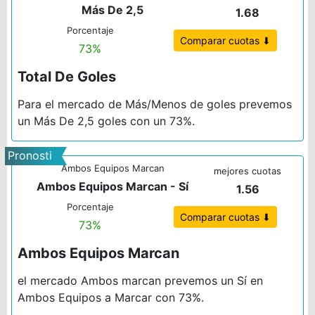
Más De 2,5
1.68
Porcentaje
Comparar cuotas ⬇
73%
Total De Goles
Para el mercado de Más/Menos de goles prevemos
un Más De 2,5 goles con un 73%.
Pronosti
Ambos Equipos Marcan
co 4
mejores cuotas
Ambos Equipos Marcan - Sí
1.56
Porcentaje
Comparar cuotas ⬇
73%
Ambos Equipos Marcan
el mercado Ambos marcan prevemos un Sí en
Ambos Equipos a Marcar con 73%.