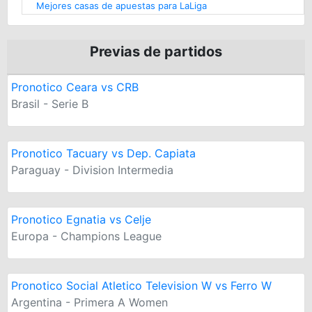
Mejores casas de apuestas para LaLiga
Previas de partidos
Pronotico Ceara vs CRB
Brasil - Serie B
Pronotico Tacuary vs Dep. Capiata
Paraguay - Division Intermedia
Pronotico Egnatia vs Celje
Europa - Champions League
Pronotico Social Atletico Television W vs Ferro W
Argentina - Primera A Women