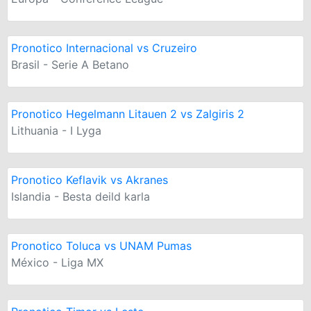
Pronotico Internacional vs Cruzeiro
Brasil - Serie A Betano
Pronotico Hegelmann Litauen 2 vs Zalgiris 2
Lithuania - I Lyga
Pronotico Keflavik vs Akranes
Islandia - Besta deild karla
Pronotico Toluca vs UNAM Pumas
México - Liga MX