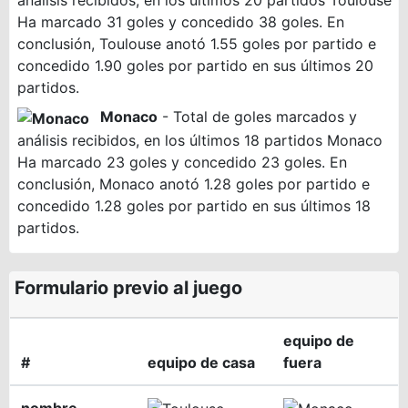
análisis recibidos, en los últimos 20 partidos Toulouse
Ha marcado 31 goles y concedido 38 goles. En
conclusión, Toulouse anotó 1.55 goles por partido e
concedido 1.90 goles por partido en sus últimos 20
partidos.
Monaco
- Total de goles marcados y
análisis recibidos, en los últimos 18 partidos Monaco
Ha marcado 23 goles y concedido 23 goles. En
conclusión, Monaco anotó 1.28 goles por partido e
concedido 1.28 goles por partido en sus últimos 18
partidos.
Formulario previo al juego
equipo de
#
equipo de casa
fuera
nombre