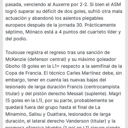
pasada, venciendo al Auxerre por 2-2. Si bien el ASM
logró superar su déficit de dos goles, sufrió otra mala
actuación y abandonó los asientos plegables
europeos después de la jornada 30. Prácticamente
séptimo, Mónaco está a 4 puntos del cuarteto líder y
del podio.
Toulouse registra el regreso tras una sanción de
McKenzie (defensor central) y su máximo goleador
Gboho (8 goles en la L1= respecto a la semifinal de la
Copa de Francia. El técnico Carles Martínez debe, sin
embargo, tener en cuenta las nuevas bajas del
lesionado de larga duración Francis (centrocampista
titular) y del pistón derecho Messali (suplente). Magri
(5 goles en la L1), por su parte, probablemente se
quedará fuera del grupo hasta el final de La
Minamino, Salisu y Ouattara, lesionados de larga
duración, el lateral derecho Vanderson (titular) y la
promesa ofensiva Idumbo (1 gol en L1) siguen siendo