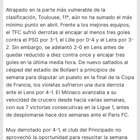
Atrapado en la parte más vulnerable de la
clasificación, Toulouse, 11º, aún no ha sumado el más
mínimo punto en abril. Frente a los mejores equipos,
el TFC sufrió derrotas al encajar al menos tres goles
contra el PSG por 3-1, el Lille por 0-4 y el Lens por 3-
2. Sin embargo, se adelantó 2-0 en Lens antes de
quedar reducido a diez contra once y encajar tres
goles en la última media hora. De nuevo saltados al
césped del estadio de Bollaert a principios de
semana para disputar un puesto en la final de la Copa
de Francia, los violetas sufrieron una dura derrota
ante el Lens por 4-1. El Mónaco avanzaba a su
velocidad de crucero desde hacía varias semanas,
con sus 7 victorias consecutivas en la Ligue 1, antes
de desplomarse hace dos semanas ante el Paris FC.
Muy derrotado por 4-1, el club del Principado no
aprovechó la oportunidad para resucitar la semana