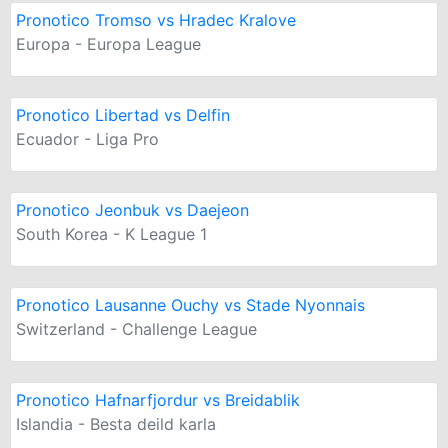
Pronotico Tromso vs Hradec Kralove
Europa - Europa League
Pronotico Libertad vs Delfin
Ecuador - Liga Pro
Pronotico Jeonbuk vs Daejeon
South Korea - K League 1
Pronotico Lausanne Ouchy vs Stade Nyonnais
Switzerland - Challenge League
Pronotico Hafnarfjordur vs Breidablik
Islandia - Besta deild karla