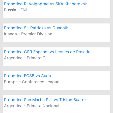
Pronotico R. Volgograd vs SKA Khabarovsk
Russia - FNL
Pronotico St. Patricks vs Dundalk
Irlanda - Premier Division
Pronotico CSR Espanol vs Leones de Rosario
Argentina - Primera C
Pronotico FCSB vs Auda
Europa - Conference League
Pronotico San Martin S.J. vs Tristan Suarez
Argentina - Primera Nacional