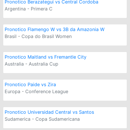
Pronotico Berazategui vs Central Cordoba
Argentina - Primera C
Pronotico Flamengo W vs 3B da Amazonia W
Brasil - Copa do Brasil Women
Pronotico Maitland vs Fremantle City
Australia - Australia Cup
Pronotico Paide vs Zira
Europa - Conference League
Pronotico Universidad Central vs Santos
Sudamerica - Copa Sudamericana