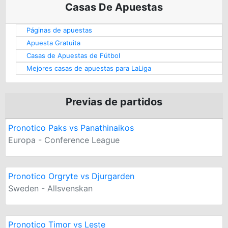
Casas De Apuestas
Páginas de apuestas
Apuesta Gratuita
Casas de Apuestas de Fútbol
Mejores casas de apuestas para LaLiga
Previas de partidos
Pronotico Paks vs Panathinaikos
Europa - Conference League
Pronotico Orgryte vs Djurgarden
Sweden - Allsvenskan
Pronotico Timor vs Leste