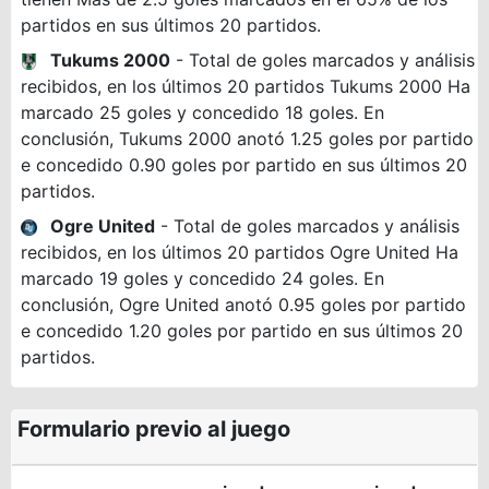
partidos en sus últimos 20 partidos.
Tukums 2000
- Total de goles marcados y análisis
recibidos, en los últimos 20 partidos Tukums 2000 Ha
marcado 25 goles y concedido 18 goles. En
conclusión, Tukums 2000 anotó 1.25 goles por partido
e concedido 0.90 goles por partido en sus últimos 20
partidos.
Ogre United
- Total de goles marcados y análisis
recibidos, en los últimos 20 partidos Ogre United Ha
marcado 19 goles y concedido 24 goles. En
conclusión, Ogre United anotó 0.95 goles por partido
e concedido 1.20 goles por partido en sus últimos 20
partidos.
Formulario previo al juego