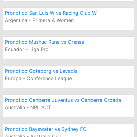
Pronotico San Luis W vs Racing Club W
Argentina - Primera A Women
Pronotico Mushuc Runa vs Orense
Ecuador - Liga Pro
Pronotico Goteborg vs Levadia
Europa - Conference League
Pronotico Canberra Juventus vs Canberra Croatia
Australia - NPL ACT
Pronotico Bayswater vs Sydney FC
Australia - Australia Cup