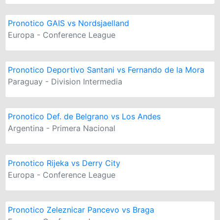
Pronotico GAIS vs Nordsjaelland
Europa - Conference League
Pronotico Deportivo Santani vs Fernando de la Mora
Paraguay - Division Intermedia
Pronotico Def. de Belgrano vs Los Andes
Argentina - Primera Nacional
Pronotico Rijeka vs Derry City
Europa - Conference League
Pronotico Zeleznicar Pancevo vs Braga