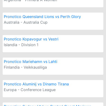
Pronotico Queensland Lions vs Perth Glory
Australia - Australia Cup
Pronotico Kopavogur vs Vestri
Islandia - Division 1
Pronotico Mariehamn vs Lahti
Finlandia - Veikkausliiga
Pronotico Aluminij vs Dinamo Tirana
Europa - Conference League