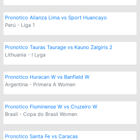
Pronotico Alianza Lima vs Sport Huancayo
Perú - Liga 1
Pronotico Tauras Taurage vs Kauno Zalgiris 2
Lithuania - I Lyga
Pronotico Huracan W vs Banfield W
Argentina - Primera A Women
Pronotico Fluminense W vs Cruzeiro W
Brasil - Copa do Brasil Women
Pronotico Santa Fe vs Caracas