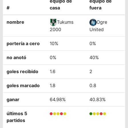
equipo de
equipo de
#
casa
fuera
nombre
Tukums
Ogre
2000
United
portería a cero
10%
0%
no anotó
0%
40%
goles recibido
1.6
2
goles marcado
1.8
0.8
ganar
64.98%
40.83%
últimos 5
partidos