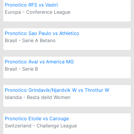
Pronotico RFS vs Vestri
Europa - Conference League
Pronotico Sao Paulo vs Athletico
Brasil - Serie A Betano
Pronotico Avai vs America MG
Brasil - Serie B
Pronotico Grindavik/Njardvik W vs Throttur W
Islandia - Besta deild Women
Pronotico Etoile vs Carouge
Switzerland - Challenge League