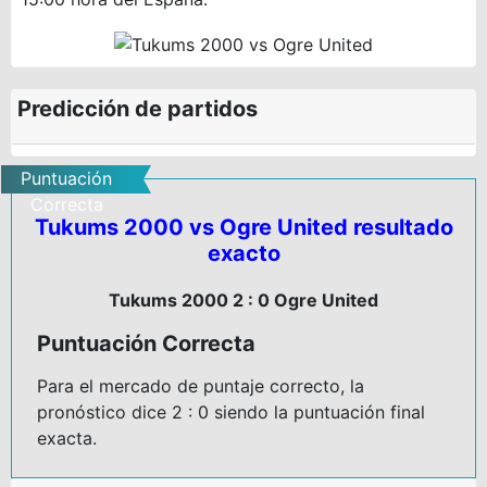
Predicción de partidos
Puntuación
Correcta
Tukums 2000 vs Ogre United resultado
exacto
Tukums 2000 2 : 0 Ogre United
Puntuación Correcta
Para el mercado de puntaje correcto, la
pronóstico dice 2 : 0 siendo la puntuación final
exacta.