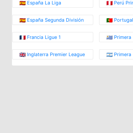
España La Liga
Perú Pri
España Segunda División
Portugal
Francia Ligue 1
Primera 
Inglaterra Premier League
Primera 