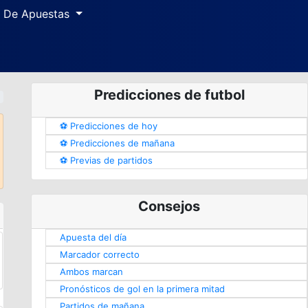
 De Apuestas
Predicciones de futbol
⚽️ Predicciones de hoy
⚽️ Predicciones de mañana
⚽️ Previas de partidos
Consejos
Apuesta del día
Marcador correcto
Ambos marcan
Pronósticos de gol en la primera mitad
Partidos de mañana