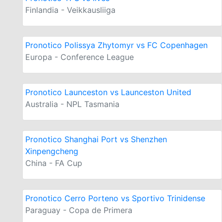
Finlandia - Veikkausliiga
Pronotico Polissya Zhytomyr vs FC Copenhagen
Europa - Conference League
Pronotico Launceston vs Launceston United
Australia - NPL Tasmania
Pronotico Shanghai Port vs Shenzhen
Xinpengcheng
China - FA Cup
Pronotico Cerro Porteno vs Sportivo Trinidense
Paraguay - Copa de Primera