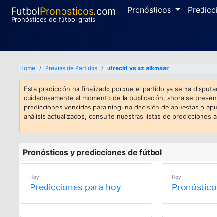
Pronósticos
Predicc
Futbol
Pronosticos
.com
Pronósticos de fútbol gratis
Home
Previas de Partidos
utrecht vs az alkmaar
Esta predicción ha finalizado porque el partido ya se ha disput
cuidadosamente al momento de la publicación, ahora se presenta 
predicciones vencidas para ninguna decisión de apuestas o apue
análisis actualizados, consulte nuestras listas de predicciones a
Pronósticos y predicciones de fútbol
Hoy
Hoy
Predicciones para hoy
Pronóstico