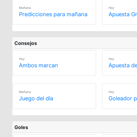
Mañana
Hoy
Predicciones para mañana
Apuesta Gr
Consejos
Hoy
Hoy
Ambos marcan
Apuesta de
Mañana
Hoy
Juego del día
Goleador p
Goles