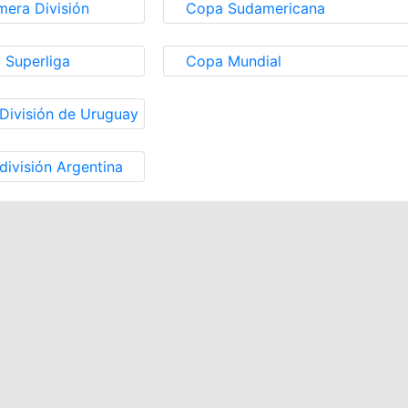
mera División
Copa Sudamericana
 Superliga
Copa Mundial
División de Uruguay
división Argentina