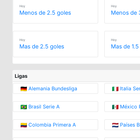
Hoy
Hoy
Menos de 2.5 goles
Menos de 3
Hoy
Hoy
Mas de 2.5 goles
Mas de 1.5
Ligas
Alemania Bundesliga
Italia Se
Brasil Serie A
México P
Colombia Primera A
Países B