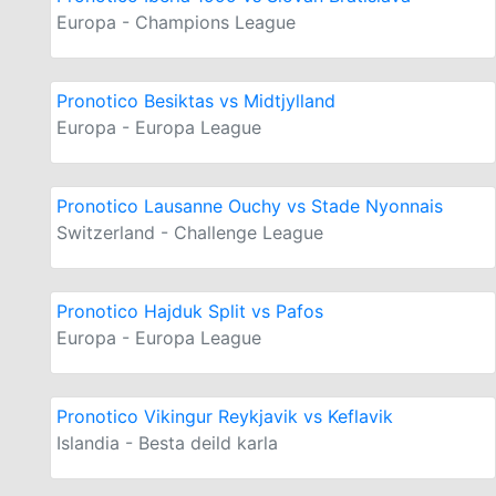
Europa - Champions League
Pronotico Besiktas vs Midtjylland
Europa - Europa League
Pronotico Lausanne Ouchy vs Stade Nyonnais
Switzerland - Challenge League
Pronotico Hajduk Split vs Pafos
Europa - Europa League
Pronotico Vikingur Reykjavik vs Keflavik
Islandia - Besta deild karla