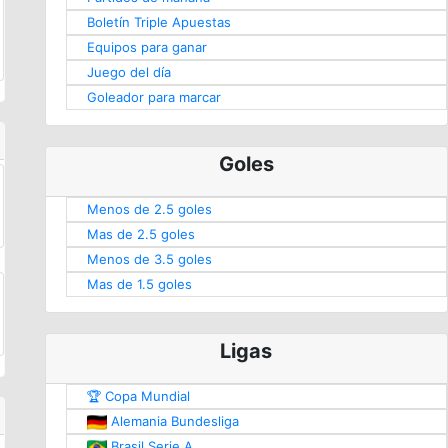
Boletín Triple Apuestas
Equipos para ganar
Juego del día
Goleador para marcar
Goles
Menos de 2.5 goles
Mas de 2.5 goles
Menos de 3.5 goles
Mas de 1.5 goles
Ligas
🏆 Copa Mundial
Alemania Bundesliga
Brasil Serie A