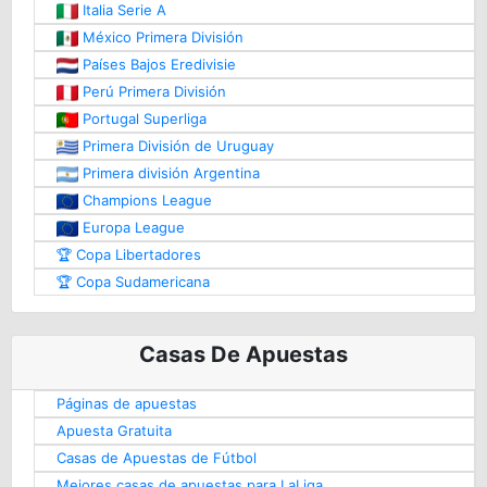
Italia Serie A
México Primera División
Países Bajos Eredivisie
Perú Primera División
Portugal Superliga
Primera División de Uruguay
Primera división Argentina
Champions League
Europa League
🏆 Copa Libertadores
🏆 Copa Sudamericana
Casas De Apuestas
Páginas de apuestas
Apuesta Gratuita
Casas de Apuestas de Fútbol
Mejores casas de apuestas para LaLiga