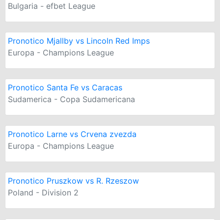
Bulgaria - efbet League
Pronotico Mjallby vs Lincoln Red Imps
Europa - Champions League
Pronotico Santa Fe vs Caracas
Sudamerica - Copa Sudamericana
Pronotico Larne vs Crvena zvezda
Europa - Champions League
Pronotico Pruszkow vs R. Rzeszow
Poland - Division 2