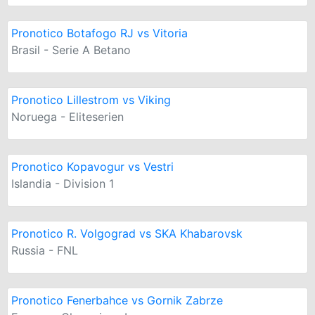
Pronotico Botafogo RJ vs Vitoria
Brasil - Serie A Betano
Pronotico Lillestrom vs Viking
Noruega - Eliteserien
Pronotico Kopavogur vs Vestri
Islandia - Division 1
Pronotico R. Volgograd vs SKA Khabarovsk
Russia - FNL
Pronotico Fenerbahce vs Gornik Zabrze