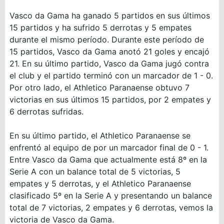
Vasco da Gama ha ganado 5 partidos en sus últimos
15 partidos y ha sufrido 5 derrotas y 5 empates
durante el mismo período. Durante este período de
15 partidos, Vasco da Gama anotó 21 goles y encajó
21. En su último partido, Vasco da Gama jugó contra
el club y el partido terminó con un marcador de 1 - 0.
Por otro lado, el Athletico Paranaense obtuvo 7
victorias en sus últimos 15 partidos, por 2 empates y
6 derrotas sufridas.
En su último partido, el Athletico Paranaense se
enfrentó al equipo de por un marcador final de 0 - 1.
Entre Vasco da Gama que actualmente está 8º en la
Serie A con un balance total de 5 victorias, 5
empates y 5 derrotas, y el Athletico Paranaense
clasificado 5º en la Serie A y presentando un balance
total de 7 victorias, 2 empates y 6 derrotas, vemos la
victoria de Vasco da Gama.