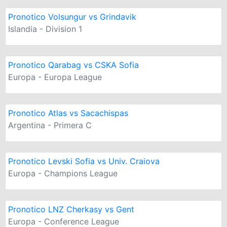
Pronotico Volsungur vs Grindavik
Islandia - Division 1
Pronotico Qarabag vs CSKA Sofia
Europa - Europa League
Pronotico Atlas vs Sacachispas
Argentina - Primera C
Pronotico Levski Sofia vs Univ. Craiova
Europa - Champions League
Pronotico LNZ Cherkasy vs Gent
Europa - Conference League