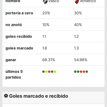
nombre
Vasco
Athletico
portería a cero
20%
30%
no anotó
10%
40%
goles recibido
1.1
1.2
goles marcado
1.6
1.3
ganar
68.31%
54.98%
últimos 5
partidos
⚽ Goles marcado e recibido