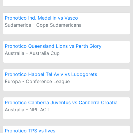
Pronotico Ind. Medellin vs Vasco
Sudamerica - Copa Sudamericana
Pronotico Queensland Lions vs Perth Glory
Australia - Australia Cup
Pronotico Hapoel Tel Aviv vs Ludogorets
Europa - Conference League
Pronotico Canberra Juventus vs Canberra Croatia
Australia - NPL ACT
Pronotico TPS vs Ilves