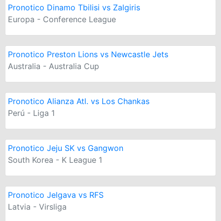
Pronotico Dinamo Tbilisi vs Zalgiris
Europa - Conference League
Pronotico Preston Lions vs Newcastle Jets
Australia - Australia Cup
Pronotico Alianza Atl. vs Los Chankas
Perú - Liga 1
Pronotico Jeju SK vs Gangwon
South Korea - K League 1
Pronotico Jelgava vs RFS
Latvia - Virsliga