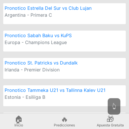
Pronotico Estrella Del Sur vs Club Lujan
Argentina - Primera C
Pronotico Sabah Baku vs KuPS
Europa - Champions League
Pronotico St. Patricks vs Dundalk
Irlanda - Premier Division
Pronotico Tammeka U21 vs Tallinna Kalev U21
Estonia - Esiliiga B
👆
Pronotico Sao Paulo vs Athletico
🏠
🔥
🎁
Brasil - Serie A Betano
Inicio
Predicciones
Apuesta Gratuita