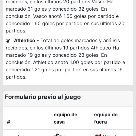
recibidos, en los últimos 20 partidos Vasco Ha
marcado 31 goles y concedido 32 goles. En
conclusión, Vasco anotó 1.55 goles por partido e
concedido 1.60 goles por partido en sus últimos 20
partidos.
Athletico
- Total de goles marcados y análisis
recibidos, en los últimos 19 partidos Athletico Ha
marcado 19 goles y concedido 23 goles. En
conclusión, Athletico anotó 1.00 goles por partido e
concedido 1.21 goles por partido en sus últimos 19
partidos.
Formulario previo al juego
equipo de
equipo de
#
casa
fuera