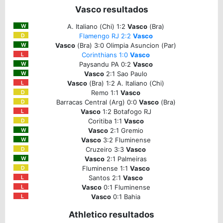
Vasco resultados
A. Italiano (Chi) 1:2
Vasco
(Bra)
W
Flamengo RJ 2:2
Vasco
D
Vasco
(Bra) 3:0 Olimpia Asuncion (Par)
W
Corinthians 1:0
Vasco
L
Paysandu PA 0:2
Vasco
W
Vasco
2:1 Sao Paulo
W
Vasco
(Bra) 1:2 A. Italiano (Chi)
L
Remo 1:1
Vasco
D
Barracas Central (Arg) 0:0
Vasco
(Bra)
D
Vasco
1:2 Botafogo RJ
L
Coritiba 1:1
Vasco
D
Vasco
2:1 Gremio
W
Vasco
3:2 Fluminense
W
Cruzeiro 3:3
Vasco
D
Vasco
2:1 Palmeiras
W
Fluminense 1:1
Vasco
D
Santos 2:1
Vasco
L
Vasco
0:1 Fluminense
L
Vasco
0:1 Bahia
L
Athletico resultados