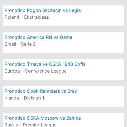
Pronotico Pogon Szczecin vs Legia
Poland - Ekstraklasa
Pronotico America RN vs Gama
Brasil - Serie D
Pronotico Trnava vs CSKA 1948 Sofia
Europa - Conference League
Pronotico Cobh Ramblers vs Bray
Irlanda - Division 1
Pronotico CSKA Moscow vs Baltika
Russia - Premier League