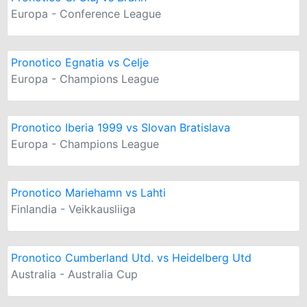
Europa - Conference League
Pronotico Egnatia vs Celje
Europa - Champions League
Pronotico Iberia 1999 vs Slovan Bratislava
Europa - Champions League
Pronotico Mariehamn vs Lahti
Finlandia - Veikkausliiga
Pronotico Cumberland Utd. vs Heidelberg Utd
Australia - Australia Cup