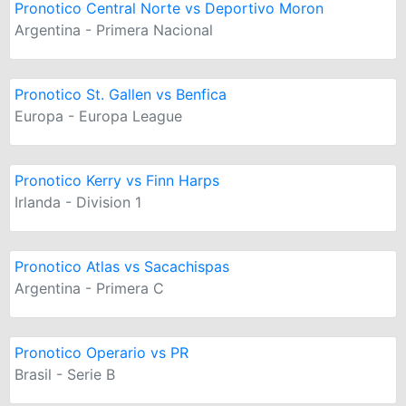
Pronotico Central Norte vs Deportivo Moron
Argentina - Primera Nacional
Pronotico St. Gallen vs Benfica
Europa - Europa League
Pronotico Kerry vs Finn Harps
Irlanda - Division 1
Pronotico Atlas vs Sacachispas
Argentina - Primera C
Pronotico Operario vs PR
Brasil - Serie B