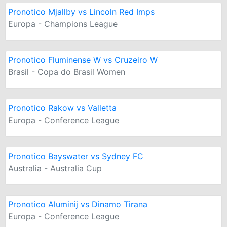
Pronotico Mjallby vs Lincoln Red Imps
Europa - Champions League
Pronotico Fluminense W vs Cruzeiro W
Brasil - Copa do Brasil Women
Pronotico Rakow vs Valletta
Europa - Conference League
Pronotico Bayswater vs Sydney FC
Australia - Australia Cup
Pronotico Aluminij vs Dinamo Tirana
Europa - Conference League