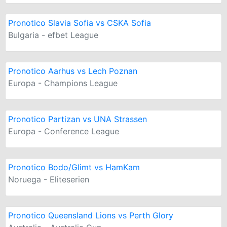
Pronotico Slavia Sofia vs CSKA Sofia
Bulgaria - efbet League
Pronotico Aarhus vs Lech Poznan
Europa - Champions League
Pronotico Partizan vs UNA Strassen
Europa - Conference League
Pronotico Bodo/Glimt vs HamKam
Noruega - Eliteserien
Pronotico Queensland Lions vs Perth Glory