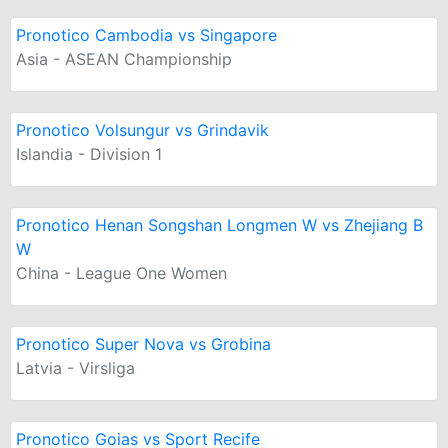
Pronotico Cambodia vs Singapore
Asia - ASEAN Championship
Pronotico Volsungur vs Grindavik
Islandia - Division 1
Pronotico Henan Songshan Longmen W vs Zhejiang B
W
China - League One Women
Pronotico Super Nova vs Grobina
Latvia - Virsliga
Pronotico Goias vs Sport Recife