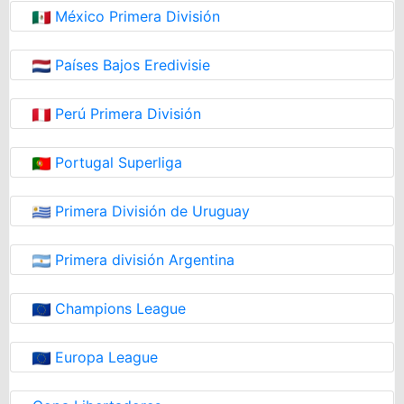
México Primera División
Países Bajos Eredivisie
Perú Primera División
Portugal Superliga
Primera División de Uruguay
Primera división Argentina
Champions League
Europa League