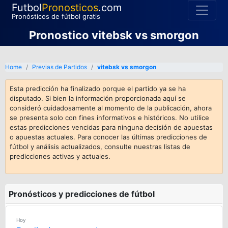
Futbol
Pronosticos
.com
Pronósticos de fútbol gratis
Pronostico vitebsk vs smorgon
Home
Previas de Partidos
vitebsk vs smorgon
Esta predicción ha finalizado porque el partido ya se ha
disputado. Si bien la información proporcionada aquí se
consideró cuidadosamente al momento de la publicación, ahora
se presenta solo con fines informativos e históricos. No utilice
estas predicciones vencidas para ninguna decisión de apuestas
o apuestas actuales. Para conocer las últimas predicciones de
fútbol y análisis actualizados, consulte nuestras listas de
predicciones activas y actuales.
Pronósticos y predicciones de fútbol
Hoy