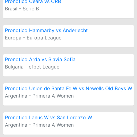
Pronotico Ceara vs CRB
Brasil - Serie B
Pronotico Hammarby vs Anderlecht
Europa - Europa League
Pronotico Arda vs Slavia Sofia
Bulgaria - efbet League
Pronotico Union de Santa Fe W vs Newells Old Boys W
Argentina - Primera A Women
Pronotico Lanus W vs San Lorenzo W
Argentina - Primera A Women