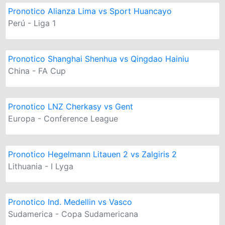
Pronotico Alianza Lima vs Sport Huancayo
Perú - Liga 1
Pronotico Shanghai Shenhua vs Qingdao Hainiu
China - FA Cup
Pronotico LNZ Cherkasy vs Gent
Europa - Conference League
Pronotico Hegelmann Litauen 2 vs Zalgiris 2
Lithuania - I Lyga
Pronotico Ind. Medellin vs Vasco
Sudamerica - Copa Sudamericana