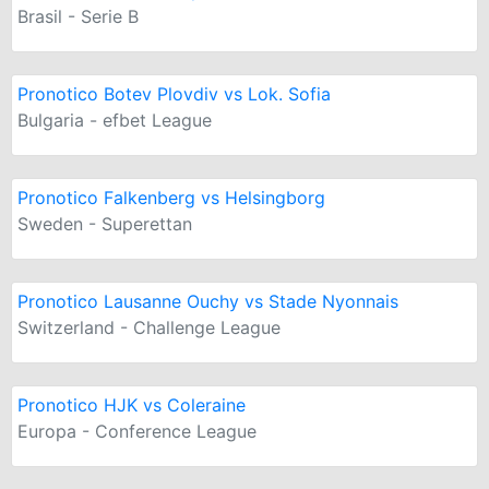
Brasil - Serie B
Pronotico Botev Plovdiv vs Lok. Sofia
Bulgaria - efbet League
Pronotico Falkenberg vs Helsingborg
Sweden - Superettan
Pronotico Lausanne Ouchy vs Stade Nyonnais
Switzerland - Challenge League
Pronotico HJK vs Coleraine
Europa - Conference League