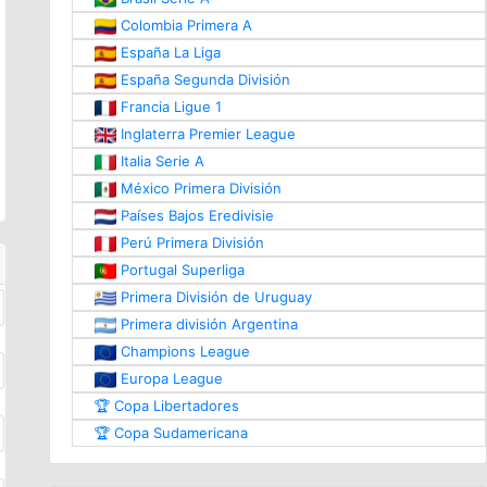
Colombia Primera A
España La Liga
España Segunda División
Francia Ligue 1
Inglaterra Premier League
Italia Serie A
México Primera División
Países Bajos Eredivisie
Perú Primera División
Portugal Superliga
Primera División de Uruguay
Primera división Argentina
Champions League
Europa League
🏆 Copa Libertadores
🏆 Copa Sudamericana