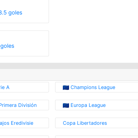
.5 goles
 goles
rie A
Champions League
rimera División
Europa League
ajos Eredivisie
Copa Libertadores