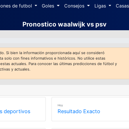
iones de futbol
Goles
Consejos
Ligas
Casas
Pronostico waalwijk vs psv
ado. Si bien la información proporcionada aquí se consideró
solo con fines informativos e históricos. No utilice estas
stas actuales. Para conocer las últimas predicciones de fútbol y
ctivas y actuales.
Hoy
s deportivos
Resultado Exacto