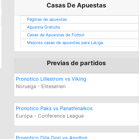
Casas De Apuestas
Páginas de apuestas
Apuesta Gratuita
Casas de Apuestas de Fútbol
Mejores casas de apuestas para LaLiga
Previas de partidos
Pronotico Lillestrom vs Viking
Noruega - Eliteserien
Pronotico Paks vs Panathinaikos
Europa - Conference League
Pronotico Dila Gori vs Apollon