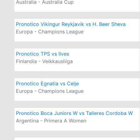
Australia - Australia Cup
Pronotico Vikingur Reykjavik vs H. Beer Sheva
Europa - Champions League
Pronotico TPS vs Ilves
Finlandia - Veikkausliiga
Pronotico Egnatia vs Celje
Europa - Champions League
Pronotico Boca Juniors W vs Talleres Cordoba W
Argentina - Primera A Women