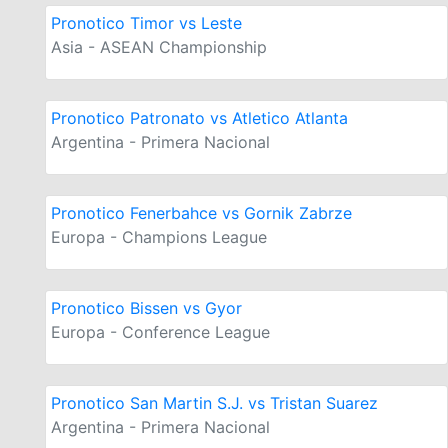
Pronotico Timor vs Leste
Asia - ASEAN Championship
Pronotico Patronato vs Atletico Atlanta
Argentina - Primera Nacional
Pronotico Fenerbahce vs Gornik Zabrze
Europa - Champions League
Pronotico Bissen vs Gyor
Europa - Conference League
Pronotico San Martin S.J. vs Tristan Suarez
Argentina - Primera Nacional