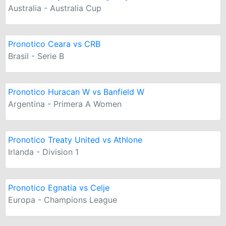
Australia - Australia Cup
Pronotico Ceara vs CRB
Brasil - Serie B
Pronotico Huracan W vs Banfield W
Argentina - Primera A Women
Pronotico Treaty United vs Athlone
Irlanda - Division 1
Pronotico Egnatia vs Celje
Europa - Champions League