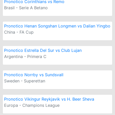
Pronotico Corinthians vs Remo
Brasil - Serie A Betano
Pronotico Henan Songshan Longmen vs Dalian Yingbo
China - FA Cup
Pronotico Estrella Del Sur vs Club Lujan
Argentina - Primera C
Pronotico Norrby vs Sundsvall
Sweden - Superettan
Pronotico Vikingur Reykjavik vs H. Beer Sheva
Europa - Champions League