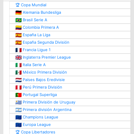
🏆 Copa Mundial
Alemania Bundesliga
Brasil Serie A
Colombia Primera A
España La Liga
España Segunda División
Francia Ligue 1
Inglaterra Premier League
Italia Serie A
México Primera División
Países Bajos Eredivisie
Perú Primera División
Portugal Superliga
Primera División de Uruguay
Primera división Argentina
Champions League
Europa League
🏆 Copa Libertadores