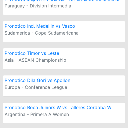
Paraguay - Division Intermedia
Pronotico Ind. Medellin vs Vasco
Sudamerica - Copa Sudamericana
Pronotico Timor vs Leste
Asia - ASEAN Championship
Pronotico Dila Gori vs Apollon
Europa - Conference League
Pronotico Boca Juniors W vs Talleres Cordoba W
Argentina - Primera A Women