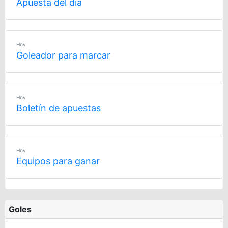
Apuesta del día
Hoy
Goleador para marcar
Hoy
Boletín de apuestas
Hoy
Equipos para ganar
Goles