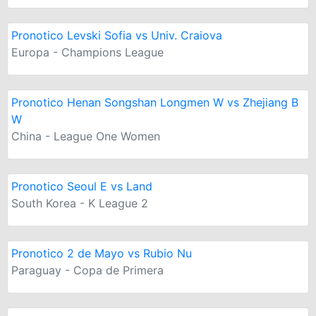
Pronotico Levski Sofia vs Univ. Craiova
Europa - Champions League
Pronotico Henan Songshan Longmen W vs Zhejiang B
W
China - League One Women
Pronotico Seoul E vs Land
South Korea - K League 2
Pronotico 2 de Mayo vs Rubio Nu
Paraguay - Copa de Primera