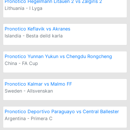
Pronotico Hegelmann Litauen 2 vs Zalgiris 2
Lithuania - I Lyga
Pronotico Keflavik vs Akranes
Islandia - Besta deild karla
Pronotico Yunnan Yukun vs Chengdu Rongcheng
China - FA Cup
Pronotico Kalmar vs Malmo FF
Sweden - Allsvenskan
Pronotico Deportivo Paraguayo vs Central Ballester
Argentina - Primera C