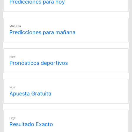
Predicciones para hoy
Mañana
Predicciones para mañana
Hoy
Pronósticos deportivos
Hoy
Apuesta Gratuita
Hoy
Resultado Exacto