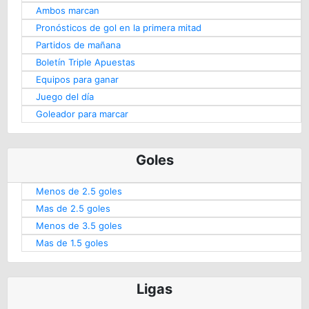
Ambos marcan
Pronósticos de gol en la primera mitad
Partidos de mañana
Boletín Triple Apuestas
Equipos para ganar
Juego del día
Goleador para marcar
Goles
Menos de 2.5 goles
Mas de 2.5 goles
Menos de 3.5 goles
Mas de 1.5 goles
Ligas