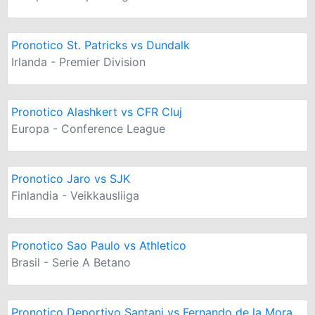
Pronotico St. Patricks vs Dundalk
Irlanda - Premier Division
Pronotico Alashkert vs CFR Cluj
Europa - Conference League
Pronotico Jaro vs SJK
Finlandia - Veikkausliiga
Pronotico Sao Paulo vs Athletico
Brasil - Serie A Betano
Pronotico Deportivo Santani vs Fernando de la Mora