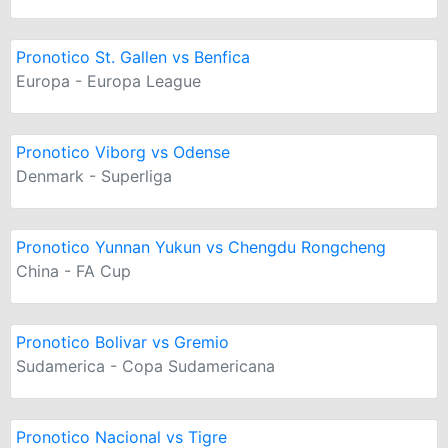
Pronotico St. Gallen vs Benfica
Europa - Europa League
Pronotico Viborg vs Odense
Denmark - Superliga
Pronotico Yunnan Yukun vs Chengdu Rongcheng
China - FA Cup
Pronotico Bolivar vs Gremio
Sudamerica - Copa Sudamericana
Pronotico Nacional vs Tigre