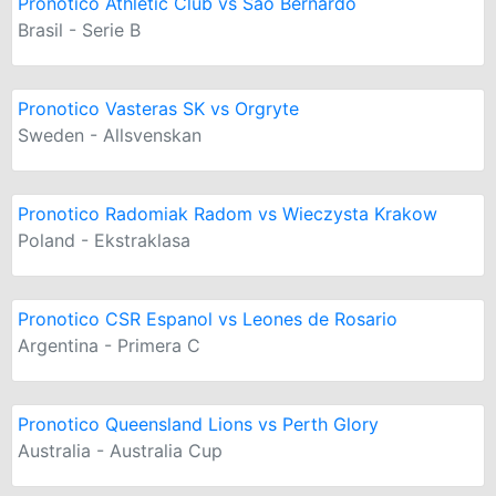
Pronotico Athletic Club vs Sao Bernardo
Brasil - Serie B
Pronotico Vasteras SK vs Orgryte
Sweden - Allsvenskan
Pronotico Radomiak Radom vs Wieczysta Krakow
Poland - Ekstraklasa
Pronotico CSR Espanol vs Leones de Rosario
Argentina - Primera C
Pronotico Queensland Lions vs Perth Glory
Australia - Australia Cup