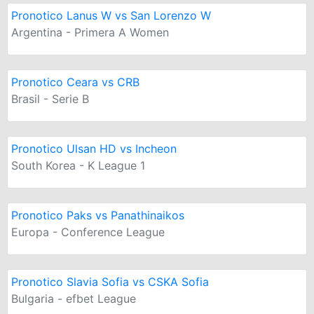
Pronotico Lanus W vs San Lorenzo W
Argentina - Primera A Women
Pronotico Ceara vs CRB
Brasil - Serie B
Pronotico Ulsan HD vs Incheon
South Korea - K League 1
Pronotico Paks vs Panathinaikos
Europa - Conference League
Pronotico Slavia Sofia vs CSKA Sofia
Bulgaria - efbet League