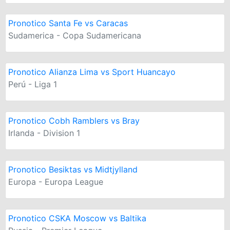
Pronotico Santa Fe vs Caracas
Sudamerica - Copa Sudamericana
Pronotico Alianza Lima vs Sport Huancayo
Perú - Liga 1
Pronotico Cobh Ramblers vs Bray
Irlanda - Division 1
Pronotico Besiktas vs Midtjylland
Europa - Europa League
Pronotico CSKA Moscow vs Baltika