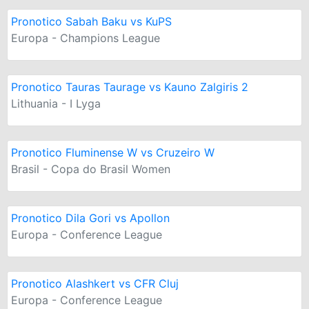
Pronotico Sabah Baku vs KuPS
Europa - Champions League
Pronotico Tauras Taurage vs Kauno Zalgiris 2
Lithuania - I Lyga
Pronotico Fluminense W vs Cruzeiro W
Brasil - Copa do Brasil Women
Pronotico Dila Gori vs Apollon
Europa - Conference League
Pronotico Alashkert vs CFR Cluj
Europa - Conference League