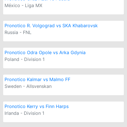
México - Liga MX
Pronotico R. Volgograd vs SKA Khabarovsk
Russia - FNL
Pronotico Odra Opole vs Arka Gdynia
Poland - Division 1
Pronotico Kalmar vs Malmo FF
Sweden - Allsvenskan
Pronotico Kerry vs Finn Harps
Irlanda - Division 1