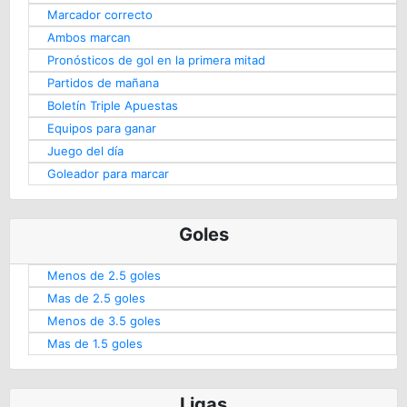
Marcador correcto
Ambos marcan
Pronósticos de gol en la primera mitad
Partidos de mañana
Boletín Triple Apuestas
Equipos para ganar
Juego del día
Goleador para marcar
Goles
Menos de 2.5 goles
Mas de 2.5 goles
Menos de 3.5 goles
Mas de 1.5 goles
Ligas