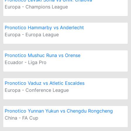
Europa - Champions League
Pronotico Hammarby vs Anderlecht
Europa - Europa League
Pronotico Mushuc Runa vs Orense
Ecuador - Liga Pro
Pronotico Vaduz vs Atletic Escaldes
Europa - Conference League
Pronotico Yunnan Yukun vs Chengdu Rongcheng
China - FA Cup