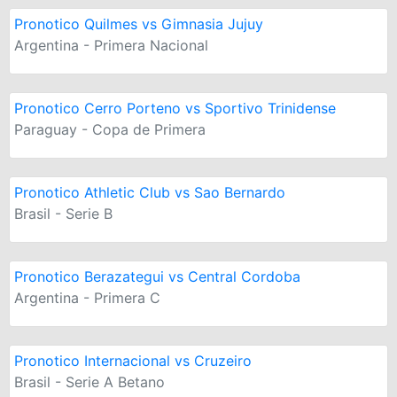
Pronotico Quilmes vs Gimnasia Jujuy
Argentina - Primera Nacional
Pronotico Cerro Porteno vs Sportivo Trinidense
Paraguay - Copa de Primera
Pronotico Athletic Club vs Sao Bernardo
Brasil - Serie B
Pronotico Berazategui vs Central Cordoba
Argentina - Primera C
Pronotico Internacional vs Cruzeiro
Brasil - Serie A Betano