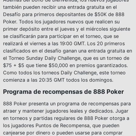
también pueden recibir una entrada gratuita en el
Desafío para primeros depositantes de $50K de 888
Poker. Todos los jugadores nuevos que realicen su
primer depósito entre el jueves y el miércoles siguiente
se clasificarán para participar en el torneo, que se
realizará el viernes a las 19:00 GMT. Los 20 primeros
clasificados en el desafío ganan una entrada gratuita en
el Torneo Sunday Daily Challenge, que es un torneo de
$75 + $5 que tiene $50,000 en premios garantizados.
Como todos los torneos Daily Challenge, este torneo
comienza a las 20:35 GMT todos los domingos.
Programa de recompensas de 888 Poker
888 Poker presenta un programa de recompensas para
atraer y mantener jugadores leales y dedicados. Jugar
en torneos y partidas regulares de 888 Poker otorga a
los jugadores Puntos de Recompensa, que pueden
canjearse por dinero o pueden usarse para comprar