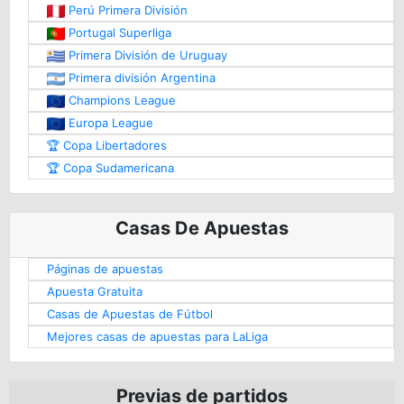
Perú Primera División
Portugal Superliga
Primera División de Uruguay
Primera división Argentina
Champions League
Europa League
🏆 Copa Libertadores
🏆 Copa Sudamericana
Casas De Apuestas
Páginas de apuestas
Apuesta Gratuita
Casas de Apuestas de Fútbol
Mejores casas de apuestas para LaLiga
Previas de partidos