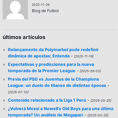
2022-11-29
Blog de Futbol
últimos artículos
Relançamento da Polymarket pode redefinir
dinâmica de apostas; Entenda
-
[2025-11-19]
Expectativas y predicciones para la nueva
temporada de la Premier League
-
[2025-09-03]
Previa del PSG vs Juventus de la Champions
League: un duelo de titanes de distintas épocas
-
[2025-07-10]
Contenido relacionado a la Liga 1 Perú
-
[2025-05-25]
¿Volverá Messi a Newell’s Old Boys para una última
temporada? Un análisis de Megapari
-
[2025-03-25]