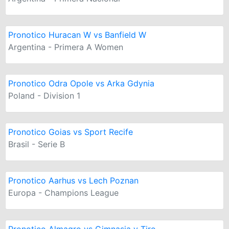
Pronotico Huracan W vs Banfield W
Argentina - Primera A Women
Pronotico Odra Opole vs Arka Gdynia
Poland - Division 1
Pronotico Goias vs Sport Recife
Brasil - Serie B
Pronotico Aarhus vs Lech Poznan
Europa - Champions League