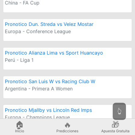
China - FA Cup
Pronotico Dun. Streda vs Velez Mostar
Europa - Conference League
Pronotico Alianza Lima vs Sport Huancayo
Perú - Liga 1
Pronotico San Luis W vs Racing Club W
Argentina - Primera A Women
Pronotico Mjallby vs Lincoln Red Imps
👆
Europa - Champions League
🏠
🔥
🎁
Inicio
Predicciones
Apuesta Gratuita