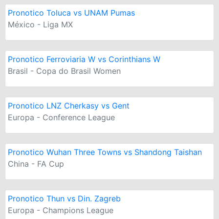
Pronotico Toluca vs UNAM Pumas
México - Liga MX
Pronotico Ferroviaria W vs Corinthians W
Brasil - Copa do Brasil Women
Pronotico LNZ Cherkasy vs Gent
Europa - Conference League
Pronotico Wuhan Three Towns vs Shandong Taishan
China - FA Cup
Pronotico Thun vs Din. Zagreb
Europa - Champions League