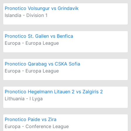
Pronotico Volsungur vs Grindavik
Islandia - Division 1
Pronotico St. Gallen vs Benfica
Europa - Europa League
Pronotico Qarabag vs CSKA Sofia
Europa - Europa League
Pronotico Hegelmann Litauen 2 vs Zalgiris 2
Lithuania - I Lyga
Pronotico Paide vs Zira
Europa - Conference League