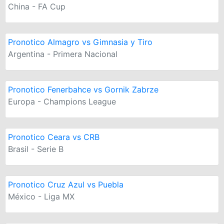
China - FA Cup
Pronotico Almagro vs Gimnasia y Tiro
Argentina - Primera Nacional
Pronotico Fenerbahce vs Gornik Zabrze
Europa - Champions League
Pronotico Ceara vs CRB
Brasil - Serie B
Pronotico Cruz Azul vs Puebla
México - Liga MX