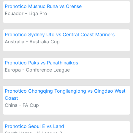
Pronotico Mushuc Runa vs Orense
Ecuador - Liga Pro
Pronotico Sydney Utd vs Central Coast Mariners
Australia - Australia Cup
Pronotico Paks vs Panathinaikos
Europa - Conference League
Pronotico Chongqing Tonglianglong vs Qingdao West
Coast
China - FA Cup
Pronotico Seoul E vs Land