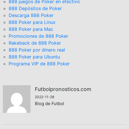
888 juegos de Poker en efectivo
888 Depósitos de Poker
Descarga 888 Poker
888 Poker para Linux
888 Poker para Mac
Promociones de 888 Poker
Rakeback de 888 Poker
888 Poker por dinero real
888 Poker para Ubuntu
Programa VIP de 888 Poker
Futbolpronosticos.com
2022-11-28
Blog de Futbol