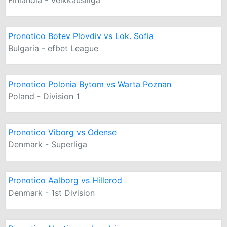
Finlandia - Veikkausliiga
Pronotico Botev Plovdiv vs Lok. Sofia
Bulgaria - efbet League
Pronotico Polonia Bytom vs Warta Poznan
Poland - Division 1
Pronotico Viborg vs Odense
Denmark - Superliga
Pronotico Aalborg vs Hillerod
Denmark - 1st Division