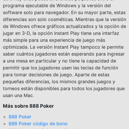
programa ejecutable de Windows y la versión del
software solo para navegador. En su mayor parte, estas
diferencias son solo cosméticas. Mientras que la versión
de Windows ofrece gráficos actualizados y la opción de
jugar en 3-D, la opción Instant Play tiene una interfaz
más simple para una experiencia de juego más
optimizada. La versión Instant Play tampoco le permite
saber cuántos jugadores están esperando para ingresar
a una mesa en particular y no tiene la capacidad de
permitir que los jugadores usen las teclas de función
para tomar decisiones de juego. Aparte de estas
pequeñas diferencias, los mismos grandes juegos y
torneos están disponibles para todos los jugadores que
usan una Mac.
Más sobre 888 Poker
888 Poker
888 Poker código de bono