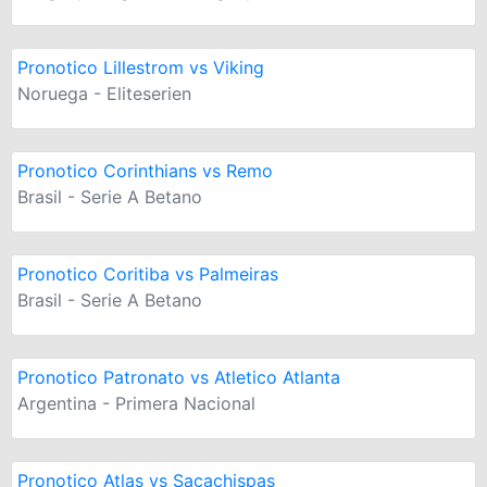
Pronotico Lillestrom vs Viking
Noruega - Eliteserien
Pronotico Corinthians vs Remo
Brasil - Serie A Betano
Pronotico Coritiba vs Palmeiras
Brasil - Serie A Betano
Pronotico Patronato vs Atletico Atlanta
Argentina - Primera Nacional
Pronotico Atlas vs Sacachispas