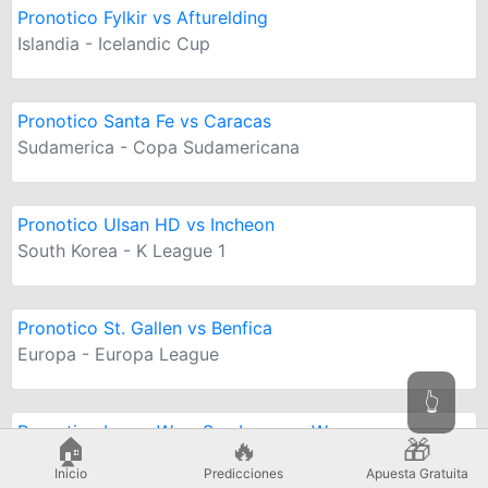
Pronotico Fylkir vs Afturelding
Islandia - Icelandic Cup
Pronotico Santa Fe vs Caracas
Sudamerica - Copa Sudamericana
Pronotico Ulsan HD vs Incheon
South Korea - K League 1
Pronotico St. Gallen vs Benfica
Europa - Europa League
👆
Pronotico Lanus W vs San Lorenzo W
🏠
🔥
🎁
Argentina - Primera A Women
Inicio
Predicciones
Apuesta Gratuita