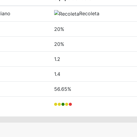
iano
Recoleta
20%
20%
1.2
1.4
56.65%