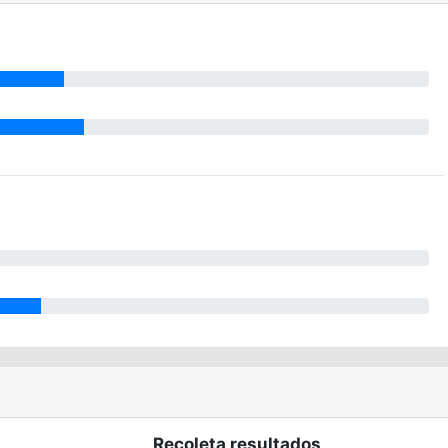
Recoleta resultados