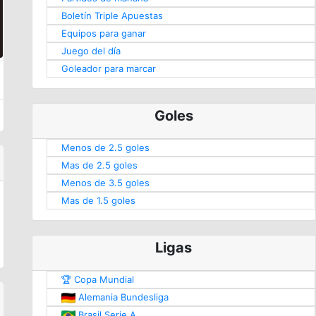
Boletín Triple Apuestas
Equipos para ganar
Juego del día
Goleador para marcar
Goles
Menos de 2.5 goles
Mas de 2.5 goles
Menos de 3.5 goles
Mas de 1.5 goles
Ligas
🏆 Copa Mundial
Alemania Bundesliga
Brasil Serie A