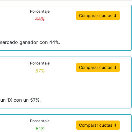
Porcentaje
Comparar cuotas ⬇
44%
l mercado ganador con 44%.
Porcentaje
Comparar cuotas ⬇
57%
un 1X con un 57%.
Porcentaje
Comparar cuotas ⬇
81%