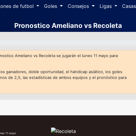
iones de futbol
Goles
Consejos
Ligas
Casas
Pronostico Ameliano vs Recoleta
onostico Ameliano vs Recoleta se jugarán el lunes 11 mayo para
os ganadores, doble oportunidad, el hándicap asiático, los goles
os de 2,5, las estadísticas de ambos equipos y el pronóstico para
unes 11 mayo