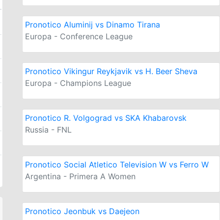
Pronotico Aluminij vs Dinamo Tirana
Europa - Conference League
Pronotico Vikingur Reykjavik vs H. Beer Sheva
Europa - Champions League
Pronotico R. Volgograd vs SKA Khabarovsk
Russia - FNL
Pronotico Social Atletico Television W vs Ferro W
Argentina - Primera A Women
Pronotico Jeonbuk vs Daejeon