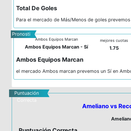
Total De Goles
Para el mercado de Más/Menos de goles prevemos 
Pronosti
Ambos Equipos Marcan
co 4
mejores cuotas
Ambos Equipos Marcan - Sí
1.75
Ambos Equipos Marcan
el mercado Ambos marcan prevemos un Sí en Ambo
Puntuación
Correcta
Ameliano vs Reco
Ameliano
Puntuación Correcta