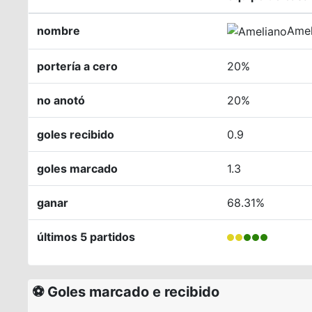
nombre
Amel
portería a cero
20%
no anotó
20%
goles recibido
0.9
goles marcado
1.3
ganar
68.31%
últimos 5 partidos
⚽ Goles marcado e recibido