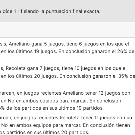
dice 1 : 1 siendo la puntuación final exacta.
sis, Ameliano gana 5 juegos, tiene 6 juegos en los que el
s en los últimos 19 juegos. En conclusión ganaron el 26% de
s, Recoleta gana 7 juegos, tiene 10 juegos en los que el
s en los últimos 20 juegos. En conclusión ganaron el 35% d
arcan, en juegos recientes Ameliano tener 12 juegos con
n un No en ambos equipos para marcar. En conclusión
 de los partidos en sus últimos 19 partidos.
rcan, en juegos recientes Recoleta tener 11 juegos con un
n No en ambos equipos para marcar. En conclusión tienen
s partidos en sus últimos 20 partidos.