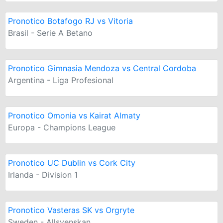
Pronotico Botafogo RJ vs Vitoria
Brasil - Serie A Betano
Pronotico Gimnasia Mendoza vs Central Cordoba
Argentina - Liga Profesional
Pronotico Omonia vs Kairat Almaty
Europa - Champions League
Pronotico UC Dublin vs Cork City
Irlanda - Division 1
Pronotico Vasteras SK vs Orgryte
Sweden - Allsvenskan