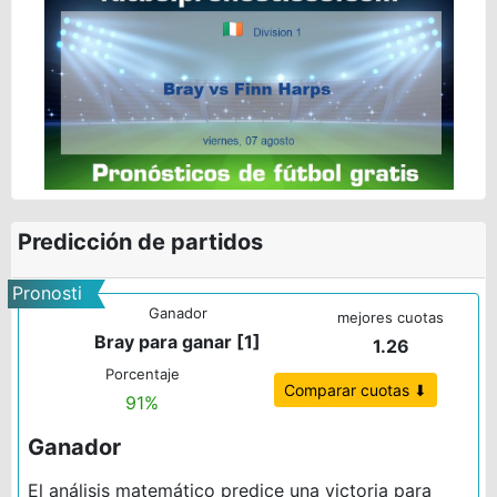
Predicción de partidos
Pronosti
Ganador
co 1
mejores cuotas
Bray para ganar [1]
1.26
Porcentaje
Comparar cuotas ⬇
91%
Ganador
El análisis matemático predice una victoria para