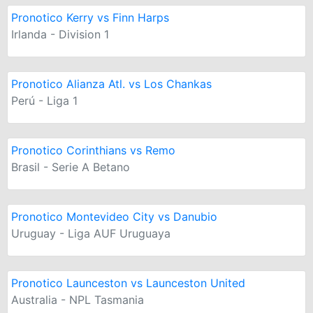
Pronotico Kerry vs Finn Harps
Irlanda - Division 1
Pronotico Alianza Atl. vs Los Chankas
Perú - Liga 1
Pronotico Corinthians vs Remo
Brasil - Serie A Betano
Pronotico Montevideo City vs Danubio
Uruguay - Liga AUF Uruguaya
Pronotico Launceston vs Launceston United
Australia - NPL Tasmania