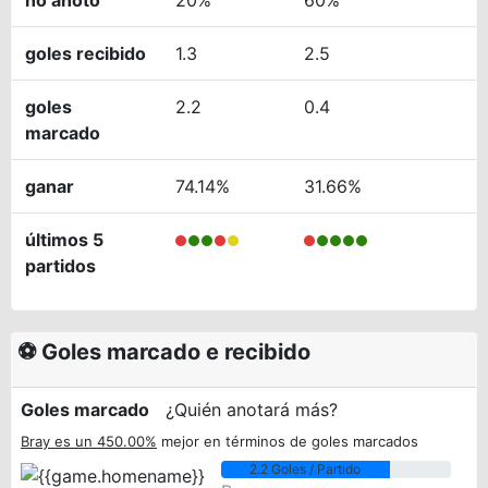
no anotó
20%
60%
goles recibido
1.3
2.5
goles
2.2
0.4
marcado
ganar
74.14%
31.66%
últimos 5
partidos
⚽ Goles marcado e recibido
Goles marcado
¿Quién anotará más?
Bray es un 450.00%
mejor en términos de goles marcados
2.2 Goles / Partido
0.4