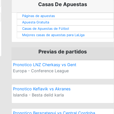
Casas De Apuestas
Páginas de apuestas
Apuesta Gratuita
Casas de Apuestas de Fútbol
Mejores casas de apuestas para LaLiga
Previas de partidos
Pronotico LNZ Cherkasy vs Gent
Europa - Conference League
Pronotico Keflavik vs Akranes
Islandia - Besta deild karla
Pronotico Berazategui vs Central Cordoba