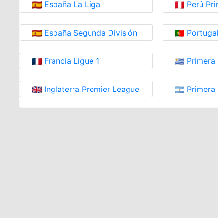
España La Liga
Perú Pri
España Segunda División
Portugal
Francia Ligue 1
Primera 
Inglaterra Premier League
Primera 