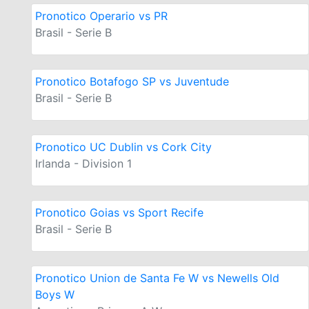
Pronotico Operario vs PR
Brasil - Serie B
Pronotico Botafogo SP vs Juventude
Brasil - Serie B
Pronotico UC Dublin vs Cork City
Irlanda - Division 1
Pronotico Goias vs Sport Recife
Brasil - Serie B
Pronotico Union de Santa Fe W vs Newells Old
Boys W