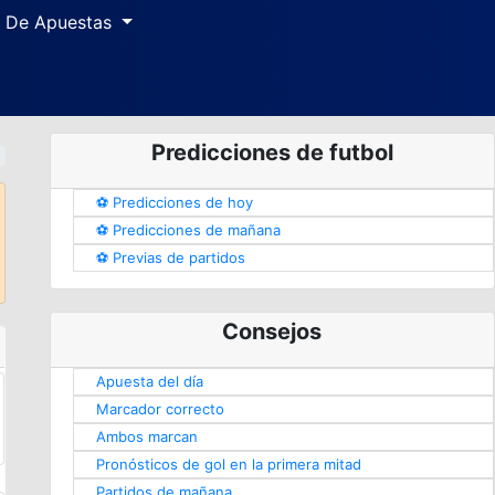
 De Apuestas
Predicciones de futbol
⚽️ Predicciones de hoy
⚽️ Predicciones de mañana
⚽️ Previas de partidos
Consejos
Apuesta del día
Marcador correcto
Ambos marcan
Pronósticos de gol en la primera mitad
Partidos de mañana