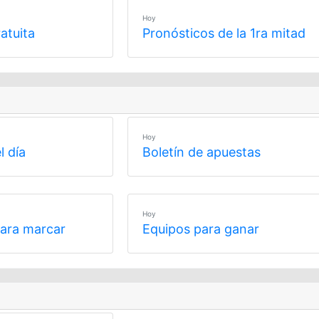
Hoy
atuita
Pronósticos de la 1ra mitad
Hoy
l día
Boletín de apuestas
Hoy
ara marcar
Equipos para ganar