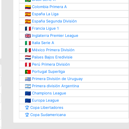
Colombia Primera A
España La Liga
España Segunda División
Francia Ligue 1
Inglaterra Premier League
Italia Serie A
México Primera División
Países Bajos Eredivisie
Perú Primera División
Portugal Superliga
Primera División de Uruguay
Primera división Argentina
Champions League
Europa League
🏆 Copa Libertadores
🏆 Copa Sudamericana