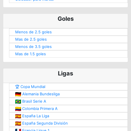
Goles
Menos de 2.5 goles
Mas de 2.5 goles
Menos de 3.5 goles
Mas de 1.5 goles
Ligas
🏆 Copa Mundial
Alemania Bundesliga
Brasil Serie A
Colombia Primera A
España La Liga
España Segunda División
Francia Ligue 1