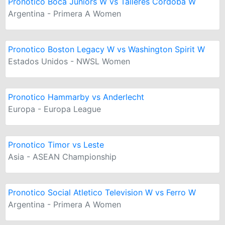
Pronotico Boca Juniors W vs Talleres Cordoba W
Argentina - Primera A Women
Pronotico Boston Legacy W vs Washington Spirit W
Estados Unidos - NWSL Women
Pronotico Hammarby vs Anderlecht
Europa - Europa League
Pronotico Timor vs Leste
Asia - ASEAN Championship
Pronotico Social Atletico Television W vs Ferro W
Argentina - Primera A Women