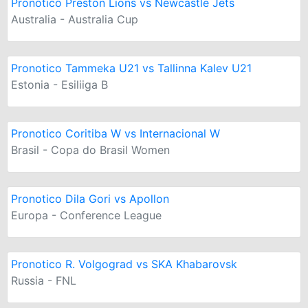
Pronotico Preston Lions vs Newcastle Jets
Australia - Australia Cup
Pronotico Tammeka U21 vs Tallinna Kalev U21
Estonia - Esiliiga B
Pronotico Coritiba W vs Internacional W
Brasil - Copa do Brasil Women
Pronotico Dila Gori vs Apollon
Europa - Conference League
Pronotico R. Volgograd vs SKA Khabarovsk
Russia - FNL