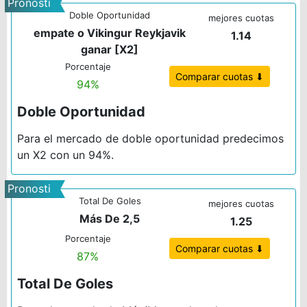
Pronosti
Doble Oportunidad
co 2
mejores cuotas
empate o Vikingur Reykjavik
1.14
ganar [X2]
Porcentaje
Comparar cuotas ⬇
94%
Doble Oportunidad
Para el mercado de doble oportunidad predecimos
un X2 con un 94%.
Pronosti
Total De Goles
co 3
mejores cuotas
Más De 2,5
1.25
Porcentaje
Comparar cuotas ⬇
87%
Total De Goles