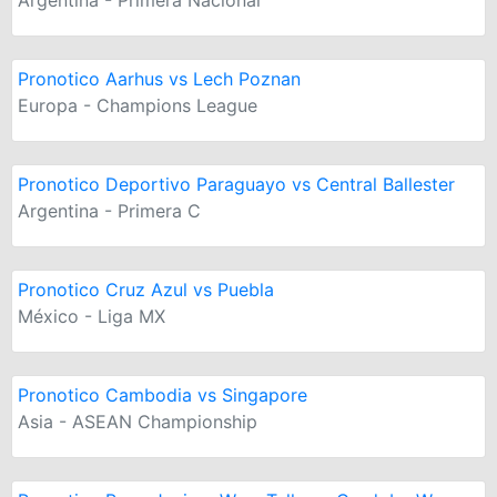
Pronotico Aarhus vs Lech Poznan
Europa - Champions League
Pronotico Deportivo Paraguayo vs Central Ballester
Argentina - Primera C
Pronotico Cruz Azul vs Puebla
México - Liga MX
Pronotico Cambodia vs Singapore
Asia - ASEAN Championship