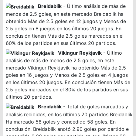
Breidablik
- Último análisis de más de
menos de 2.5 goles, en este mercado Breidablik ha
obtenido Más de 2.5 goles en 12 juegos y Menos de
2.5 goles en 8 juegos en los últimos 20 juegos. En
conclusión tienen Más de 2.5 goles marcados en el
60% de los partidos en sus últimos 20 partidos.
Vikingur Reykjavik
- Último
análisis de más de menos de 2.5 goles, en este
mercado Vikingur Reykjavik ha obtenido Más de 2.5
goles en 16 juegos y Menos de 2.5 goles en 4 juegos
en los últimos 20 juegos. En conclusión tienen Más de
2.5 goles marcados en el 80% de los partidos en sus
últimos 20 partidos.
Breidablik
- Total de goles marcados y
análisis recibidos, en los últimos 20 partidos Breidablik
Ha marcado 58 goles y concedido 58 goles. En
conclusión, Breidablik anotó 2.90 goles por partido e