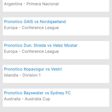
Argentina - Primera Nacional
Pronotico GAIS vs Nordsjaelland
Europa - Conference League
Pronotico Dun. Streda vs Velez Mostar
Europa - Conference League
Pronotico Kopavogur vs Vestri
Islandia - Division 1
Pronotico Bayswater vs Sydney FC
Australia - Australia Cup