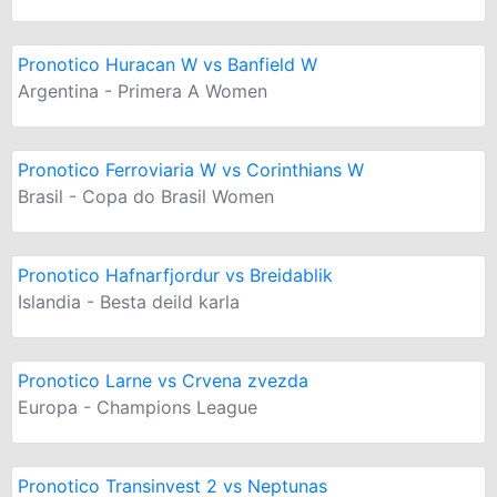
Pronotico Huracan W vs Banfield W
Argentina - Primera A Women
Pronotico Ferroviaria W vs Corinthians W
Brasil - Copa do Brasil Women
Pronotico Hafnarfjordur vs Breidablik
Islandia - Besta deild karla
Pronotico Larne vs Crvena zvezda
Europa - Champions League
Pronotico Transinvest 2 vs Neptunas