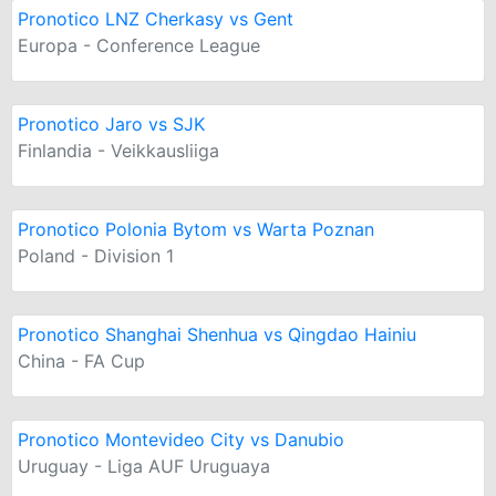
Pronotico LNZ Cherkasy vs Gent
Europa - Conference League
Pronotico Jaro vs SJK
Finlandia - Veikkausliiga
Pronotico Polonia Bytom vs Warta Poznan
Poland - Division 1
Pronotico Shanghai Shenhua vs Qingdao Hainiu
China - FA Cup
Pronotico Montevideo City vs Danubio
Uruguay - Liga AUF Uruguaya