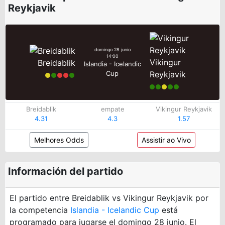
Reykjavik
domingo 28 junio
14:00
Vikingur
Breidablik
Islandia - Icelandic
Cup
Reykjavik
Breidablik
empate
Vikingur Reykjavik
4.31
4.3
1.57
Melhores Odds
Assistir ao Vivo
Información del partido
El partido entre Breidablik vs Vikingur Reykjavik por
la competencia
Islandia - Icelandic Cup
está
programado para jugarse el domingo 28 junio. El