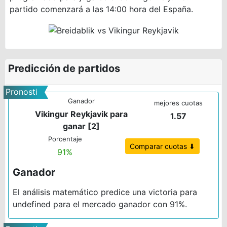
partido comenzará a las 14:00 hora del España.
Predicción de partidos
Pronosti
Ganador
co 1
mejores cuotas
Vikingur Reykjavik para
1.57
ganar [2]
Porcentaje
Comparar cuotas ⬇
91%
Ganador
El análisis matemático predice una victoria para
undefined para el mercado ganador con 91%.