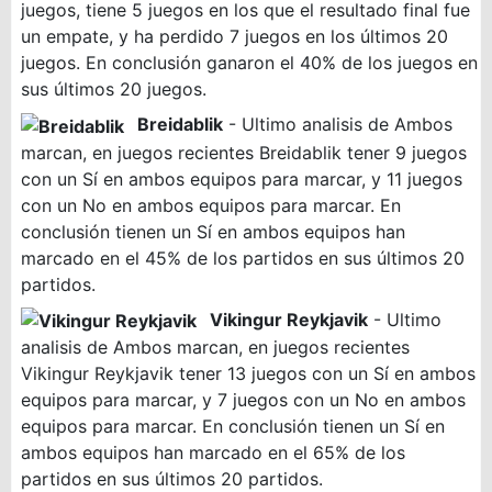
juegos, tiene 5 juegos en los que el resultado final fue
un empate, y ha perdido 7 juegos en los últimos 20
juegos. En conclusión ganaron el 40% de los juegos en
sus últimos 20 juegos.
Breidablik
- Ultimo analisis de Ambos
marcan, en juegos recientes Breidablik tener 9 juegos
con un Sí en ambos equipos para marcar, y 11 juegos
con un No en ambos equipos para marcar. En
conclusión tienen un Sí en ambos equipos han
marcado en el 45% de los partidos en sus últimos 20
partidos.
Vikingur Reykjavik
- Ultimo
analisis de Ambos marcan, en juegos recientes
Vikingur Reykjavik tener 13 juegos con un Sí en ambos
equipos para marcar, y 7 juegos con un No en ambos
equipos para marcar. En conclusión tienen un Sí en
ambos equipos han marcado en el 65% de los
partidos en sus últimos 20 partidos.