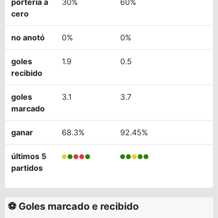
portería a
30%
60%
cero
no anotó
0%
0%
goles
1.9
0.5
recibido
goles
3.1
3.7
marcado
ganar
68.3%
92.45%
últimos 5
partidos
⚽ Goles marcado e recibido