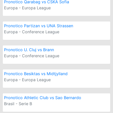
Pronotico Qarabag vs CSKA Sofia
Europa - Europa League
Pronotico Partizan vs UNA Strassen
Europa - Conference League
Pronotico U. Cluj vs Brann
Europa - Conference League
Pronotico Besiktas vs Midtjylland
Europa - Europa League
Pronotico Athletic Club vs Sao Bernardo
Brasil - Serie B