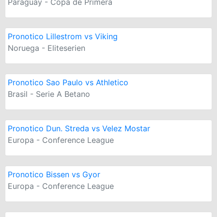
Paraguay - Copa de Primera
Pronotico Lillestrom vs Viking
Noruega - Eliteserien
Pronotico Sao Paulo vs Athletico
Brasil - Serie A Betano
Pronotico Dun. Streda vs Velez Mostar
Europa - Conference League
Pronotico Bissen vs Gyor
Europa - Conference League