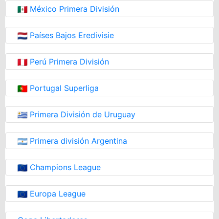
México Primera División
Países Bajos Eredivisie
Perú Primera División
Portugal Superliga
Primera División de Uruguay
Primera división Argentina
Champions League
Europa League