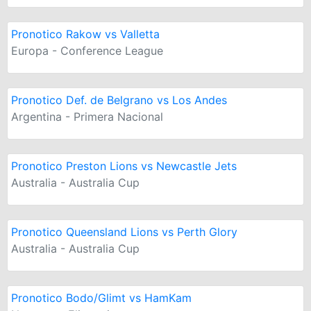
Pronotico Rakow vs Valletta
Europa - Conference League
Pronotico Def. de Belgrano vs Los Andes
Argentina - Primera Nacional
Pronotico Preston Lions vs Newcastle Jets
Australia - Australia Cup
Pronotico Queensland Lions vs Perth Glory
Australia - Australia Cup
Pronotico Bodo/Glimt vs HamKam