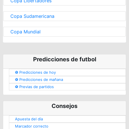
Copa Libertadores
Copa Sudamericana
Copa Mundial
Predicciones de futbol
⚽️ Predicciones de hoy
⚽️ Predicciones de mañana
⚽️ Previas de partidos
Consejos
Apuesta del día
Marcador correcto