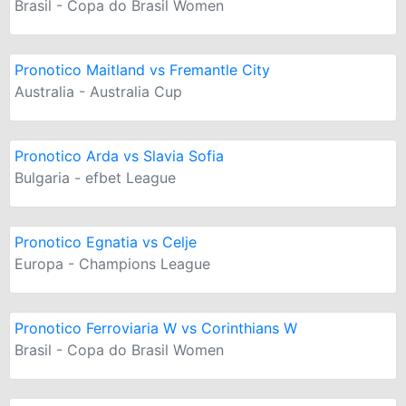
Brasil - Copa do Brasil Women
Pronotico Maitland vs Fremantle City
Australia - Australia Cup
Pronotico Arda vs Slavia Sofia
Bulgaria - efbet League
Pronotico Egnatia vs Celje
Europa - Champions League
Pronotico Ferroviaria W vs Corinthians W
Brasil - Copa do Brasil Women