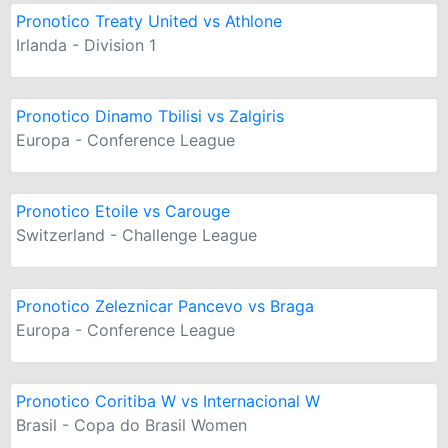
Pronotico Treaty United vs Athlone
Irlanda - Division 1
Pronotico Dinamo Tbilisi vs Zalgiris
Europa - Conference League
Pronotico Etoile vs Carouge
Switzerland - Challenge League
Pronotico Zeleznicar Pancevo vs Braga
Europa - Conference League
Pronotico Coritiba W vs Internacional W
Brasil - Copa do Brasil Women