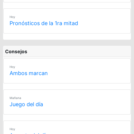
Hoy
Pronósticos de la 1ra mitad
Consejos
Hoy
Ambos marcan
Mañana
Juego del día
Hoy