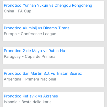
Pronotico Yunnan Yukun vs Chengdu Rongcheng
China - FA Cup
Pronotico Aluminij vs Dinamo Tirana
Europa - Conference League
Pronotico 2 de Mayo vs Rubio Nu
Paraguay - Copa de Primera
Pronotico San Martin S.J. vs Tristan Suarez
Argentina - Primera Nacional
Pronotico Keflavik vs Akranes
Islandia - Besta deild karla