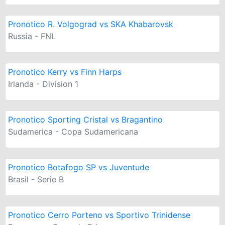
Pronotico R. Volgograd vs SKA Khabarovsk
Russia - FNL
Pronotico Kerry vs Finn Harps
Irlanda - Division 1
Pronotico Sporting Cristal vs Bragantino
Sudamerica - Copa Sudamericana
Pronotico Botafogo SP vs Juventude
Brasil - Serie B
Pronotico Cerro Porteno vs Sportivo Trinidense