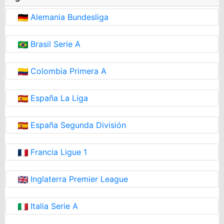
Alemania Bundesliga
Brasil Serie A
Colombia Primera A
España La Liga
España Segunda División
Francia Ligue 1
Inglaterra Premier League
Italia Serie A