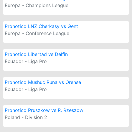
Europa - Champions League
Pronotico LNZ Cherkasy vs Gent
Europa - Conference League
Pronotico Libertad vs Delfin
Ecuador - Liga Pro
Pronotico Mushuc Runa vs Orense
Ecuador - Liga Pro
Pronotico Pruszkow vs R. Rzeszow
Poland - Division 2