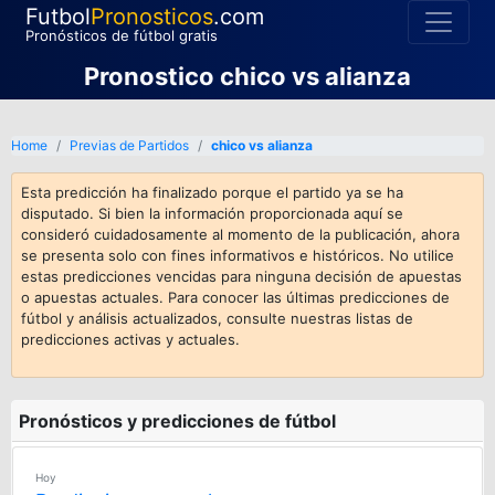
Futbol
Pronosticos
.com
Pronósticos de fútbol gratis
Pronostico chico vs alianza
Home
Previas de Partidos
chico vs alianza
Esta predicción ha finalizado porque el partido ya se ha
disputado. Si bien la información proporcionada aquí se
consideró cuidadosamente al momento de la publicación, ahora
se presenta solo con fines informativos e históricos. No utilice
estas predicciones vencidas para ninguna decisión de apuestas
o apuestas actuales. Para conocer las últimas predicciones de
fútbol y análisis actualizados, consulte nuestras listas de
predicciones activas y actuales.
Pronósticos y predicciones de fútbol
Hoy