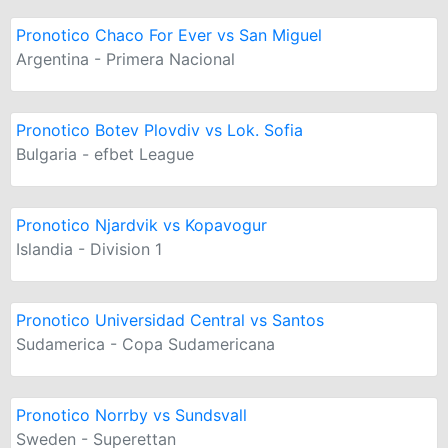
Pronotico Chaco For Ever vs San Miguel
Argentina - Primera Nacional
Pronotico Botev Plovdiv vs Lok. Sofia
Bulgaria - efbet League
Pronotico Njardvik vs Kopavogur
Islandia - Division 1
Pronotico Universidad Central vs Santos
Sudamerica - Copa Sudamericana
Pronotico Norrby vs Sundsvall
Sweden - Superettan