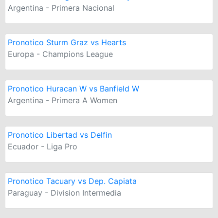
Argentina - Primera Nacional
Pronotico Sturm Graz vs Hearts
Europa - Champions League
Pronotico Huracan W vs Banfield W
Argentina - Primera A Women
Pronotico Libertad vs Delfin
Ecuador - Liga Pro
Pronotico Tacuary vs Dep. Capiata
Paraguay - Division Intermedia