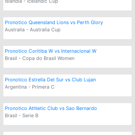
Islandia - Icelandic Cup
Pronotico Queensland Lions vs Perth Glory
Australia - Australia Cup
Pronotico Coritiba W vs Internacional W
Brasil - Copa do Brasil Women
Pronotico Estrella Del Sur vs Club Lujan
Argentina - Primera C
Pronotico Athletic Club vs Sao Bernardo
Brasil - Serie B