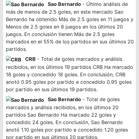
Sao Bernardo
- Último análisis de
más de menos de 2.5 goles, en este mercado Sao
Bernardo ha obtenido Más de 2.5 goles en 11 juegos y
Menos de 2.5 goles en 9 juegos en los últimos 20
juegos. En conclusión tienen Más de 2.5 goles
marcados en el 55% de los partidos en sus últimos 20
partidos.
CRB
- Total de goles marcados y análisis
recibidos, en los últimos 19 partidos CRB Ha marcado
18 goles y concedido 18 goles. En conclusión, CRB
anotó 0.95 goles por partido e concedido 0.95 goles
por partido en sus últimos 19 partidos.
Sao Bernardo
- Total de goles
marcados y análisis recibidos, en los últimos 20
partidos Sao Bernardo Ha marcado 22 goles y
concedido 24 goles. En conclusión, Sao Bernardo
anotó 1.10 goles por partido e concedido 1.20 goles
por partido en sus últimos 20 partidos.