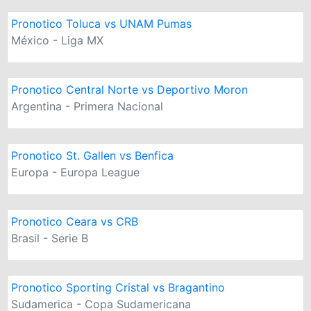
Pronotico Toluca vs UNAM Pumas
México - Liga MX
Pronotico Central Norte vs Deportivo Moron
Argentina - Primera Nacional
Pronotico St. Gallen vs Benfica
Europa - Europa League
Pronotico Ceara vs CRB
Brasil - Serie B
Pronotico Sporting Cristal vs Bragantino
Sudamerica - Copa Sudamericana