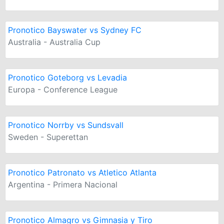
Pronotico Bayswater vs Sydney FC
Australia - Australia Cup
Pronotico Goteborg vs Levadia
Europa - Conference League
Pronotico Norrby vs Sundsvall
Sweden - Superettan
Pronotico Patronato vs Atletico Atlanta
Argentina - Primera Nacional
Pronotico Almagro vs Gimnasia y Tiro