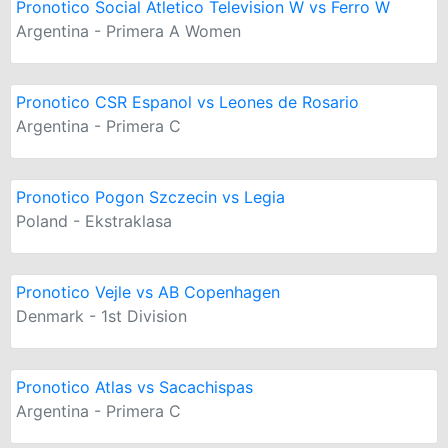
Pronotico Social Atletico Television W vs Ferro W
Argentina - Primera A Women
Pronotico CSR Espanol vs Leones de Rosario
Argentina - Primera C
Pronotico Pogon Szczecin vs Legia
Poland - Ekstraklasa
Pronotico Vejle vs AB Copenhagen
Denmark - 1st Division
Pronotico Atlas vs Sacachispas
Argentina - Primera C