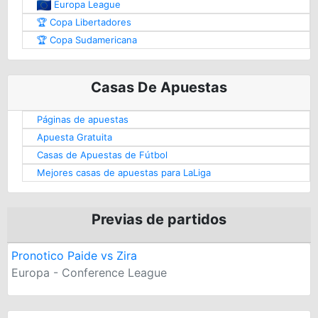
Europa League
🏆 Copa Libertadores
🏆 Copa Sudamericana
Casas De Apuestas
Páginas de apuestas
Apuesta Gratuita
Casas de Apuestas de Fútbol
Mejores casas de apuestas para LaLiga
Previas de partidos
Pronotico Paide vs Zira
Europa - Conference League