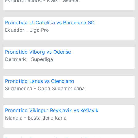
Estados Unidos - NWSL Women
Pronotico U. Catolica vs Barcelona SC
Ecuador - Liga Pro
Pronotico Viborg vs Odense
Denmark - Superliga
Pronotico Lanus vs Cienciano
Sudamerica - Copa Sudamericana
Pronotico Vikingur Reykjavik vs Keflavik
Islandia - Besta deild karla