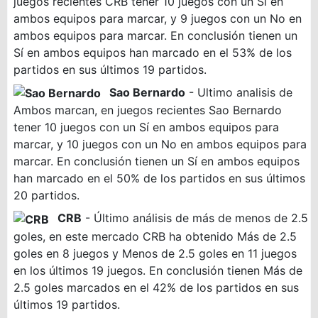
juegos recientes CRB tener 10 juegos con un Sí en
ambos equipos para marcar, y 9 juegos con un No en
ambos equipos para marcar. En conclusión tienen un
Sí en ambos equipos han marcado en el 53% de los
partidos en sus últimos 19 partidos.
Sao Bernardo
- Ultimo analisis de
Ambos marcan, en juegos recientes Sao Bernardo
tener 10 juegos con un Sí en ambos equipos para
marcar, y 10 juegos con un No en ambos equipos para
marcar. En conclusión tienen un Sí en ambos equipos
han marcado en el 50% de los partidos en sus últimos
20 partidos.
CRB
- Último análisis de más de menos de 2.5
goles, en este mercado CRB ha obtenido Más de 2.5
goles en 8 juegos y Menos de 2.5 goles en 11 juegos
en los últimos 19 juegos. En conclusión tienen Más de
2.5 goles marcados en el 42% de los partidos en sus
últimos 19 partidos.