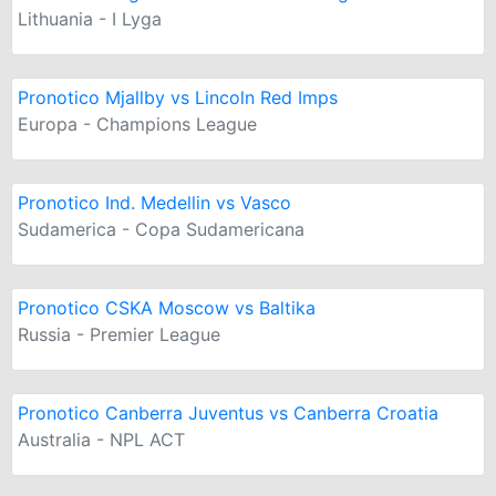
Lithuania - I Lyga
Pronotico Mjallby vs Lincoln Red Imps
Europa - Champions League
Pronotico Ind. Medellin vs Vasco
Sudamerica - Copa Sudamericana
Pronotico CSKA Moscow vs Baltika
Russia - Premier League
Pronotico Canberra Juventus vs Canberra Croatia
Australia - NPL ACT