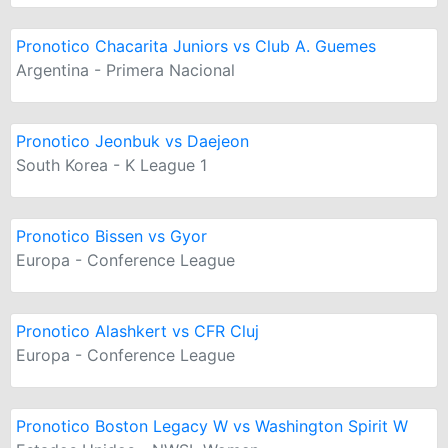
Pronotico Chacarita Juniors vs Club A. Guemes
Argentina - Primera Nacional
Pronotico Jeonbuk vs Daejeon
South Korea - K League 1
Pronotico Bissen vs Gyor
Europa - Conference League
Pronotico Alashkert vs CFR Cluj
Europa - Conference League
Pronotico Boston Legacy W vs Washington Spirit W