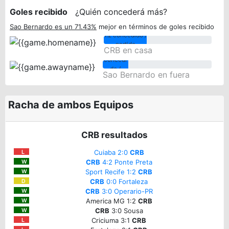
Goles recibido
¿Quién concederá más?
Sao Bernardo es un 71.43%
mejor en términos de goles recibido
1.2 concedido /
partido
CRB en casa
0.7
concedi
do /
Sao Bernardo en fuera
partido
Racha de ambos Equipos
CRB resultados
Cuiaba 2:0
CRB
L
CRB
4:2 Ponte Preta
W
Sport Recife 1:2
CRB
W
CRB
0:0 Fortaleza
D
CRB
3:0 Operario-PR
W
America MG 1:2
CRB
W
CRB
3:0 Sousa
W
Criciuma 3:1
CRB
L