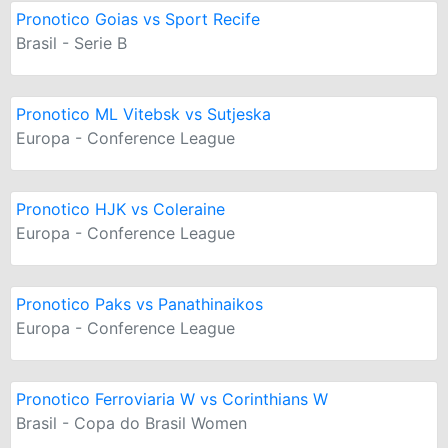
Pronotico Goias vs Sport Recife
Brasil - Serie B
Pronotico ML Vitebsk vs Sutjeska
Europa - Conference League
Pronotico HJK vs Coleraine
Europa - Conference League
Pronotico Paks vs Panathinaikos
Europa - Conference League
Pronotico Ferroviaria W vs Corinthians W
Brasil - Copa do Brasil Women