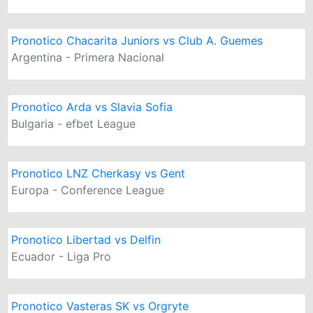
Pronotico Chacarita Juniors vs Club A. Guemes
Argentina - Primera Nacional
Pronotico Arda vs Slavia Sofia
Bulgaria - efbet League
Pronotico LNZ Cherkasy vs Gent
Europa - Conference League
Pronotico Libertad vs Delfin
Ecuador - Liga Pro
Pronotico Vasteras SK vs Orgryte