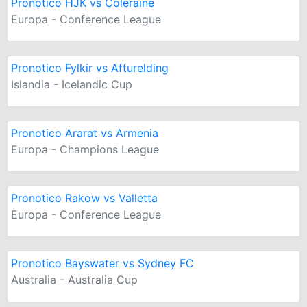
Pronotico HJK vs Coleraine
Europa - Conference League
Pronotico Fylkir vs Afturelding
Islandia - Icelandic Cup
Pronotico Ararat vs Armenia
Europa - Champions League
Pronotico Rakow vs Valletta
Europa - Conference League
Pronotico Bayswater vs Sydney FC
Australia - Australia Cup