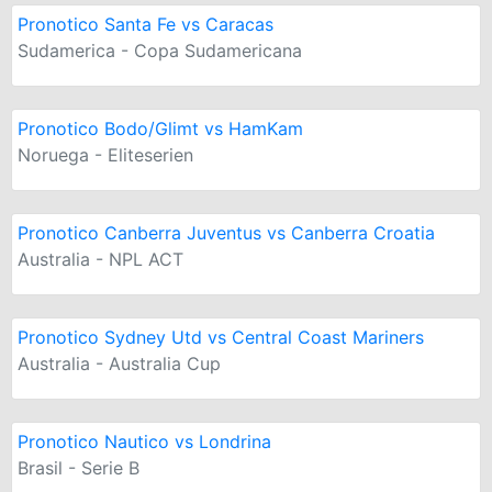
Pronotico Santa Fe vs Caracas
Sudamerica - Copa Sudamericana
Pronotico Bodo/Glimt vs HamKam
Noruega - Eliteserien
Pronotico Canberra Juventus vs Canberra Croatia
Australia - NPL ACT
Pronotico Sydney Utd vs Central Coast Mariners
Australia - Australia Cup
Pronotico Nautico vs Londrina
Brasil - Serie B