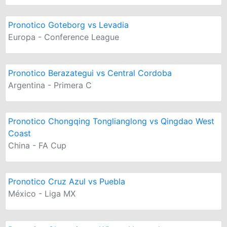
Pronotico Goteborg vs Levadia
Europa - Conference League
Pronotico Berazategui vs Central Cordoba
Argentina - Primera C
Pronotico Chongqing Tonglianglong vs Qingdao West
Coast
China - FA Cup
Pronotico Cruz Azul vs Puebla
México - Liga MX