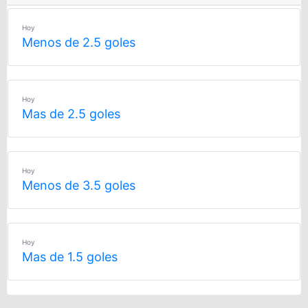
Hoy
Menos de 2.5 goles
Hoy
Mas de 2.5 goles
Hoy
Menos de 3.5 goles
Hoy
Mas de 1.5 goles