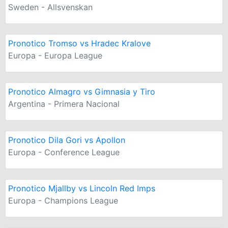
Sweden - Allsvenskan
Pronotico Tromso vs Hradec Kralove
Europa - Europa League
Pronotico Almagro vs Gimnasia y Tiro
Argentina - Primera Nacional
Pronotico Dila Gori vs Apollon
Europa - Conference League
Pronotico Mjallby vs Lincoln Red Imps
Europa - Champions League