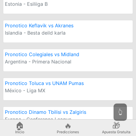
Estonia - Esiliiga B
Pronotico Keflavik vs Akranes
Islandia - Besta deild karla
Pronotico Colegiales vs Midland
Argentina - Primera Nacional
Pronotico Toluca vs UNAM Pumas
México - Liga MX
Pronotico Dinamo Tbilisi vs Zalgiris
👆
Europa - Conference League
🏠
🔥
🎁
Inicio
Predicciones
Apuesta Gratuita