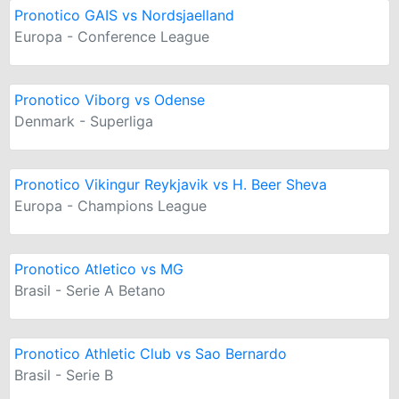
Pronotico GAIS vs Nordsjaelland
Europa - Conference League
Pronotico Viborg vs Odense
Denmark - Superliga
Pronotico Vikingur Reykjavik vs H. Beer Sheva
Europa - Champions League
Pronotico Atletico vs MG
Brasil - Serie A Betano
Pronotico Athletic Club vs Sao Bernardo
Brasil - Serie B