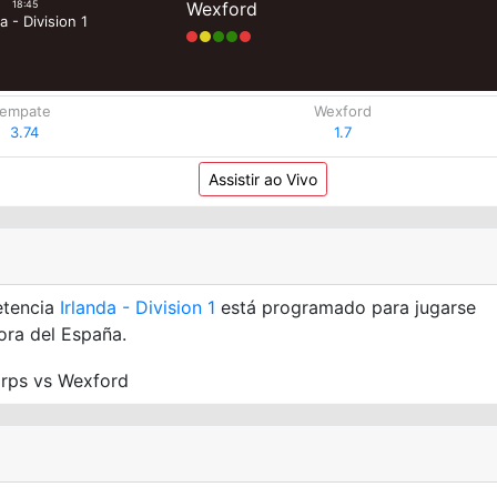
Wexford
18:45
a - Division 1
empate
Wexford
3.74
1.7
Assistir ao Vivo
etencia
Irlanda - Division 1
está programado para jugarse
hora del España.