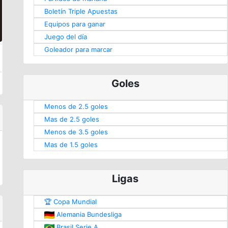
Boletín Triple Apuestas
Equipos para ganar
Juego del día
Goleador para marcar
Goles
Menos de 2.5 goles
Mas de 2.5 goles
Menos de 3.5 goles
Mas de 1.5 goles
Ligas
🏆 Copa Mundial
Alemania Bundesliga
Brasil Serie A