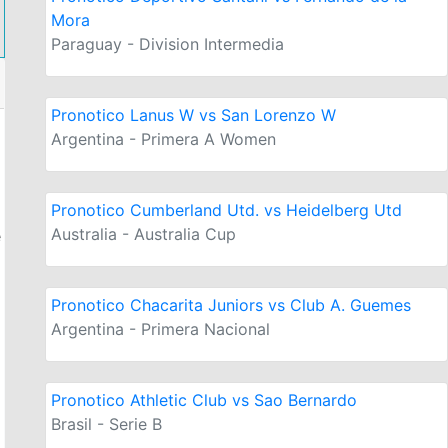
Mora
Paraguay - Division Intermedia
Pronotico Lanus W vs San Lorenzo W
Argentina - Primera A Women
Pronotico Cumberland Utd. vs Heidelberg Utd
Australia - Australia Cup
e
Pronotico Chacarita Juniors vs Club A. Guemes
Argentina - Primera Nacional
Pronotico Athletic Club vs Sao Bernardo
Brasil - Serie B