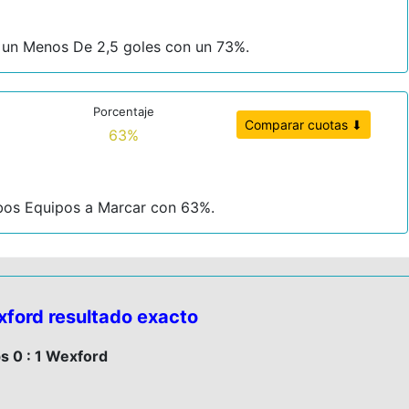
un Menos De 2,5 goles con un 73%.
Porcentaje
Comparar cuotas ⬇
63%
os Equipos a Marcar con 63%.
xford resultado exacto
s 0 : 1 Wexford