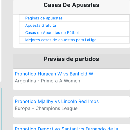
Casas De Apuestas
Páginas de apuestas
Apuesta Gratuita
Casas de Apuestas de Fútbol
Mejores casas de apuestas para LaLiga
Previas de partidos
Pronotico Huracan W vs Banfield W
Argentina - Primera A Women
Pronotico Mjallby vs Lincoln Red Imps
Europa - Champions League
Pronotico Deportivo Santani vs Fernando de la