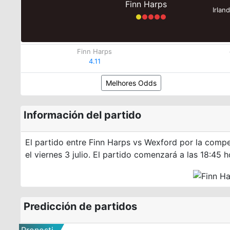
Finn Harps
Irland
Finn Harps
4.11
Melhores Odds
Información del partido
El partido entre Finn Harps vs Wexford por la comp
el viernes 3 julio. El partido comenzará a las 18:45 
Predicción de partidos
Pronosti