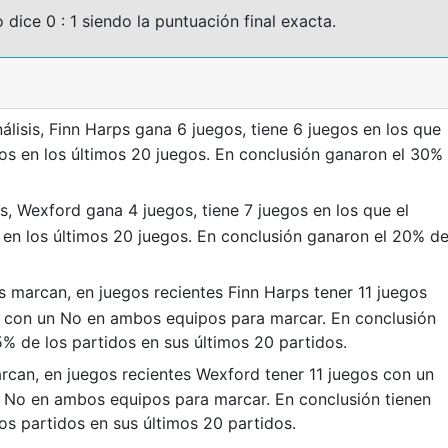
dice 0 : 1 siendo la puntuación final exacta.
álisis, Finn Harps gana 6 juegos, tiene 6 juegos en los que
gos en los últimos 20 juegos. En conclusión ganaron el 30%
s, Wexford gana 4 juegos, tiene 7 juegos en los que el
s en los últimos 20 juegos. En conclusión ganaron el 20% d
 marcan, en juegos recientes Finn Harps tener 11 juegos
s con un No en ambos equipos para marcar. En conclusión
% de los partidos en sus últimos 20 partidos.
rcan, en juegos recientes Wexford tener 11 juegos con un
n No en ambos equipos para marcar. En conclusión tienen
s partidos en sus últimos 20 partidos.