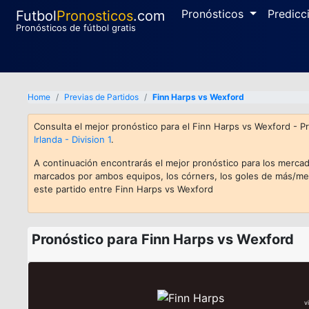
Pronósticos
Predicc
Futbol
Pronosticos
.com
Pronósticos de fútbol gratis
Home
Previas de Partidos
Finn Harps vs Wexford
Consulta el mejor pronóstico para el Finn Harps vs Wexford - Pr
Irlanda - Division 1
.
A continuación encontrarás el mejor pronóstico para los mercad
marcados por ambos equipos, los córners, los goles de más/men
este partido entre Finn Harps vs Wexford
Pronóstico para Finn Harps vs Wexford
v