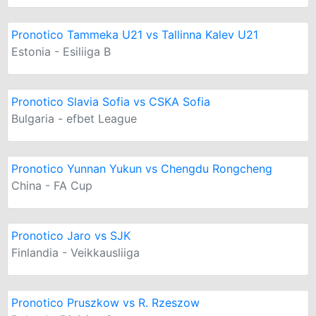
Pronotico Tammeka U21 vs Tallinna Kalev U21
Estonia - Esiliiga B
Pronotico Slavia Sofia vs CSKA Sofia
Bulgaria - efbet League
Pronotico Yunnan Yukun vs Chengdu Rongcheng
China - FA Cup
Pronotico Jaro vs SJK
Finlandia - Veikkausliiga
Pronotico Pruszkow vs R. Rzeszow