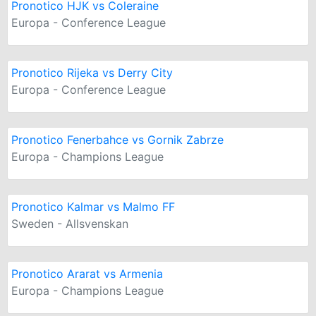
Pronotico HJK vs Coleraine
Europa - Conference League
Pronotico Rijeka vs Derry City
Europa - Conference League
Pronotico Fenerbahce vs Gornik Zabrze
Europa - Champions League
Pronotico Kalmar vs Malmo FF
Sweden - Allsvenskan
Pronotico Ararat vs Armenia
Europa - Champions League