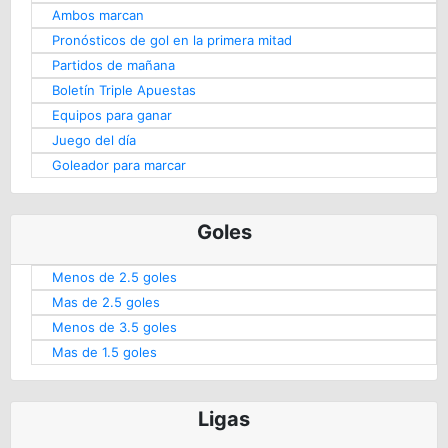
Ambos marcan
Pronósticos de gol en la primera mitad
Partidos de mañana
Boletín Triple Apuestas
Equipos para ganar
Juego del día
Goleador para marcar
Goles
Menos de 2.5 goles
Mas de 2.5 goles
Menos de 3.5 goles
Mas de 1.5 goles
Ligas