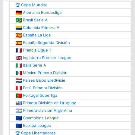
🏆 Copa Mundial
Alemania Bundesliga
Brasil Serie A
Colombia Primera A
España La Liga
España Segunda División
Francia Ligue 1
Inglaterra Premier League
Italia Serie A
México Primera División
Países Bajos Eredivisie
Perú Primera División
Portugal Superliga
Primera División de Uruguay
Primera división Argentina
Champions League
Europa League
🏆 Copa Libertadores