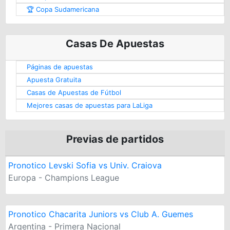
🏆 Copa Sudamericana
Casas De Apuestas
Páginas de apuestas
Apuesta Gratuita
Casas de Apuestas de Fútbol
Mejores casas de apuestas para LaLiga
Previas de partidos
Pronotico Levski Sofia vs Univ. Craiova
Europa - Champions League
Pronotico Chacarita Juniors vs Club A. Guemes
Argentina - Primera Nacional