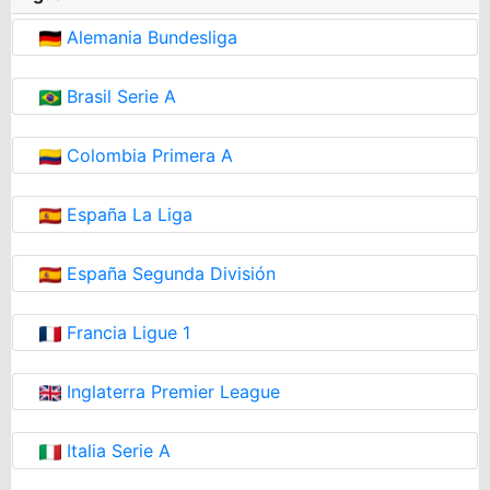
Alemania Bundesliga
Brasil Serie A
Colombia Primera A
España La Liga
España Segunda División
Francia Ligue 1
Inglaterra Premier League
Italia Serie A