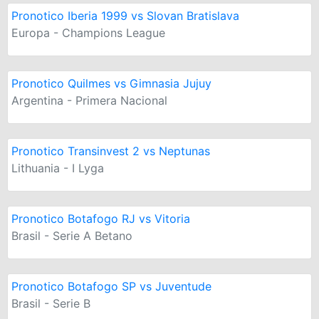
Pronotico Iberia 1999 vs Slovan Bratislava
Europa - Champions League
Pronotico Quilmes vs Gimnasia Jujuy
Argentina - Primera Nacional
Pronotico Transinvest 2 vs Neptunas
Lithuania - I Lyga
Pronotico Botafogo RJ vs Vitoria
Brasil - Serie A Betano
Pronotico Botafogo SP vs Juventude
Brasil - Serie B