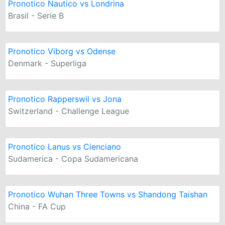
Pronotico Nautico vs Londrina
Brasil - Serie B
Pronotico Viborg vs Odense
Denmark - Superliga
Pronotico Rapperswil vs Jona
Switzerland - Challenge League
Pronotico Lanus vs Cienciano
Sudamerica - Copa Sudamericana
Pronotico Wuhan Three Towns vs Shandong Taishan
China - FA Cup