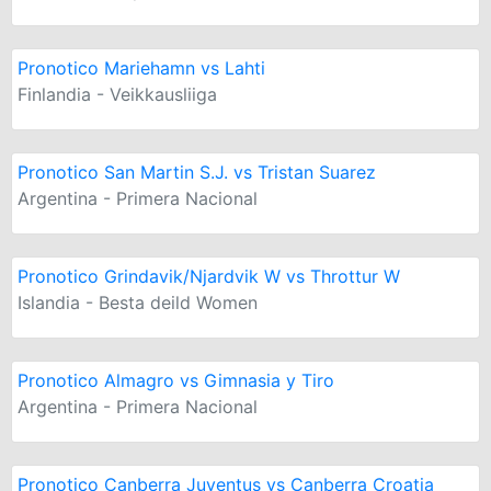
Pronotico Mariehamn vs Lahti
Finlandia - Veikkausliiga
Pronotico San Martin S.J. vs Tristan Suarez
Argentina - Primera Nacional
Pronotico Grindavik/Njardvik W vs Throttur W
Islandia - Besta deild Women
Pronotico Almagro vs Gimnasia y Tiro
Argentina - Primera Nacional
Pronotico Canberra Juventus vs Canberra Croatia