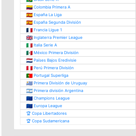
Colombia Primera A
España La Liga
España Segunda División
Francia Ligue 1
Inglaterra Premier League
Italia Serie A
México Primera División
Países Bajos Eredivisie
Perú Primera División
Portugal Superliga
Primera División de Uruguay
Primera división Argentina
Champions League
Europa League
🏆 Copa Libertadores
🏆 Copa Sudamericana