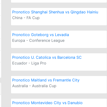
Pronotico Shanghai Shenhua vs Qingdao Hainiu
China - FA Cup
Pronotico Goteborg vs Levadia
Europa - Conference League
Pronotico U. Catolica vs Barcelona SC
Ecuador - Liga Pro
Pronotico Maitland vs Fremantle City
Australia - Australia Cup
Pronotico Montevideo City vs Danubio