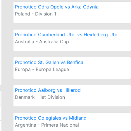
Pronotico Odra Opole vs Arka Gdynia
Poland - Division 1
5
Pronotico Cumberland Utd. vs Heidelberg Utd
Australia - Australia Cup
Pronotico St. Gallen vs Benfica
Europa - Europa League
Pronotico Aalborg vs Hillerod
Denmark - 1st Division
Pronotico Colegiales vs Midland
Argentina - Primera Nacional