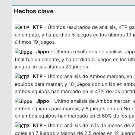
Hechos clave
KTP
- Últimos resultados de análisis, KTP gan
un empate, y ha perdido 5 juegos en los últimos 19 
últimos 19 juegos.
Jippo
- Últimos resultados de análisis, Jip
final fue un empate, y ha perdido 5 juegos en los ú
juegos en sus últimos 20 juegos.
KTP
- Ultimo analisis de Ambos marcan, en 
equipos para marcar, y 10 juegos con un No en ambo
ambos equipos han marcado en el 47% de los partido
Jippo
- Ultimo analisis de Ambos marcan, e
ambos equipos para marcar, y 8 juegos con un No e
en ambos equipos han marcado en el 60% de los part
KTP
- Último análisis de más de menos de 2
goles en 7 juegos y Menos de 2.5 goles en 12 juegos