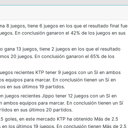
a 8 juegos, tiene 6 juegos en los que el resultado final fue
juegos. En conclusión ganaron el 42% de los juegos en sus
po gana 13 juegos, tiene 2 juegos en los que el resultado
ltimos 20 juegos. En conclusión ganaron el 65% de los
juegos recientes KTP tener 9 juegos con un Sí en ambos
s equipos para marcar. En conclusión tienen un Sí en
s en sus últimos 19 partidos.
n juegos recientes Jippo tener 12 juegos con un Sí en
n ambos equipos para marcar. En conclusión tienen un Sí
idos en sus últimos 20 partidos.
.5 goles, en este mercado KTP ha obtenido Más de 2.5
 en los últimos 19 juegos. En conclusión tienen Más de 2.5