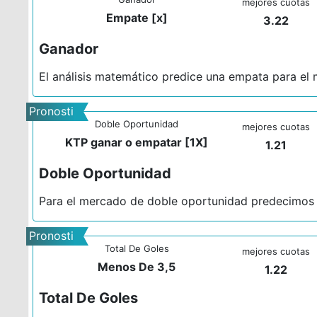
co 1
mejores cuotas
Empate [x]
3.22
Ganador
El análisis matemático predice una empata para e
Pronosti
Doble Oportunidad
co 2
mejores cuotas
KTP ganar o empatar [1X]
1.21
Doble Oportunidad
Para el mercado de doble oportunidad predecimos 
Pronosti
Total De Goles
co 3
mejores cuotas
Menos De 3,5
1.22
Total De Goles