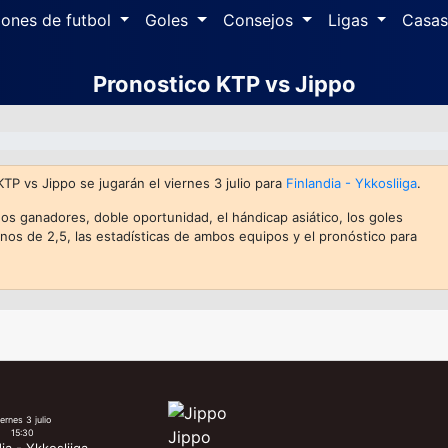
iones de futbol
Goles
Consejos
Ligas
Casas
Pronostico KTP vs Jippo
TP vs Jippo se jugarán el viernes 3 julio para
Finlandia - Ykkosliiga
.
os ganadores, doble oportunidad, el hándicap asiático, los goles
os de 2,5, las estadísticas de ambos equipos y el pronóstico para
iernes 3 julio
Jippo
15:30