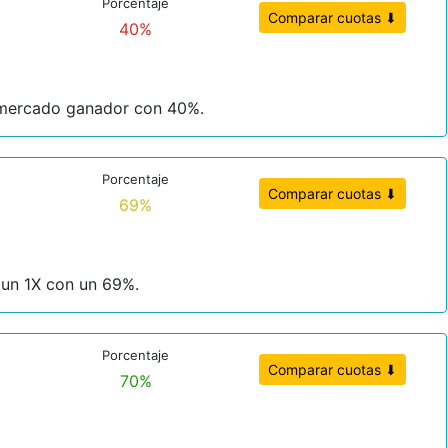
Porcentaje
Comparar cuotas ⬇
40%
l mercado ganador con 40%.
Porcentaje
Comparar cuotas ⬇
69%
un 1X con un 69%.
Porcentaje
Comparar cuotas ⬇
70%