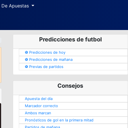
 De Apuestas
Predicciones de futbol
⚽️ Predicciones de hoy
⚽️ Predicciones de mañana
⚽️ Previas de partidos
Consejos
Apuesta del día
Marcador correcto
Ambos marcan
Pronósticos de gol en la primera mitad
Partidos de mañana