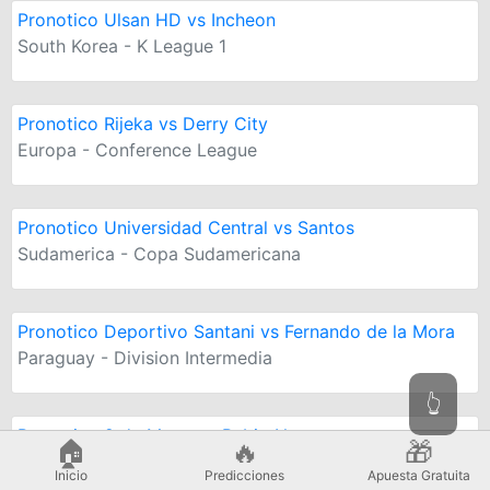
Pronotico Ulsan HD vs Incheon
South Korea - K League 1
Pronotico Rijeka vs Derry City
Europa - Conference League
Pronotico Universidad Central vs Santos
Sudamerica - Copa Sudamericana
Pronotico Deportivo Santani vs Fernando de la Mora
Paraguay - Division Intermedia
👆
Pronotico 2 de Mayo vs Rubio Nu
🏠
🔥
🎁
Paraguay - Copa de Primera
Inicio
Predicciones
Apuesta Gratuita