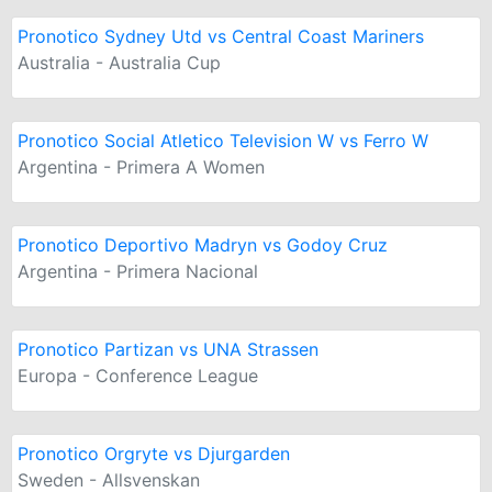
Pronotico Sydney Utd vs Central Coast Mariners
Australia - Australia Cup
Pronotico Social Atletico Television W vs Ferro W
Argentina - Primera A Women
Pronotico Deportivo Madryn vs Godoy Cruz
Argentina - Primera Nacional
Pronotico Partizan vs UNA Strassen
Europa - Conference League
Pronotico Orgryte vs Djurgarden
Sweden - Allsvenskan