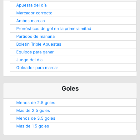
Apuesta del día
Marcador correcto
Ambos marcan
Pronósticos de gol en la primera mitad
Partidos de mañana
Boletín Triple Apuestas
Equipos para ganar
Juego del día
Goleador para marcar
Goles
Menos de 2.5 goles
Mas de 2.5 goles
Menos de 3.5 goles
Mas de 1.5 goles