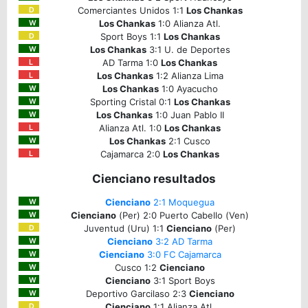
Comerciantes Unidos 1:1
Los Chankas
D
Los Chankas
1:0 Alianza Atl.
W
Sport Boys 1:1
Los Chankas
D
Los Chankas
3:1 U. de Deportes
W
AD Tarma 1:0
Los Chankas
L
Los Chankas
1:2 Alianza Lima
L
Los Chankas
1:0 Ayacucho
W
Sporting Cristal 0:1
Los Chankas
W
Los Chankas
1:0 Juan Pablo II
W
Alianza Atl. 1:0
Los Chankas
L
Los Chankas
2:1 Cusco
W
Cajamarca 2:0
Los Chankas
L
Cienciano resultados
Cienciano
2:1 Moquegua
W
Cienciano
(Per) 2:0 Puerto Cabello (Ven)
W
Juventud (Uru) 1:1
Cienciano
(Per)
D
Cienciano
3:2 AD Tarma
W
Cienciano
3:0 FC Cajamarca
W
Cusco 1:2
Cienciano
W
Cienciano
3:1 Sport Boys
W
Deportivo Garcilaso 2:3
Cienciano
W
Cienciano
1:1 Alianza Atl.
D