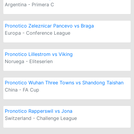
Argentina - Primera C
Pronotico Zeleznicar Pancevo vs Braga
Europa - Conference League
Pronotico Lillestrom vs Viking
Noruega - Eliteserien
Pronotico Wuhan Three Towns vs Shandong Taishan
China - FA Cup
Pronotico Rapperswil vs Jona
Switzerland - Challenge League