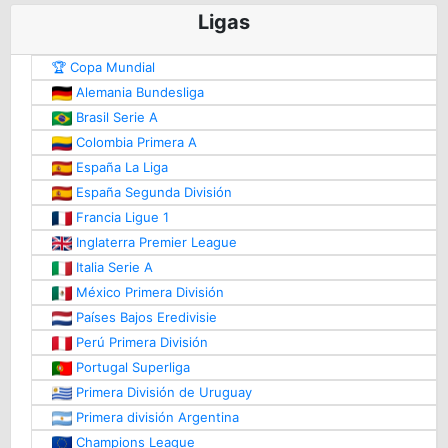
Ligas
🏆 Copa Mundial
Alemania Bundesliga
Brasil Serie A
Colombia Primera A
España La Liga
España Segunda División
Francia Ligue 1
Inglaterra Premier League
Italia Serie A
México Primera División
Países Bajos Eredivisie
Perú Primera División
Portugal Superliga
Primera División de Uruguay
Primera división Argentina
Champions League