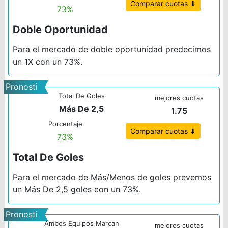
Comparar cuotas ⬇
73%
Doble Oportunidad
Para el mercado de doble oportunidad predecimos
un 1X con un 73%.
Pronosti
Total De Goles
co 3
mejores cuotas
Más De 2,5
1.75
Porcentaje
Comparar cuotas ⬇
73%
Total De Goles
Para el mercado de Más/Menos de goles prevemos
un Más De 2,5 goles con un 73%.
Pronosti
Ambos Equipos Marcan
co 4
mejores cuotas