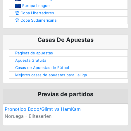
Europa League
🏆 Copa Libertadores
🏆 Copa Sudamericana
Casas De Apuestas
Páginas de apuestas
Apuesta Gratuita
Casas de Apuestas de Fútbol
Mejores casas de apuestas para LaLiga
Previas de partidos
Pronotico Bodo/Glimt vs HamKam
Noruega - Eliteserien