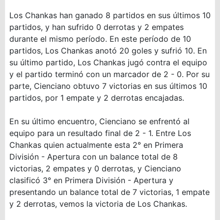
Los Chankas han ganado 8 partidos en sus últimos 10
partidos, y han sufrido 0 derrotas y 2 empates
durante el mismo período. En este período de 10
partidos, Los Chankas anotó 20 goles y sufrió 10. En
su último partido, Los Chankas jugó contra el equipo
y el partido terminó con un marcador de 2 - 0. Por su
parte, Cienciano obtuvo 7 victorias en sus últimos 10
partidos, por 1 empate y 2 derrotas encajadas.
En su último encuentro, Cienciano se enfrentó al
equipo para un resultado final de 2 - 1. Entre Los
Chankas quien actualmente esta 2° en Primera
División - Apertura con un balance total de 8
victorias, 2 empates y 0 derrotas, y Cienciano
clasificó 3° en Primera División - Apertura y
presentando un balance total de 7 victorias, 1 empate
y 2 derrotas, vemos la victoria de Los Chankas.