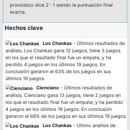
pronóstico dice 2 : 1 siendo la puntuación final
exacta.
Hechos clave
Los Chankas
- Últimos resultados de
análisis, Los Chankas gana 12 juegos, tiene 3 juegos
en los que el resultado final fue un empate, y ha
perdido 4 juegos en los últimos 19 juegos. En
conclusión ganaron el 63% de los juegos en sus
últimos 19 juegos.
Cienciano
- Últimos resultados de
análisis, Cienciano gana 13 juegos, tiene 2 juegos en
los que el resultado final fue un empate, y ha perdido
4 juegos en los últimos 19 juegos. En conclusión
ganaron el 68% de los juegos en sus últimos 19 juegos.
Los Chankas
- Ultimo analisis de