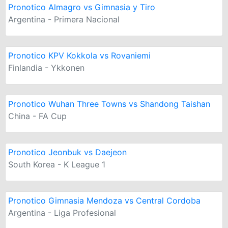
Pronotico Almagro vs Gimnasia y Tiro
Argentina - Primera Nacional
Pronotico KPV Kokkola vs Rovaniemi
Finlandia - Ykkonen
Pronotico Wuhan Three Towns vs Shandong Taishan
China - FA Cup
Pronotico Jeonbuk vs Daejeon
South Korea - K League 1
Pronotico Gimnasia Mendoza vs Central Cordoba
Argentina - Liga Profesional