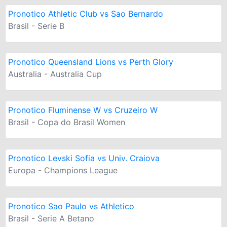
Pronotico Athletic Club vs Sao Bernardo
Brasil - Serie B
Pronotico Queensland Lions vs Perth Glory
Australia - Australia Cup
Pronotico Fluminense W vs Cruzeiro W
Brasil - Copa do Brasil Women
Pronotico Levski Sofia vs Univ. Craiova
Europa - Champions League
Pronotico Sao Paulo vs Athletico
Brasil - Serie A Betano