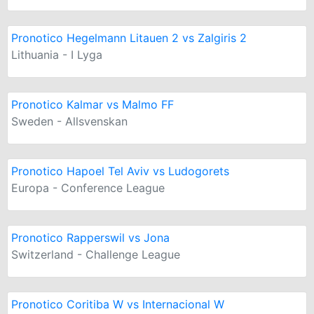
Pronotico Hegelmann Litauen 2 vs Zalgiris 2
Lithuania - I Lyga
Pronotico Kalmar vs Malmo FF
Sweden - Allsvenskan
Pronotico Hapoel Tel Aviv vs Ludogorets
Europa - Conference League
Pronotico Rapperswil vs Jona
Switzerland - Challenge League
Pronotico Coritiba W vs Internacional W