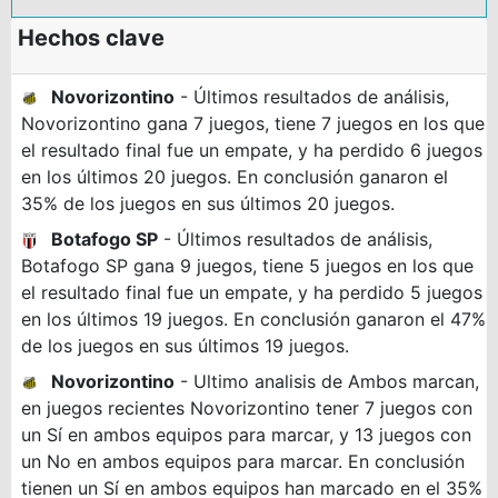
Hechos clave
Novorizontino
- Últimos resultados de análisis,
Novorizontino gana 7 juegos, tiene 7 juegos en los que
el resultado final fue un empate, y ha perdido 6 juegos
en los últimos 20 juegos. En conclusión ganaron el
35% de los juegos en sus últimos 20 juegos.
Botafogo SP
- Últimos resultados de análisis,
Botafogo SP gana 9 juegos, tiene 5 juegos en los que
el resultado final fue un empate, y ha perdido 5 juegos
en los últimos 19 juegos. En conclusión ganaron el 47%
de los juegos en sus últimos 19 juegos.
Novorizontino
- Ultimo analisis de Ambos marcan,
en juegos recientes Novorizontino tener 7 juegos con
un Sí en ambos equipos para marcar, y 13 juegos con
un No en ambos equipos para marcar. En conclusión
tienen un Sí en ambos equipos han marcado en el 35%