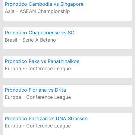
Pronotico Cambodia vs Singapore
Asia - ASEAN Championship
Pronotico Chapecoense vs SC
Brasil - Serie A Betano
Pronotico Paks vs Panathinaikos
Europa - Conference League
Pronotico Floriana vs Drita
Europa - Conference League
Pronotico Partizan vs UNA Strassen
Europa - Conference League