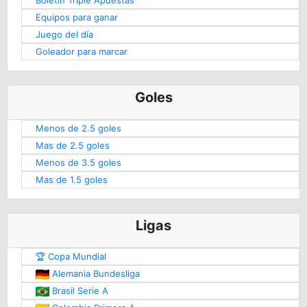
Equipos para ganar
Juego del día
Goleador para marcar
Goles
Menos de 2.5 goles
Mas de 2.5 goles
Menos de 3.5 goles
Mas de 1.5 goles
Ligas
🏆 Copa Mundial
Alemania Bundesliga
Brasil Serie A