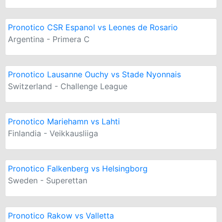
Pronotico CSR Espanol vs Leones de Rosario
Argentina - Primera C
Pronotico Lausanne Ouchy vs Stade Nyonnais
Switzerland - Challenge League
Pronotico Mariehamn vs Lahti
Finlandia - Veikkausliiga
Pronotico Falkenberg vs Helsingborg
Sweden - Superettan
Pronotico Rakow vs Valletta