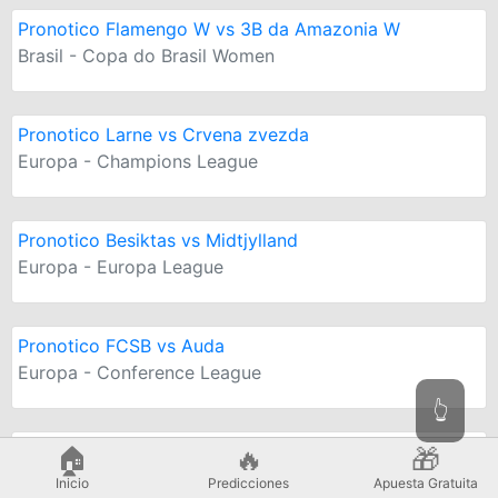
Pronotico Flamengo W vs 3B da Amazonia W
Brasil - Copa do Brasil Women
Pronotico Larne vs Crvena zvezda
Europa - Champions League
Pronotico Besiktas vs Midtjylland
Europa - Europa League
Pronotico FCSB vs Auda
Europa - Conference League
👆
Pronotico Huracan W vs Banfield W
🏠
🔥
🎁
Argentina - Primera A Women
Inicio
Predicciones
Apuesta Gratuita