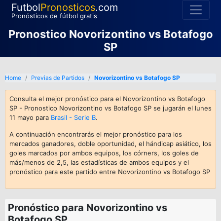
Futbol
Pronosticos
.com
Pronósticos de fútbol gratis
Pronostico Novorizontino vs Botafogo
SP
Home
Previas de Partidos
Novorizontino vs Botafogo SP
Consulta el mejor pronóstico para el Novorizontino vs Botafogo
SP - Pronostico Novorizontino vs Botafogo SP se jugarán el lunes
11 mayo para
Brasil - Serie B
.
A continuación encontrarás el mejor pronóstico para los
mercados ganadores, doble oportunidad, el hándicap asiático, los
goles marcados por ambos equipos, los córners, los goles de
más/menos de 2,5, las estadísticas de ambos equipos y el
pronóstico para este partido entre Novorizontino vs Botafogo SP
Pronóstico para Novorizontino vs
Botafogo SP