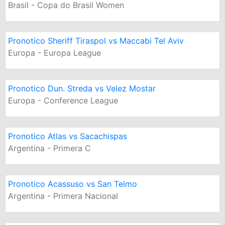
Brasil - Copa do Brasil Women
Pronotico Sheriff Tiraspol vs Maccabi Tel Aviv
Europa - Europa League
Pronotico Dun. Streda vs Velez Mostar
Europa - Conference League
Pronotico Atlas vs Sacachispas
Argentina - Primera C
Pronotico Acassuso vs San Telmo
Argentina - Primera Nacional