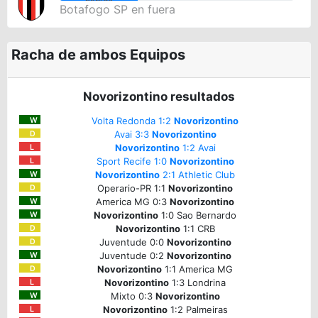
partido
Botafogo SP en fuera
Racha de ambos Equipos
Novorizontino resultados
Volta Redonda 1:2
Novorizontino
W
Avai 3:3
Novorizontino
D
Novorizontino
1:2 Avai
L
Sport Recife 1:0
Novorizontino
L
Novorizontino
2:1 Athletic Club
W
Operario-PR 1:1
Novorizontino
D
America MG 0:3
Novorizontino
W
Novorizontino
1:0 Sao Bernardo
W
Novorizontino
1:1 CRB
D
Juventude 0:0
Novorizontino
D
Juventude 0:2
Novorizontino
W
Novorizontino
1:1 America MG
D
Novorizontino
1:3 Londrina
L
Mixto 0:3
Novorizontino
W
Novorizontino
1:2 Palmeiras
L