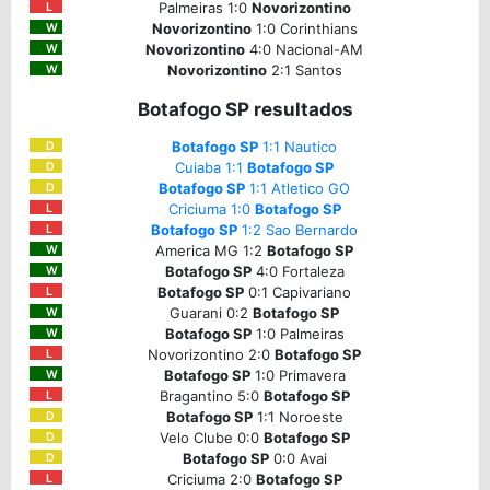
Palmeiras 1:0
Novorizontino
L
Novorizontino
1:0 Corinthians
W
Novorizontino
4:0 Nacional-AM
W
Novorizontino
2:1 Santos
W
Botafogo SP resultados
Botafogo SP
1:1 Nautico
D
Cuiaba 1:1
Botafogo SP
D
Botafogo SP
1:1 Atletico GO
D
Criciuma 1:0
Botafogo SP
L
Botafogo SP
1:2 Sao Bernardo
L
America MG 1:2
Botafogo SP
W
Botafogo SP
4:0 Fortaleza
W
Botafogo SP
0:1 Capivariano
L
Guarani 0:2
Botafogo SP
W
Botafogo SP
1:0 Palmeiras
W
Novorizontino 2:0
Botafogo SP
L
Botafogo SP
1:0 Primavera
W
Bragantino 5:0
Botafogo SP
L
Botafogo SP
1:1 Noroeste
D
Velo Clube 0:0
Botafogo SP
D
Botafogo SP
0:0 Avai
D
Criciuma 2:0
Botafogo SP
L