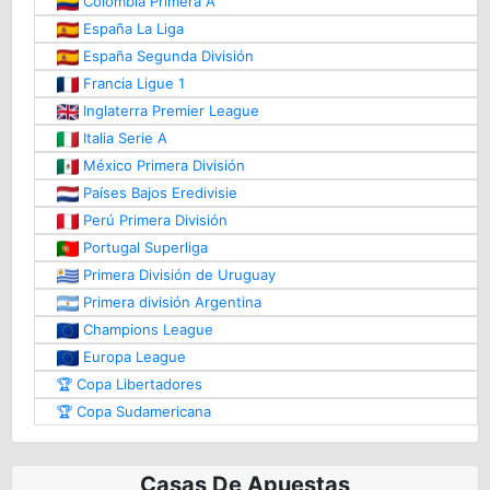
Colombia Primera A
España La Liga
España Segunda División
Francia Ligue 1
Inglaterra Premier League
Italia Serie A
México Primera División
Países Bajos Eredivisie
Perú Primera División
Portugal Superliga
Primera División de Uruguay
Primera división Argentina
Champions League
Europa League
🏆 Copa Libertadores
🏆 Copa Sudamericana
Casas De Apuestas