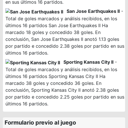
en sus últimos 16 partidos.
San Jose Earthquakes II
-
Total de goles marcados y análisis recibidos, en los
últimos 16 partidos San Jose Earthquakes II Ha
marcado 18 goles y concedido 38 goles. En
conclusión, San Jose Earthquakes II anotó 1.13 goles
por partido e concedido 2.38 goles por partido en sus
últimos 16 partidos.
Sporting Kansas City II
-
Total de goles marcados y análisis recibidos, en los
últimos 16 partidos Sporting Kansas City II Ha
marcado 38 goles y concedido 36 goles. En
conclusión, Sporting Kansas City II anotó 2.38 goles
por partido e concedido 2.25 goles por partido en sus
últimos 16 partidos.
Formulario previo al juego