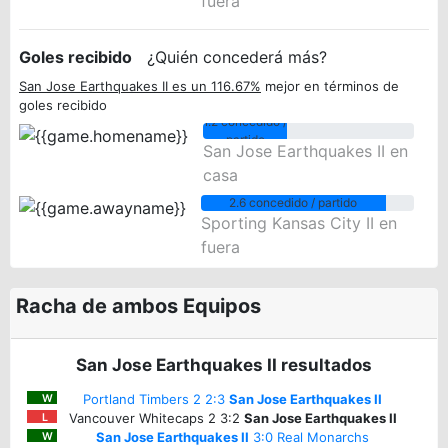
fuera
Goles recibido
¿Quién concederá más?
San Jose Earthquakes II es un 116.67%
mejor en términos de
goles recibido
1.2 concedido /
partido
San Jose Earthquakes II en
casa
2.6 concedido / partido
Sporting Kansas City II en
fuera
Racha de ambos Equipos
San Jose Earthquakes II resultados
Portland Timbers 2 2:3
San Jose Earthquakes II
W
Vancouver Whitecaps 2 3:2
San Jose Earthquakes II
L
San Jose Earthquakes II
3:0 Real Monarchs
W