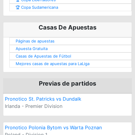
🏆 Copa Sudamericana
Casas De Apuestas
Páginas de apuestas
Apuesta Gratuita
Casas de Apuestas de Fútbol
Mejores casas de apuestas para LaLiga
Previas de partidos
Pronotico St. Patricks vs Dundalk
Irlanda - Premier Division
Pronotico Polonia Bytom vs Warta Poznan
Poland - Division 1