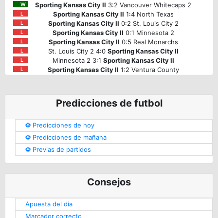
Sporting Kansas City II
3:2 Vancouver Whitecaps 2
W
Sporting Kansas City II
1:4 North Texas
L
Sporting Kansas City II
0:2 St. Louis City 2
L
Sporting Kansas City II
0:1 Minnesota 2
L
Sporting Kansas City II
0:5 Real Monarchs
L
St. Louis City 2 4:0
Sporting Kansas City II
L
Minnesota 2 3:1
Sporting Kansas City II
L
Sporting Kansas City II
1:2 Ventura County
L
Predicciones de futbol
⚽️ Predicciones de hoy
⚽️ Predicciones de mañana
⚽️ Previas de partidos
Consejos
Apuesta del día
Marcador correcto