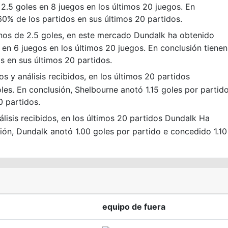
.5 goles en 8 juegos en los últimos 20 juegos. En
0% de los partidos en sus últimos 20 partidos.
nos de 2.5 goles, en este mercado Dundalk ha obtenido
en 6 juegos en los últimos 20 juegos. En conclusión tienen
s en sus últimos 20 partidos.
s y análisis recibidos, en los últimos 20 partidos
s. En conclusión, Shelbourne anotó 1.15 goles por partid
0 partidos.
lisis recibidos, en los últimos 20 partidos Dundalk Ha
ón, Dundalk anotó 1.00 goles por partido e concedido 1.10
equipo de fuera