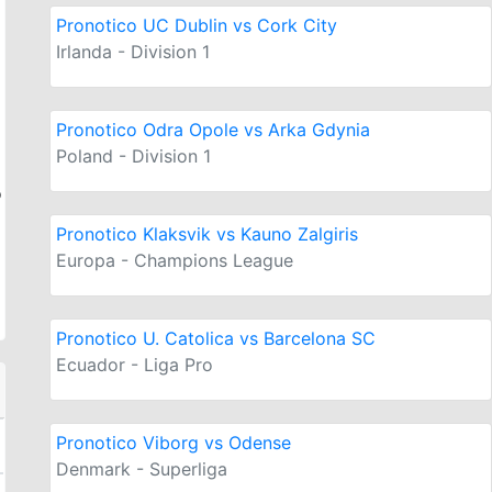
Pronotico UC Dublin vs Cork City
Irlanda - Division 1
Pronotico Odra Opole vs Arka Gdynia
Poland - Division 1
o
Pronotico Klaksvik vs Kauno Zalgiris
Europa - Champions League
Pronotico U. Catolica vs Barcelona SC
Ecuador - Liga Pro
Pronotico Viborg vs Odense
Denmark - Superliga