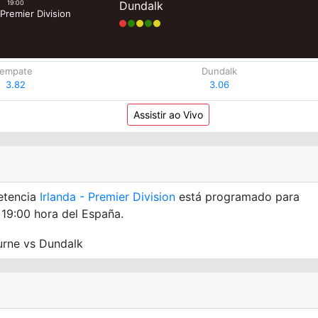
Dundalk
19:00
 Premier Division
empate
Dundalk
3.82
3.06
Assistir ao Vivo
petencia
Irlanda - Premier Division
está programado para
s 19:00 hora del España.