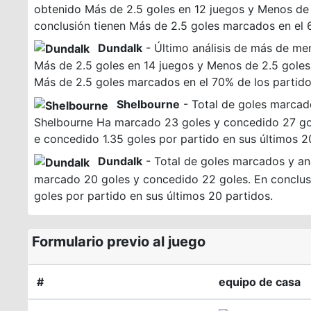
obtenido Más de 2.5 goles en 12 juegos y Menos de 2
conclusión tienen Más de 2.5 goles marcados en el 6
Dundalk
- Último análisis de más de me
Más de 2.5 goles en 14 juegos y Menos de 2.5 goles 
Más de 2.5 goles marcados en el 70% de los partido
Shelbourne
- Total de goles marcado
Shelbourne Ha marcado 23 goles y concedido 27 gole
e concedido 1.35 goles por partido en sus últimos 2
Dundalk
- Total de goles marcados y aná
marcado 20 goles y concedido 22 goles. En conclusi
goles por partido en sus últimos 20 partidos.
Formulario previo al juego
#
equipo de casa