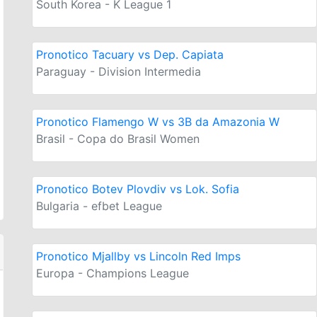
South Korea - K League 1
Pronotico Tacuary vs Dep. Capiata
Paraguay - Division Intermedia
Pronotico Flamengo W vs 3B da Amazonia W
Brasil - Copa do Brasil Women
Pronotico Botev Plovdiv vs Lok. Sofia
Bulgaria - efbet League
Pronotico Mjallby vs Lincoln Red Imps
Europa - Champions League