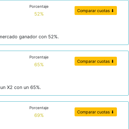
Porcentaje
Comparar cuotas ⬇
52%
l mercado ganador con 52%.
Porcentaje
Comparar cuotas ⬇
65%
 un X2 con un 65%.
Porcentaje
Comparar cuotas ⬇
69%