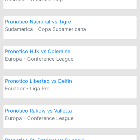
Pronotico Nacional vs Tigre
Sudamerica - Copa Sudamericana
Pronotico HJK vs Coleraine
Europa - Conference League
Pronotico Libertad vs Delfin
Ecuador - Liga Pro
Pronotico Rakow vs Valletta
Europa - Conference League