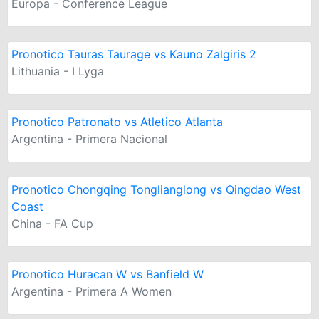
Europa - Conference League
Pronotico Tauras Taurage vs Kauno Zalgiris 2
Lithuania - I Lyga
Pronotico Patronato vs Atletico Atlanta
Argentina - Primera Nacional
Pronotico Chongqing Tonglianglong vs Qingdao West
Coast
China - FA Cup
Pronotico Huracan W vs Banfield W
Argentina - Primera A Women