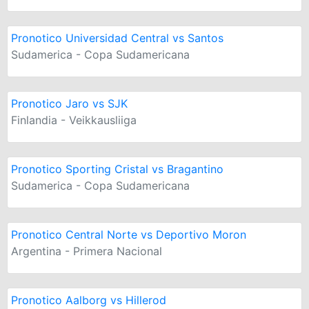
Pronotico Universidad Central vs Santos
Sudamerica - Copa Sudamericana
Pronotico Jaro vs SJK
Finlandia - Veikkausliiga
Pronotico Sporting Cristal vs Bragantino
Sudamerica - Copa Sudamericana
Pronotico Central Norte vs Deportivo Moron
Argentina - Primera Nacional
Pronotico Aalborg vs Hillerod