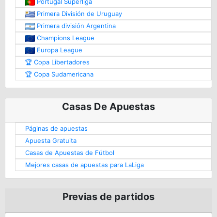
Portugal Superliga
Primera División de Uruguay
Primera división Argentina
Champions League
Europa League
🏆 Copa Libertadores
🏆 Copa Sudamericana
Casas De Apuestas
Páginas de apuestas
Apuesta Gratuita
Casas de Apuestas de Fútbol
Mejores casas de apuestas para LaLiga
Previas de partidos