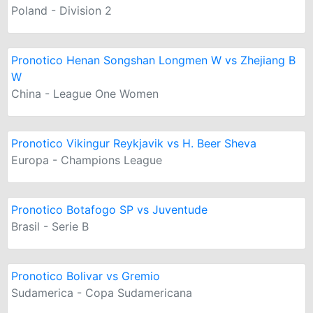
Poland - Division 2
Pronotico Henan Songshan Longmen W vs Zhejiang B
W
China - League One Women
Pronotico Vikingur Reykjavik vs H. Beer Sheva
Europa - Champions League
Pronotico Botafogo SP vs Juventude
Brasil - Serie B
Pronotico Bolivar vs Gremio
Sudamerica - Copa Sudamericana