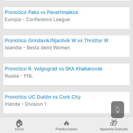
Pronotico Paks vs Panathinaikos
Europa - Conference League
Pronotico Grindavik/Njardvik W vs Throttur W
Islandia - Besta deild Women
Pronotico R. Volgograd vs SKA Khabarovsk
Russia - FNL
Pronotico UC Dublin vs Cork City
Irlanda - Division 1
👆
🏠
🔥
🎁
Pronotico Seoul E vs Land
Inicio
Predicciones
Apuesta Gratuita
South Korea - K League 2