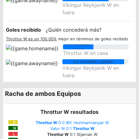
Vikingur Reykjavik W en
fuera
Goles recibido
¿Quién concederá más?
Throttur W es un 100.00%
mejor en términos de goles recibido
1.4 concedido /
partido
Throttur W en casa
2.8 concedido / partido
Vikingur Reykjavik W en
fuera
Racha de ambos Equipos
Throttur W resultados
Throttur W
0:0 IBV Vestmannaeyjar W
D
Valur W 0:1
Throttur W
W
Throttur W
0:1 Stjarnan W
L