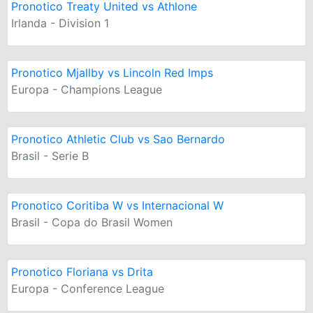
Pronotico Treaty United vs Athlone
Irlanda - Division 1
Pronotico Mjallby vs Lincoln Red Imps
Europa - Champions League
Pronotico Athletic Club vs Sao Bernardo
Brasil - Serie B
Pronotico Coritiba W vs Internacional W
Brasil - Copa do Brasil Women
Pronotico Floriana vs Drita
Europa - Conference League