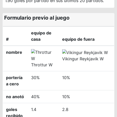
1.90 goles por partido en sus últimos 20 partidos.
Formulario previo al juego
equipo de
#
casa
equipo de fuera
nombre
Vikingur Reykjavik W
Throttur W
portería
30%
10%
a cero
no anotó
40%
10%
goles
1.4
2.8
recibido