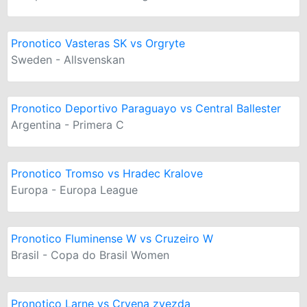
Pronotico Vasteras SK vs Orgryte
Sweden - Allsvenskan
Pronotico Deportivo Paraguayo vs Central Ballester
Argentina - Primera C
Pronotico Tromso vs Hradec Kralove
Europa - Europa League
Pronotico Fluminense W vs Cruzeiro W
Brasil - Copa do Brasil Women
Pronotico Larne vs Crvena zvezda