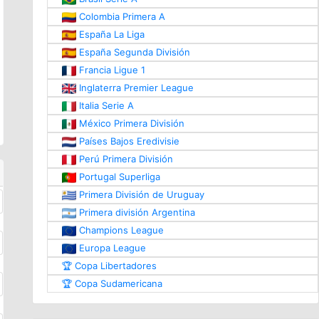
Colombia Primera A
España La Liga
España Segunda División
Francia Ligue 1
Inglaterra Premier League
Italia Serie A
México Primera División
Países Bajos Eredivisie
Perú Primera División
Portugal Superliga
Primera División de Uruguay
Primera división Argentina
Champions League
Europa League
🏆 Copa Libertadores
🏆 Copa Sudamericana