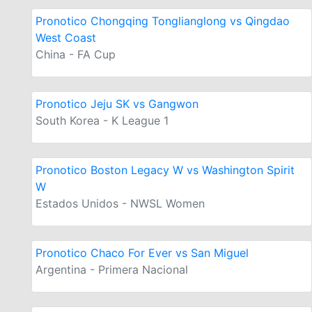
Pronotico Chongqing Tonglianglong vs Qingdao
West Coast
China - FA Cup
Pronotico Jeju SK vs Gangwon
South Korea - K League 1
Pronotico Boston Legacy W vs Washington Spirit
W
Estados Unidos - NWSL Women
Pronotico Chaco For Ever vs San Miguel
Argentina - Primera Nacional