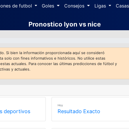
iones de futbol
Goles
Consejos
Ligas
Casas
Pronostico lyon vs nice
ado. Si bien la información proporcionada aquí se consideró
solo con fines informativos e históricos. No utilice estas
stas actuales. Para conocer las últimas predicciones de fútbol y
ctivas y actuales.
Hoy
s deportivos
Resultado Exacto