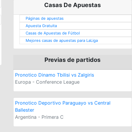
Casas De Apuestas
Páginas de apuestas
Apuesta Gratuita
Casas de Apuestas de Fútbol
Mejores casas de apuestas para LaLiga
Previas de partidos
Pronotico Dinamo Tbilisi vs Zalgiris
Europa - Conference League
Pronotico Deportivo Paraguayo vs Central
Ballester
Argentina - Primera C