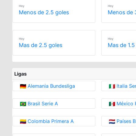
Hoy
Hoy
Menos de 2.5 goles
Menos de 3
Hoy
Hoy
Mas de 2.5 goles
Mas de 1.5
Ligas
Alemania Bundesliga
Italia Se
Brasil Serie A
México P
Colombia Primera A
Países B