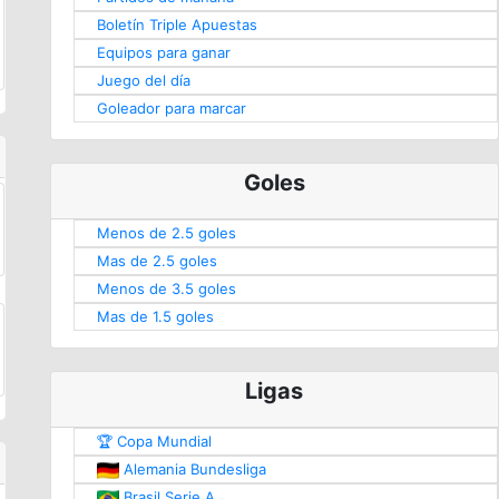
Boletín Triple Apuestas
Equipos para ganar
Juego del día
Goleador para marcar
Goles
Menos de 2.5 goles
Mas de 2.5 goles
Menos de 3.5 goles
Mas de 1.5 goles
Ligas
🏆 Copa Mundial
Alemania Bundesliga
Brasil Serie A