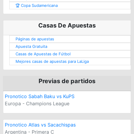
🏆 Copa Sudamericana
Casas De Apuestas
Páginas de apuestas
Apuesta Gratuita
Casas de Apuestas de Fútbol
Mejores casas de apuestas para LaLiga
Previas de partidos
Pronotico Sabah Baku vs KuPS
Europa - Champions League
Pronotico Atlas vs Sacachispas
Argentina - Primera C