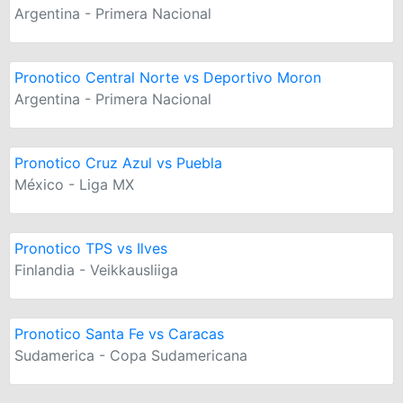
Argentina - Primera Nacional
Pronotico Central Norte vs Deportivo Moron
Argentina - Primera Nacional
Pronotico Cruz Azul vs Puebla
México - Liga MX
Pronotico TPS vs Ilves
Finlandia - Veikkausliiga
Pronotico Santa Fe vs Caracas
Sudamerica - Copa Sudamericana