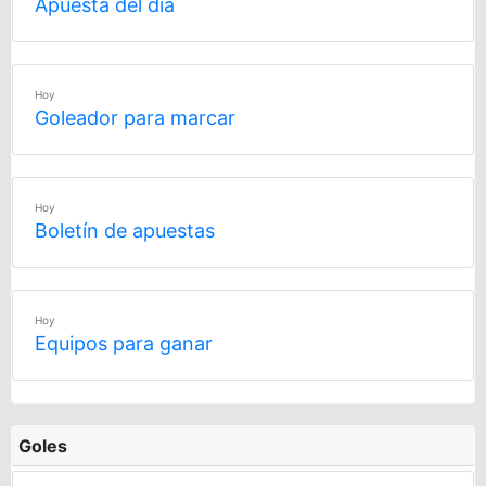
Apuesta del día
Hoy
Goleador para marcar
Hoy
Boletín de apuestas
Hoy
Equipos para ganar
Goles