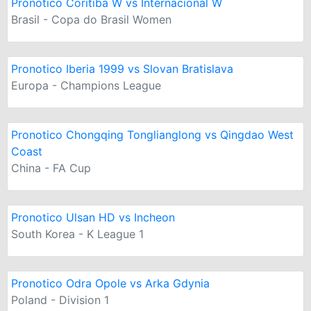
Pronotico Coritiba W vs Internacional W
Brasil - Copa do Brasil Women
Pronotico Iberia 1999 vs Slovan Bratislava
Europa - Champions League
Pronotico Chongqing Tonglianglong vs Qingdao West
Coast
China - FA Cup
Pronotico Ulsan HD vs Incheon
South Korea - K League 1
Pronotico Odra Opole vs Arka Gdynia
Poland - Division 1