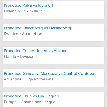
Pronotico KaPa vs Klubi 04
Finlandia - Ykkosliiga
Pronotico Falkenberg vs Helsingborg
Sweden - Superettan
Pronotico Treaty United vs Athlone
Irlanda - Division 1
Pronotico Gimnasia Mendoza vs Central Cordoba
Argentina - Liga Profesional
Pronotico Thun vs Din. Zagreb
Europa - Champions League