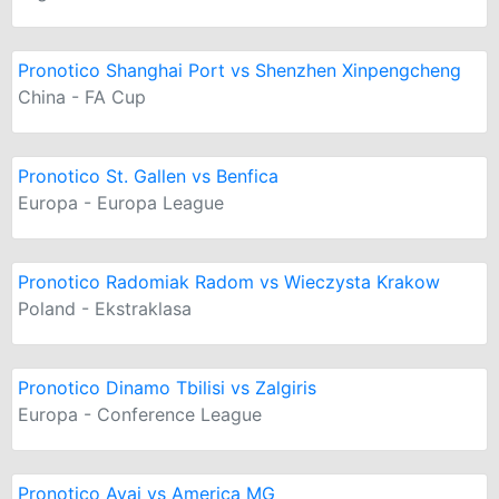
Pronotico Shanghai Port vs Shenzhen Xinpengcheng
China - FA Cup
Pronotico St. Gallen vs Benfica
Europa - Europa League
Pronotico Radomiak Radom vs Wieczysta Krakow
Poland - Ekstraklasa
Pronotico Dinamo Tbilisi vs Zalgiris
Europa - Conference League
Pronotico Avai vs America MG