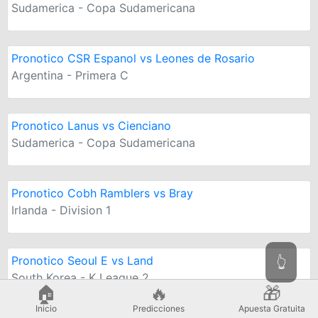
Sudamerica - Copa Sudamericana
Pronotico CSR Espanol vs Leones de Rosario
Argentina - Primera C
Pronotico Lanus vs Cienciano
Sudamerica - Copa Sudamericana
Pronotico Cobh Ramblers vs Bray
Irlanda - Division 1
Pronotico Seoul E vs Land
👆
South Korea - K League 2
🏠
🔥
🎁
Inicio
Predicciones
Apuesta Gratuita