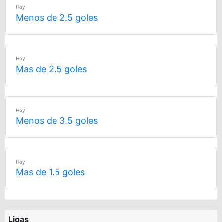
Hoy
Menos de 2.5 goles
Hoy
Mas de 2.5 goles
Hoy
Menos de 3.5 goles
Hoy
Mas de 1.5 goles
Ligas