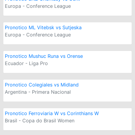
Europa - Conference League
Pronotico ML Vitebsk vs Sutjeska
Europa - Conference League
Pronotico Mushuc Runa vs Orense
Ecuador - Liga Pro
Pronotico Colegiales vs Midland
Argentina - Primera Nacional
Pronotico Ferroviaria W vs Corinthians W
Brasil - Copa do Brasil Women