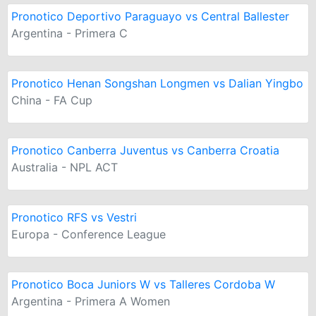
Pronotico Deportivo Paraguayo vs Central Ballester
Argentina - Primera C
Pronotico Henan Songshan Longmen vs Dalian Yingbo
China - FA Cup
Pronotico Canberra Juventus vs Canberra Croatia
Australia - NPL ACT
Pronotico RFS vs Vestri
Europa - Conference League
Pronotico Boca Juniors W vs Talleres Cordoba W
Argentina - Primera A Women