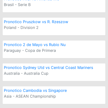
Brasil - Serie B
Pronotico Pruszkow vs R. Rzeszow
Poland - Division 2
Pronotico 2 de Mayo vs Rubio Nu
Paraguay - Copa de Primera
Pronotico Sydney Utd vs Central Coast Mariners
Australia - Australia Cup
Pronotico Cambodia vs Singapore
Asia - ASEAN Championship