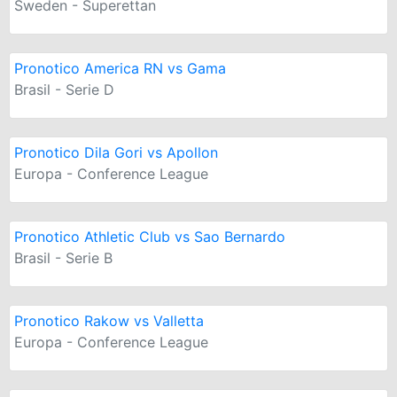
Sweden - Superettan
Pronotico America RN vs Gama
Brasil - Serie D
Pronotico Dila Gori vs Apollon
Europa - Conference League
Pronotico Athletic Club vs Sao Bernardo
Brasil - Serie B
Pronotico Rakow vs Valletta
Europa - Conference League