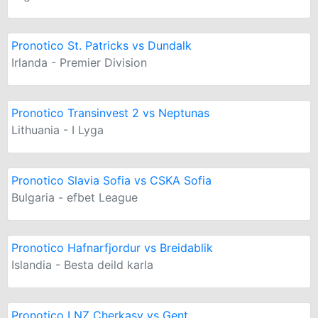
Pronotico St. Patricks vs Dundalk
Irlanda - Premier Division
Pronotico Transinvest 2 vs Neptunas
Lithuania - I Lyga
Pronotico Slavia Sofia vs CSKA Sofia
Bulgaria - efbet League
Pronotico Hafnarfjordur vs Breidablik
Islandia - Besta deild karla
Pronotico LNZ Cherkasy vs Gent