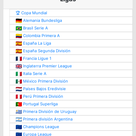
🏆 Copa Mundial
Alemania Bundesliga
Brasil Serie A
Colombia Primera A
España La Liga
España Segunda División
Francia Ligue 1
Inglaterra Premier League
Italia Serie A
México Primera División
Países Bajos Eredivisie
Perú Primera División
Portugal Superliga
Primera División de Uruguay
Primera división Argentina
Champions League
Europa League