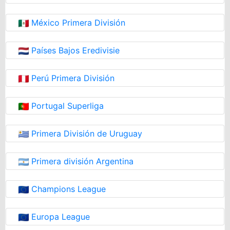
México Primera División
Países Bajos Eredivisie
Perú Primera División
Portugal Superliga
Primera División de Uruguay
Primera división Argentina
Champions League
Europa League