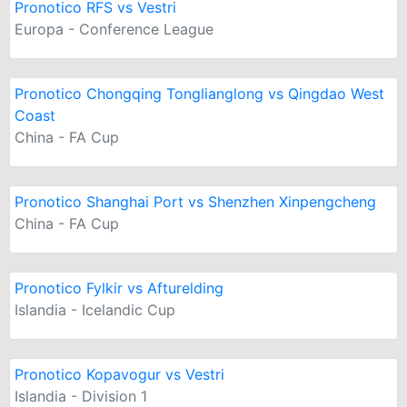
Pronotico RFS vs Vestri
Europa - Conference League
Pronotico Chongqing Tonglianglong vs Qingdao West
Coast
China - FA Cup
Pronotico Shanghai Port vs Shenzhen Xinpengcheng
China - FA Cup
Pronotico Fylkir vs Afturelding
Islandia - Icelandic Cup
Pronotico Kopavogur vs Vestri
Islandia - Division 1