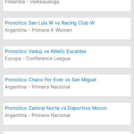
Finlandia - Veikkausliiga
Pronotico San Luis W vs Racing Club W
Argentina - Primera A Women
Pronotico Vaduz vs Atletic Escaldes
Europa - Conference League
Pronotico Chaco For Ever vs San Miguel
Argentina - Primera Nacional
Pronotico Central Norte vs Deportivo Moron
Argentina - Primera Nacional