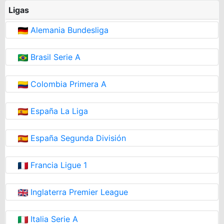
Ligas
Alemania Bundesliga
Brasil Serie A
Colombia Primera A
España La Liga
España Segunda División
Francia Ligue 1
Inglaterra Premier League
Italia Serie A