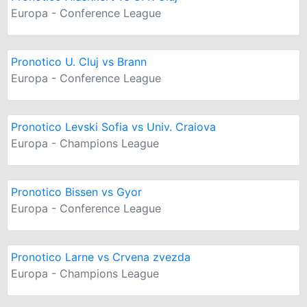
Europa - Conference League
Pronotico U. Cluj vs Brann
Europa - Conference League
Pronotico Levski Sofia vs Univ. Craiova
Europa - Champions League
Pronotico Bissen vs Gyor
Europa - Conference League
Pronotico Larne vs Crvena zvezda
Europa - Champions League