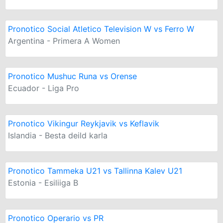
Pronotico Social Atletico Television W vs Ferro W
Argentina - Primera A Women
Pronotico Mushuc Runa vs Orense
Ecuador - Liga Pro
Pronotico Vikingur Reykjavik vs Keflavik
Islandia - Besta deild karla
Pronotico Tammeka U21 vs Tallinna Kalev U21
Estonia - Esiliiga B
Pronotico Operario vs PR