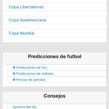
Copa Libertadores
Copa Sudamericana
Copa Mundial
Predicciones de futbol
⚽️ Predicciones de hoy
⚽️ Predicciones de mañana
⚽️ Previas de partidos
Consejos
Apuesta del día