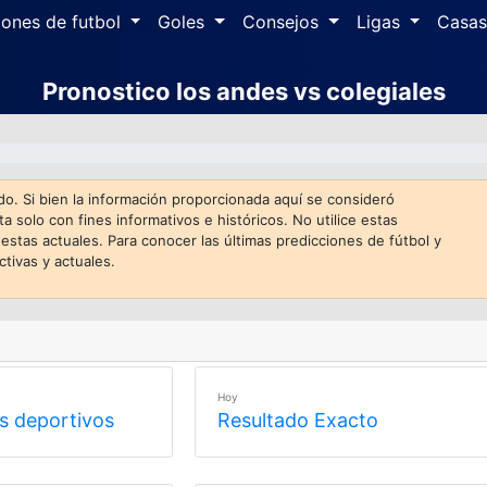
iones de futbol
Goles
Consejos
Ligas
Casas
Pronostico los andes vs colegiales
ado. Si bien la información proporcionada aquí se consideró
solo con fines informativos e históricos. No utilice estas
stas actuales. Para conocer las últimas predicciones de fútbol y
ctivas y actuales.
Hoy
s deportivos
Resultado Exacto