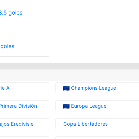
.5 goles
 goles
rie A
Champions League
rimera División
Europa League
ajos Eredivisie
Copa Libertadores