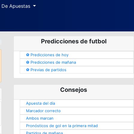
 De Apuestas
Predicciones de futbol
⚽️ Predicciones de hoy
⚽️ Predicciones de mañana
⚽️ Previas de partidos
Consejos
Apuesta del día
Marcador correcto
Ambos marcan
Pronósticos de gol en la primera mitad
Partidos de mañana