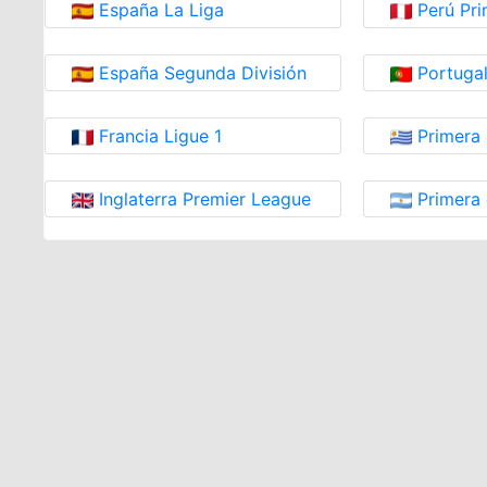
España La Liga
Perú Pri
España Segunda División
Portugal
Francia Ligue 1
Primera 
Inglaterra Premier League
Primera 