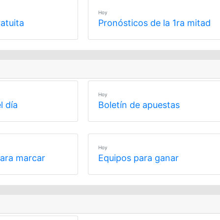
Hoy
atuita
Pronósticos de la 1ra mitad
Hoy
l día
Boletín de apuestas
Hoy
ara marcar
Equipos para ganar