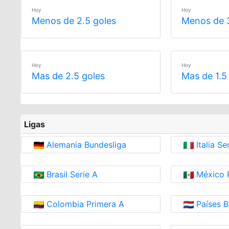
Hoy
Hoy
Menos de 2.5 goles
Menos de 3
Hoy
Hoy
Mas de 2.5 goles
Mas de 1.5
Ligas
Alemania Bundesliga
Italia Se
Brasil Serie A
México P
Colombia Primera A
Países B