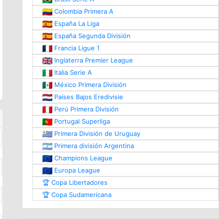
Colombia Primera A
España La Liga
España Segunda División
Francia Ligue 1
Inglaterra Premier League
Italia Serie A
México Primera División
Países Bajos Eredivisie
Perú Primera División
Portugal Superliga
Primera División de Uruguay
Primera división Argentina
Champions League
Europa League
🏆 Copa Libertadores
🏆 Copa Sudamericana