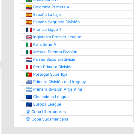
Colombia Primera A
España La Liga
España Segunda División
Francia Ligue 1
Inglaterra Premier League
Italia Serie A
México Primera División
Países Bajos Eredivisie
Perú Primera División
Portugal Superliga
Primera División de Uruguay
Primera división Argentina
Champions League
Europa League
🏆 Copa Libertadores
🏆 Copa Sudamericana