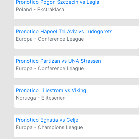
Pronotico Pogon Szczecin vs Legia
Poland - Ekstraklasa
Pronotico Hapoel Tel Aviv vs Ludogorets
Europa - Conference League
Pronotico Partizan vs UNA Strassen
Europa - Conference League
Pronotico Lillestrom vs Viking
Noruega - Eliteserien
Pronotico Egnatia vs Celje
Europa - Champions League