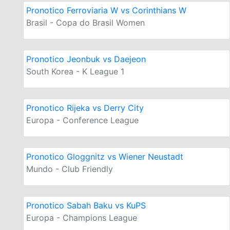
Pronotico Ferroviaria W vs Corinthians W
Brasil - Copa do Brasil Women
Pronotico Jeonbuk vs Daejeon
South Korea - K League 1
Pronotico Rijeka vs Derry City
Europa - Conference League
Pronotico Gloggnitz vs Wiener Neustadt
Mundo - Club Friendly
Pronotico Sabah Baku vs KuPS
Europa - Champions League