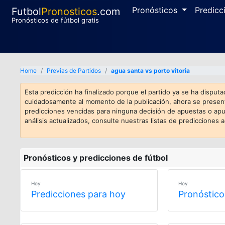
Pronósticos
Predicc
Futbol
Pronosticos
.com
Pronósticos de fútbol gratis
Home
Previas de Partidos
agua santa vs porto vitoria
Esta predicción ha finalizado porque el partido ya se ha disput
cuidadosamente al momento de la publicación, ahora se presenta 
predicciones vencidas para ninguna decisión de apuestas o apue
análisis actualizados, consulte nuestras listas de predicciones a
Pronósticos y predicciones de fútbol
Hoy
Hoy
Predicciones para hoy
Pronóstico