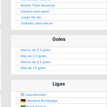
Boletín Triple Apuestas
Equipos para ganar
Juego del día
Goleador para marcar
Goles
Menos de 2.5 goles
Mas de 2.5 goles
Menos de 3.5 goles
Mas de 1.5 goles
Ligas
🏆 Copa Mundial
Alemania Bundesliga
Brasil Serie A