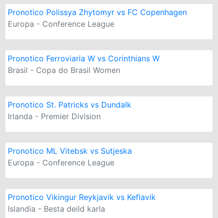
Pronotico Polissya Zhytomyr vs FC Copenhagen
Europa - Conference League
Pronotico Ferroviaria W vs Corinthians W
Brasil - Copa do Brasil Women
Pronotico St. Patricks vs Dundalk
Irlanda - Premier Division
Pronotico ML Vitebsk vs Sutjeska
Europa - Conference League
Pronotico Vikingur Reykjavik vs Keflavik
Islandia - Besta deild karla