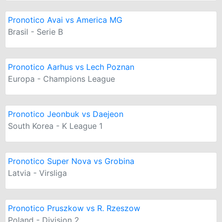
Pronotico Avai vs America MG
Brasil - Serie B
Pronotico Aarhus vs Lech Poznan
Europa - Champions League
Pronotico Jeonbuk vs Daejeon
South Korea - K League 1
Pronotico Super Nova vs Grobina
Latvia - Virsliga
Pronotico Pruszkow vs R. Rzeszow
Poland - Division 2