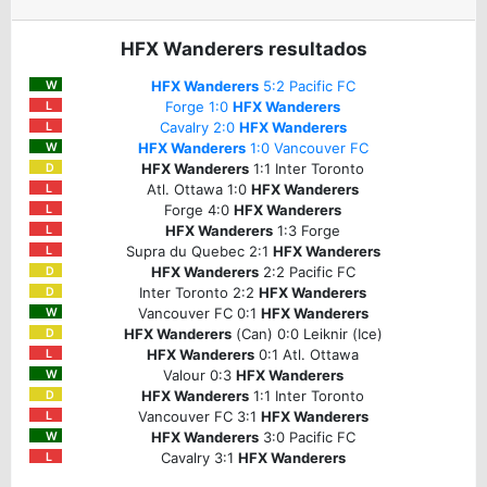
HFX Wanderers resultados
HFX Wanderers
5:2 Pacific FC
W
Forge 1:0
HFX Wanderers
L
Cavalry 2:0
HFX Wanderers
L
HFX Wanderers
1:0 Vancouver FC
W
HFX Wanderers
1:1 Inter Toronto
D
Atl. Ottawa 1:0
HFX Wanderers
L
Forge 4:0
HFX Wanderers
L
HFX Wanderers
1:3 Forge
L
Supra du Quebec 2:1
HFX Wanderers
L
HFX Wanderers
2:2 Pacific FC
D
Inter Toronto 2:2
HFX Wanderers
D
Vancouver FC 0:1
HFX Wanderers
W
HFX Wanderers
(Can) 0:0 Leiknir (Ice)
D
HFX Wanderers
0:1 Atl. Ottawa
L
Valour 0:3
HFX Wanderers
W
HFX Wanderers
1:1 Inter Toronto
D
Vancouver FC 3:1
HFX Wanderers
L
HFX Wanderers
3:0 Pacific FC
W
Cavalry 3:1
HFX Wanderers
L