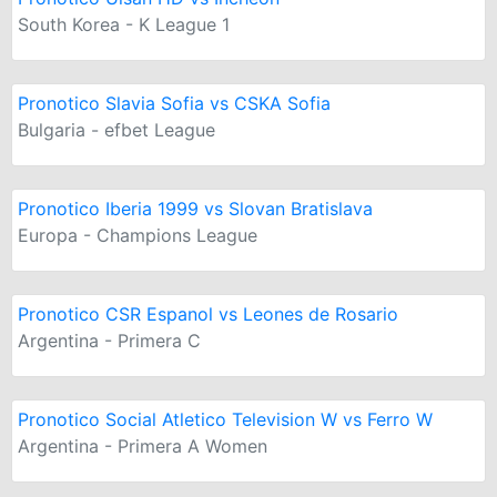
South Korea - K League 1
Pronotico Slavia Sofia vs CSKA Sofia
Bulgaria - efbet League
Pronotico Iberia 1999 vs Slovan Bratislava
Europa - Champions League
Pronotico CSR Espanol vs Leones de Rosario
Argentina - Primera C
Pronotico Social Atletico Television W vs Ferro W
Argentina - Primera A Women