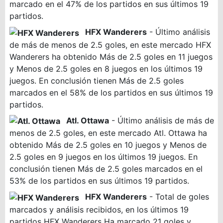
marcado en el 47% de los partidos en sus últimos 19
partidos.
HFX Wanderers
- Último análisis
de más de menos de 2.5 goles, en este mercado HFX
Wanderers ha obtenido Más de 2.5 goles en 11 juegos
y Menos de 2.5 goles en 8 juegos en los últimos 19
juegos. En conclusión tienen Más de 2.5 goles
marcados en el 58% de los partidos en sus últimos 19
partidos.
Atl. Ottawa
- Último análisis de más de
menos de 2.5 goles, en este mercado Atl. Ottawa ha
obtenido Más de 2.5 goles en 10 juegos y Menos de
2.5 goles en 9 juegos en los últimos 19 juegos. En
conclusión tienen Más de 2.5 goles marcados en el
53% de los partidos en sus últimos 19 partidos.
HFX Wanderers
- Total de goles
marcados y análisis recibidos, en los últimos 19
partidos HFX Wanderers Ha marcado 21 goles y