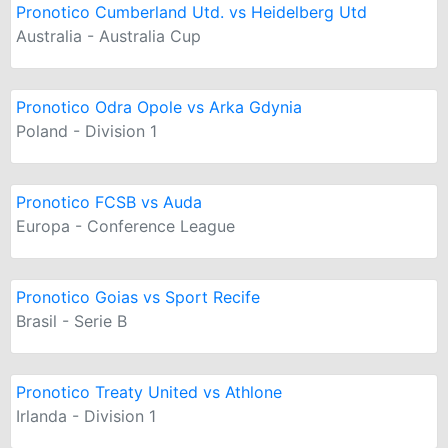
Pronotico Cumberland Utd. vs Heidelberg Utd
Australia - Australia Cup
Pronotico Odra Opole vs Arka Gdynia
Poland - Division 1
Pronotico FCSB vs Auda
Europa - Conference League
Pronotico Goias vs Sport Recife
Brasil - Serie B
Pronotico Treaty United vs Athlone
Irlanda - Division 1