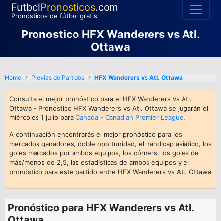
Futbol
Pronosticos
.com
Pronósticos de fútbol gratis
Pronostico HFX Wanderers vs Atl.
Ottawa
Home
Previas de Partidos
HFX Wanderers vs Atl. Ottawa
Consulta el mejor pronóstico para el HFX Wanderers vs Atl.
Ottawa - Pronostico HFX Wanderers vs Atl. Ottawa se jugarán el
miércoles 1 julio para
Canada - Canadian Premier League
.
A continuación encontrarás el mejor pronóstico para los
mercados ganadores, doble oportunidad, el hándicap asiático, los
goles marcados por ambos equipos, los córners, los goles de
más/menos de 2,5, las estadísticas de ambos equipos y el
pronóstico para este partido entre HFX Wanderers vs Atl. Ottawa
Pronóstico para HFX Wanderers vs Atl.
Ottawa