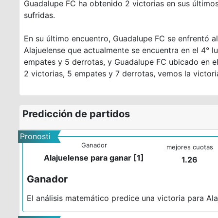
Guadalupe FC ha obtenido 2 victorias en sus último
sufridas.
En su último encuentro, Guadalupe FC se enfrentó al 
Alajuelense que actualmente se encuentra en el 4° lu
empates y 5 derrotas, y Guadalupe FC ubicado en el 
2 victorias, 5 empates y 7 derrotas, vemos la victori
Predicción de partidos
Pronosti
Ganador
co 1
mejores cuotas
Alajuelense para ganar [1]
1.26
Ganador
El análisis matemático predice una victoria para A