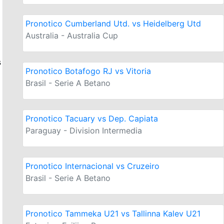
Pronotico Cumberland Utd. vs Heidelberg Utd
Australia - Australia Cup
s
Pronotico Botafogo RJ vs Vitoria
Brasil - Serie A Betano
Pronotico Tacuary vs Dep. Capiata
Paraguay - Division Intermedia
Pronotico Internacional vs Cruzeiro
Brasil - Serie A Betano
Pronotico Tammeka U21 vs Tallinna Kalev U21