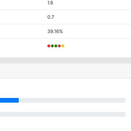
1.6
0.7
39.16%