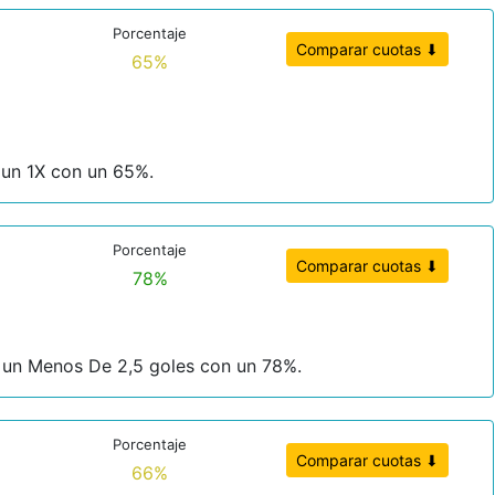
Porcentaje
Comparar cuotas ⬇
65%
un 1X con un 65%.
Porcentaje
Comparar cuotas ⬇
78%
un Menos De 2,5 goles con un 78%.
Porcentaje
Comparar cuotas ⬇
66%