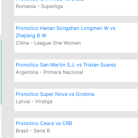
Romania - Superliga
Pronotico Henan Songshan Longmen W vs
Zhejiang B W
China - League One Women
Pronotico San Martin S.J. vs Tristan Suarez
Argentina - Primera Nacional
Pronotico Super Nova vs Grobina
Latvia - Virsliga
Pronotico Ceara vs CRB
Brasil - Serie B