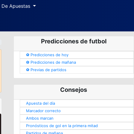
 De Apuestas
Predicciones de futbol
⚽️ Predicciones de hoy
⚽️ Predicciones de mañana
⚽️ Previas de partidos
Consejos
Apuesta del día
Marcador correcto
Ambos marcan
Pronósticos de gol en la primera mitad
Partidos de mañana