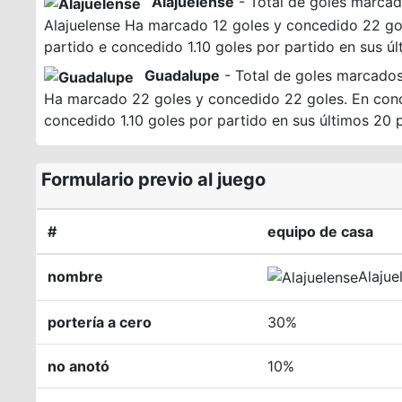
Alajuelense
- Total de goles marcado
Alajuelense Ha marcado 12 goles y concedido 22 gol
partido e concedido 1.10 goles por partido en sus úl
Guadalupe
- Total de goles marcados 
Ha marcado 22 goles y concedido 22 goles. En concl
concedido 1.10 goles por partido en sus últimos 20 p
Formulario previo al juego
#
equipo de casa
nombre
Alajue
portería a cero
30%
no anotó
10%