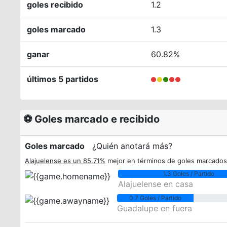
goles recibido
1.2
goles marcado
1.3
ganar
60.82%
últimos 5 partidos
⚽ Goles marcado e recibido
Goles marcado
¿Quién anotará más?
Alajuelense es un 85.71%
mejor en términos de goles marcados
1.3 Goles / Partido
Alajuelense en casa
0.7 Goles / Partido
Guadalupe en fuera