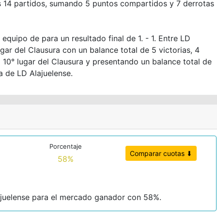
s 14 partidos, sumando 5 puntos compartidos y 7 derrotas
equipo de para un resultado final de 1. - 1. Entre LD
gar del Clausura con un balance total de 5 victorias, 4
10° lugar del Clausura y presentando un balance total de
a de LD Alajuelense.
Porcentaje
Comparar cuotas ⬇
58%
lajuelense para el mercado ganador con 58%.