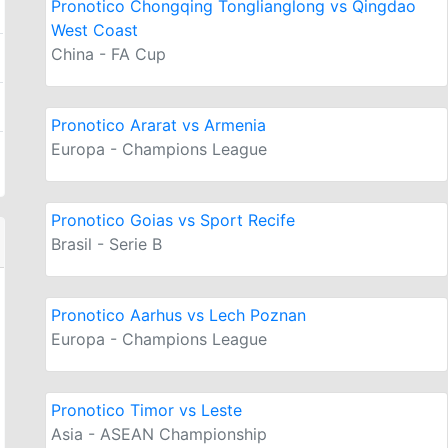
Pronotico Chongqing Tonglianglong vs Qingdao
West Coast
China - FA Cup
Pronotico Ararat vs Armenia
Europa - Champions League
Pronotico Goias vs Sport Recife
Brasil - Serie B
Pronotico Aarhus vs Lech Poznan
Europa - Champions League
Pronotico Timor vs Leste
Asia - ASEAN Championship