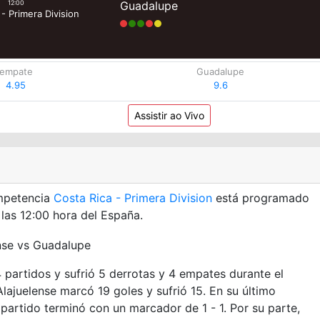
Guadalupe
12:00
 - Primera Division
empate
Guadalupe
4.95
9.6
Assistir ao Vivo
ompetencia
Costa Rica - Primera Division
está programado
 las 12:00 hora del España.
 partidos y sufrió 5 derrotas y 4 empates durante el
lajuelense marcó 19 goles y sufrió 15. En su último
 partido terminó con un marcador de 1 - 1. Por su parte,