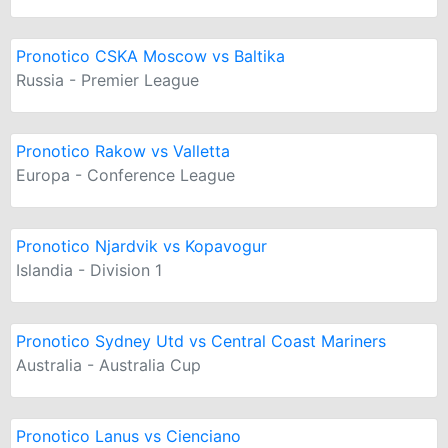
Pronotico CSKA Moscow vs Baltika
Russia - Premier League
Pronotico Rakow vs Valletta
Europa - Conference League
Pronotico Njardvik vs Kopavogur
Islandia - Division 1
Pronotico Sydney Utd vs Central Coast Mariners
Australia - Australia Cup
Pronotico Lanus vs Cienciano