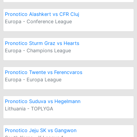
Pronotico Alashkert vs CFR Cluj
Europa - Conference League
Pronotico Sturm Graz vs Hearts
Europa - Champions League
Pronotico Twente vs Ferencvaros
Europa - Europa League
Pronotico Suduva vs Hegelmann
Lithuania - TOPLYGA
Pronotico Jeju SK vs Gangwon