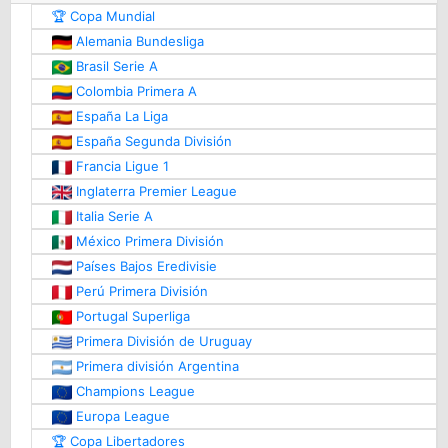
🏆 Copa Mundial
Alemania Bundesliga
Brasil Serie A
Colombia Primera A
España La Liga
España Segunda División
Francia Ligue 1
Inglaterra Premier League
Italia Serie A
México Primera División
Países Bajos Eredivisie
Perú Primera División
Portugal Superliga
Primera División de Uruguay
Primera división Argentina
Champions League
Europa League
🏆 Copa Libertadores