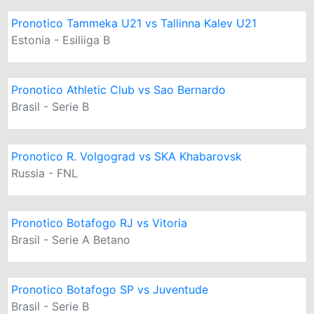
Pronotico Tammeka U21 vs Tallinna Kalev U21
Estonia - Esiliiga B
Pronotico Athletic Club vs Sao Bernardo
Brasil - Serie B
Pronotico R. Volgograd vs SKA Khabarovsk
Russia - FNL
Pronotico Botafogo RJ vs Vitoria
Brasil - Serie A Betano
Pronotico Botafogo SP vs Juventude
Brasil - Serie B