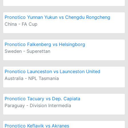
Pronotico Yunnan Yukun vs Chengdu Rongcheng
China - FA Cup
Pronotico Falkenberg vs Helsingborg
Sweden - Superettan
Pronotico Launceston vs Launceston United
Australia - NPL Tasmania
Pronotico Tacuary vs Dep. Capiata
Paraguay - Division Intermedia
Pronotico Keflavik vs Akranes