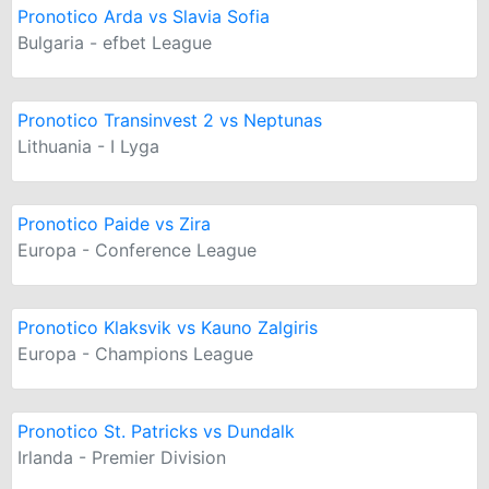
Pronotico Arda vs Slavia Sofia
Bulgaria - efbet League
Pronotico Transinvest 2 vs Neptunas
Lithuania - I Lyga
Pronotico Paide vs Zira
Europa - Conference League
Pronotico Klaksvik vs Kauno Zalgiris
Europa - Champions League
Pronotico St. Patricks vs Dundalk
Irlanda - Premier Division