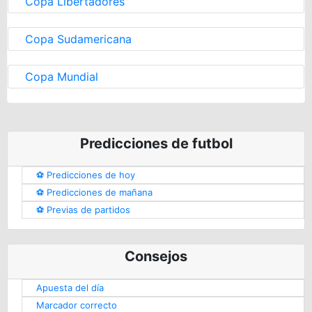
Copa Libertadores
Copa Sudamericana
Copa Mundial
Predicciones de futbol
⚽️ Predicciones de hoy
⚽️ Predicciones de mañana
⚽️ Previas de partidos
Consejos
Apuesta del día
Marcador correcto