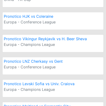
Pronotico HJK vs Coleraine
Europa - Conference League
Pronotico Vikingur Reykjavik vs H. Beer Sheva
Europa - Champions League
Pronotico LNZ Cherkasy vs Gent
Europa - Conference League
Pronotico Levski Sofia vs Univ. Craiova
Europa - Champions League