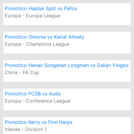
Pronotico Hajduk Split vs Pafos
Europa - Europa League
Pronotico Omonia vs Kairat Almaty
Europa - Champions League
Pronotico Henan Songshan Longmen vs Dalian Yingbo
China - FA Cup
Pronotico FCSB vs Auda
Europa - Conference League
Pronotico Kerry vs Finn Harps
Irlanda - Division 1