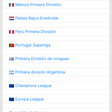
México Primera División
Países Bajos Eredivisie
Perú Primera División
Portugal Superliga
Primera División de Uruguay
Primera división Argentina
Champions League
Europa League