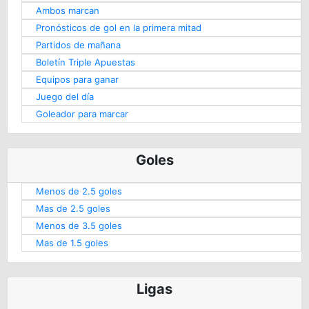
Ambos marcan
Pronósticos de gol en la primera mitad
Partidos de mañana
Boletín Triple Apuestas
Equipos para ganar
Juego del día
Goleador para marcar
Goles
Menos de 2.5 goles
Mas de 2.5 goles
Menos de 3.5 goles
Mas de 1.5 goles
Ligas