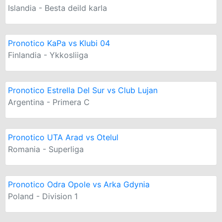
Islandia - Besta deild karla
Pronotico KaPa vs Klubi 04
Finlandia - Ykkosliiga
Pronotico Estrella Del Sur vs Club Lujan
Argentina - Primera C
Pronotico UTA Arad vs Otelul
Romania - Superliga
Pronotico Odra Opole vs Arka Gdynia
Poland - Division 1