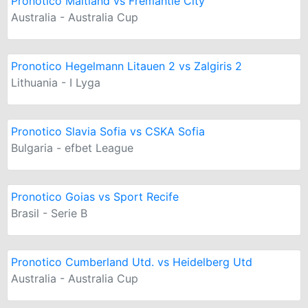
Pronotico Maitland vs Fremantle City
Australia - Australia Cup
Pronotico Hegelmann Litauen 2 vs Zalgiris 2
Lithuania - I Lyga
Pronotico Slavia Sofia vs CSKA Sofia
Bulgaria - efbet League
Pronotico Goias vs Sport Recife
Brasil - Serie B
Pronotico Cumberland Utd. vs Heidelberg Utd
Australia - Australia Cup