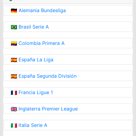
Alemania Bundesliga
Brasil Serie A
Colombia Primera A
España La Liga
España Segunda División
Francia Ligue 1
Inglaterra Premier League
Italia Serie A