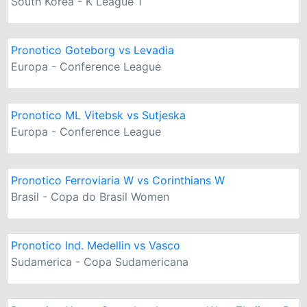
South Korea - K League 1
Pronotico Goteborg vs Levadia
Europa - Conference League
Pronotico ML Vitebsk vs Sutjeska
Europa - Conference League
Pronotico Ferroviaria W vs Corinthians W
Brasil - Copa do Brasil Women
Pronotico Ind. Medellin vs Vasco
Sudamerica - Copa Sudamericana