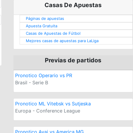
Casas De Apuestas
Páginas de apuestas
Apuesta Gratuita
Casas de Apuestas de Fútbol
Mejores casas de apuestas para LaLiga
Previas de partidos
Pronotico Operario vs PR
Brasil - Serie B
Pronotico ML Vitebsk vs Sutjeska
Europa - Conference League
Pronotico Avai vs America MG