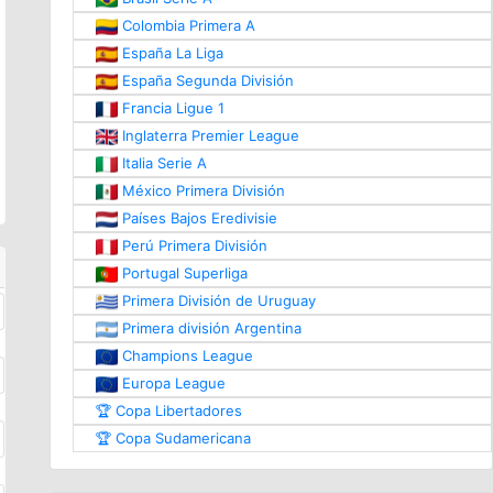
Colombia Primera A
España La Liga
España Segunda División
Francia Ligue 1
Inglaterra Premier League
Italia Serie A
México Primera División
Países Bajos Eredivisie
Perú Primera División
Portugal Superliga
Primera División de Uruguay
Primera división Argentina
Champions League
Europa League
🏆 Copa Libertadores
🏆 Copa Sudamericana