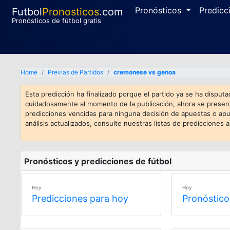
Pronósticos
Predicc
Futbol
Pronosticos
.com
Pronósticos de fútbol gratis
Home
Previas de Partidos
cremonese vs genoa
Esta predicción ha finalizado porque el partido ya se ha disput
cuidadosamente al momento de la publicación, ahora se presenta 
predicciones vencidas para ninguna decisión de apuestas o apue
análisis actualizados, consulte nuestras listas de predicciones a
Pronósticos y predicciones de fútbol
Hoy
Hoy
Predicciones para hoy
Pronóstico