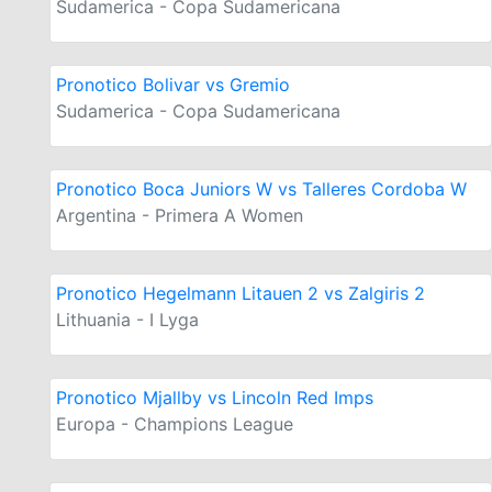
Sudamerica - Copa Sudamericana
Pronotico Bolivar vs Gremio
Sudamerica - Copa Sudamericana
Pronotico Boca Juniors W vs Talleres Cordoba W
Argentina - Primera A Women
Pronotico Hegelmann Litauen 2 vs Zalgiris 2
Lithuania - I Lyga
Pronotico Mjallby vs Lincoln Red Imps
Europa - Champions League