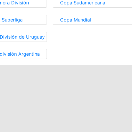
mera División
Copa Sudamericana
 Superliga
Copa Mundial
División de Uruguay
división Argentina