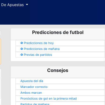
 De Apuestas
Predicciones de futbol
⚽️ Predicciones de hoy
⚽️ Predicciones de mañana
⚽️ Previas de partidos
Consejos
Apuesta del día
Marcador correcto
Ambos marcan
Pronósticos de gol en la primera mitad
Partidos de mañana