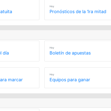
Hoy
atuita
Pronósticos de la 1ra mitad
Hoy
l día
Boletín de apuestas
Hoy
ara marcar
Equipos para ganar