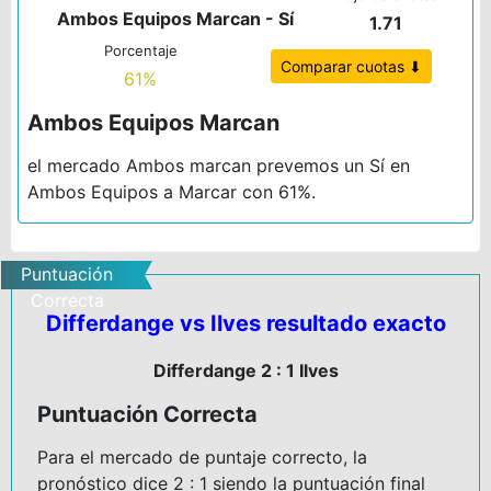
Ambos Equipos Marcan - Sí
1.71
Porcentaje
Comparar cuotas ⬇
61%
Ambos Equipos Marcan
el mercado Ambos marcan prevemos un Sí en
Ambos Equipos a Marcar con 61%.
Puntuación
Correcta
Differdange vs Ilves resultado exacto
Differdange 2 : 1 Ilves
Puntuación Correcta
Para el mercado de puntaje correcto, la
pronóstico dice 2 : 1 siendo la puntuación final