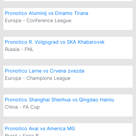
Pronotico Aluminij vs Dinamo Tirana
Europa - Conference League
Pronotico R. Volgograd vs SKA Khabarovsk
Russia - FNL
Pronotico Larne vs Crvena zvezda
Europa - Champions League
Pronotico Shanghai Shenhua vs Qingdao Hainiu
China - FA Cup
Pronotico Avai vs America MG
Brasil - Serie B