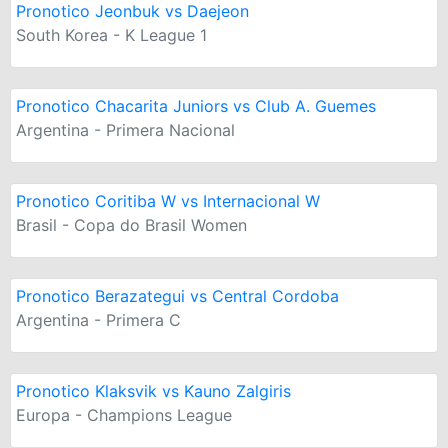
Pronotico Jeonbuk vs Daejeon
South Korea - K League 1
Pronotico Chacarita Juniors vs Club A. Guemes
Argentina - Primera Nacional
Pronotico Coritiba W vs Internacional W
Brasil - Copa do Brasil Women
Pronotico Berazategui vs Central Cordoba
Argentina - Primera C
Pronotico Klaksvik vs Kauno Zalgiris
Europa - Champions League