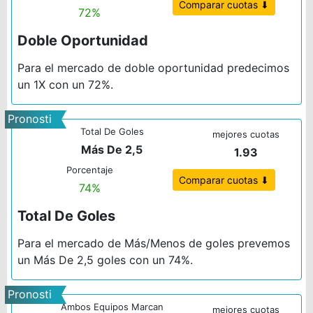
Comparar cuotas ⬇
72%
Doble Oportunidad
Para el mercado de doble oportunidad predecimos
un 1X con un 72%.
Pronosti
Total De Goles
co 3
mejores cuotas
Más De 2,5
1.93
Porcentaje
Comparar cuotas ⬇
74%
Total De Goles
Para el mercado de Más/Menos de goles prevemos
un Más De 2,5 goles con un 74%.
Pronosti
Ambos Equipos Marcan
co 4
mejores cuotas