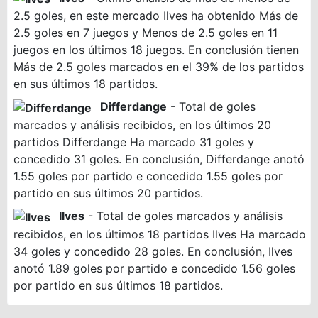
2.5 goles, en este mercado Ilves ha obtenido Más de
2.5 goles en 7 juegos y Menos de 2.5 goles en 11
juegos en los últimos 18 juegos. En conclusión tienen
Más de 2.5 goles marcados en el 39% de los partidos
en sus últimos 18 partidos.
Differdange
- Total de goles
marcados y análisis recibidos, en los últimos 20
partidos Differdange Ha marcado 31 goles y
concedido 31 goles. En conclusión, Differdange anotó
1.55 goles por partido e concedido 1.55 goles por
partido en sus últimos 20 partidos.
Ilves
- Total de goles marcados y análisis
recibidos, en los últimos 18 partidos Ilves Ha marcado
34 goles y concedido 28 goles. En conclusión, Ilves
anotó 1.89 goles por partido e concedido 1.56 goles
por partido en sus últimos 18 partidos.