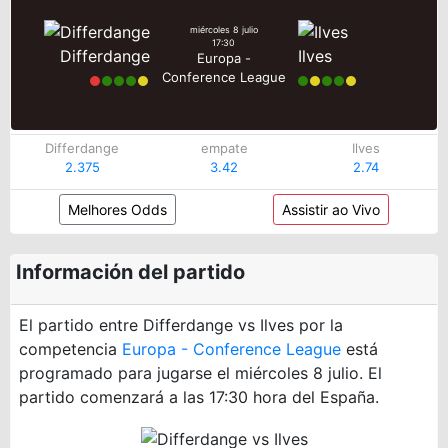
miércoles 8 julio
17:30
Differdange
Ilves
Europa -
Conference League
Differdange
empate
Ilves
2.375
3.42
2.74
Melhores Odds
Assistir ao Vivo
Información del partido
El partido entre Differdange vs Ilves por la
competencia
Europa - Conference League
está
programado para jugarse el miércoles 8 julio. El
partido comenzará a las 17:30 hora del España.