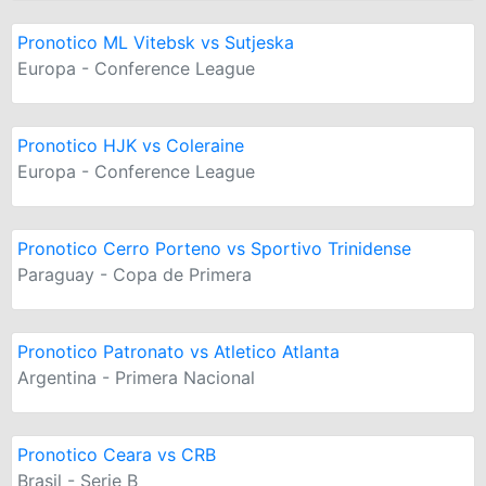
Pronotico ML Vitebsk vs Sutjeska
Europa - Conference League
Pronotico HJK vs Coleraine
Europa - Conference League
Pronotico Cerro Porteno vs Sportivo Trinidense
Paraguay - Copa de Primera
Pronotico Patronato vs Atletico Atlanta
Argentina - Primera Nacional
Pronotico Ceara vs CRB
Brasil - Serie B