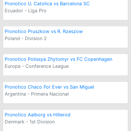
Pronotico U. Catolica vs Barcelona SC
Ecuador - Liga Pro
Pronotico Pruszkow vs R. Rzeszow
Poland - Division 2
Pronotico Polissya Zhytomyr vs FC Copenhagen
Europa - Conference League
Pronotico Chaco For Ever vs San Miguel
Argentina - Primera Nacional
Pronotico Aalborg vs Hillerod
Denmark - 1st Division