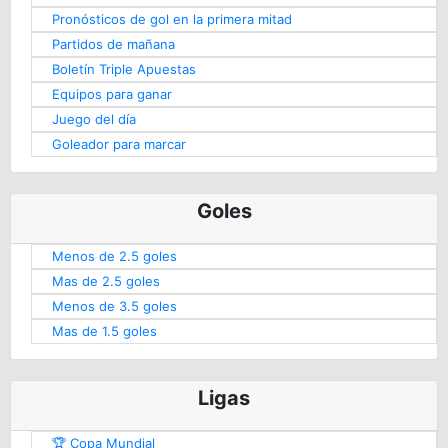
Pronósticos de gol en la primera mitad
Partidos de mañana
Boletín Triple Apuestas
Equipos para ganar
Juego del día
Goleador para marcar
Goles
Menos de 2.5 goles
Mas de 2.5 goles
Menos de 3.5 goles
Mas de 1.5 goles
Ligas
🏆 Copa Mundial