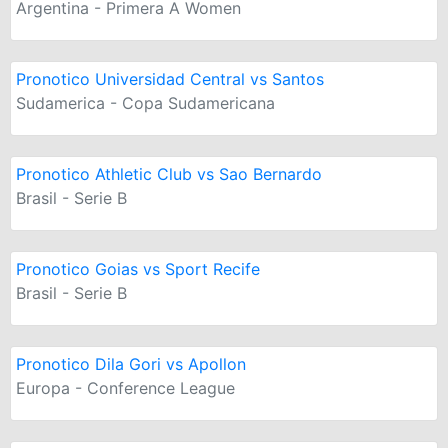
Argentina - Primera A Women
Pronotico Universidad Central vs Santos
Sudamerica - Copa Sudamericana
Pronotico Athletic Club vs Sao Bernardo
Brasil - Serie B
Pronotico Goias vs Sport Recife
Brasil - Serie B
Pronotico Dila Gori vs Apollon
Europa - Conference League