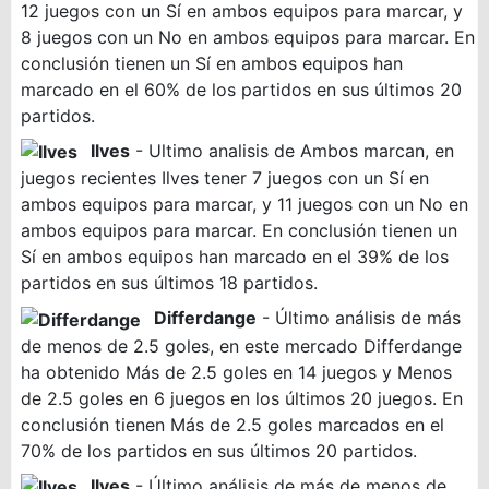
12 juegos con un Sí en ambos equipos para marcar, y
8 juegos con un No en ambos equipos para marcar. En
conclusión tienen un Sí en ambos equipos han
marcado en el 60% de los partidos en sus últimos 20
partidos.
Ilves
- Ultimo analisis de Ambos marcan, en
juegos recientes Ilves tener 7 juegos con un Sí en
ambos equipos para marcar, y 11 juegos con un No en
ambos equipos para marcar. En conclusión tienen un
Sí en ambos equipos han marcado en el 39% de los
partidos en sus últimos 18 partidos.
Differdange
- Último análisis de más
de menos de 2.5 goles, en este mercado Differdange
ha obtenido Más de 2.5 goles en 14 juegos y Menos
de 2.5 goles en 6 juegos en los últimos 20 juegos. En
conclusión tienen Más de 2.5 goles marcados en el
70% de los partidos en sus últimos 20 partidos.
Ilves
- Último análisis de más de menos de