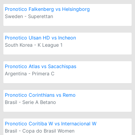
Pronotico Falkenberg vs Helsingborg
Sweden - Superettan
Pronotico Ulsan HD vs Incheon
South Korea - K League 1
Pronotico Atlas vs Sacachispas
Argentina - Primera C
Pronotico Corinthians vs Remo
Brasil - Serie A Betano
Pronotico Coritiba W vs Internacional W
Brasil - Copa do Brasil Women