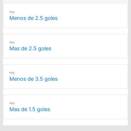
Hoy
Menos de 2.5 goles
Hoy
Mas de 2.5 goles
Hoy
Menos de 3.5 goles
Hoy
Mas de 1.5 goles