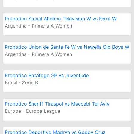
Pronotico Social Atletico Television W vs Ferro W
Argentina - Primera A Women
Pronotico Union de Santa Fe W vs Newells Old Boys W
Argentina - Primera A Women
Pronotico Botafogo SP vs Juventude
Brasil - Serie B
Pronotico Sheriff Tiraspol vs Maccabi Tel Aviv
Europa - Europa League
Pronotico Deportivo Madryn vs Godoy Cruz