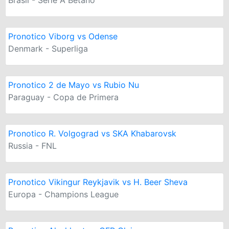
Brasil - Serie A Betano
Pronotico Viborg vs Odense
Denmark - Superliga
Pronotico 2 de Mayo vs Rubio Nu
Paraguay - Copa de Primera
Pronotico R. Volgograd vs SKA Khabarovsk
Russia - FNL
Pronotico Vikingur Reykjavik vs H. Beer Sheva
Europa - Champions League