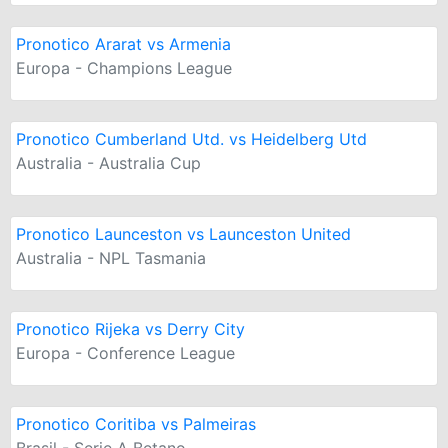
Pronotico Ararat vs Armenia
Europa - Champions League
Pronotico Cumberland Utd. vs Heidelberg Utd
Australia - Australia Cup
Pronotico Launceston vs Launceston United
Australia - NPL Tasmania
Pronotico Rijeka vs Derry City
Europa - Conference League
Pronotico Coritiba vs Palmeiras