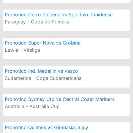
Pronotico Cerro Porteno vs Sportivo Trinidense
Paraguay - Copa de Primera
Pronotico Super Nova vs Grobina
Latvia - Virsliga
Pronotico Ind. Medellin vs Vasco
Sudamerica - Copa Sudamericana
Pronotico Sydney Utd vs Central Coast Mariners
Australia - Australia Cup
Pronotico Quilmes vs Gimnasia Jujuy