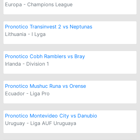
Europa - Champions League
Pronotico Transinvest 2 vs Neptunas
Lithuania - I Lyga
Pronotico Cobh Ramblers vs Bray
Irlanda - Division 1
Pronotico Mushuc Runa vs Orense
Ecuador - Liga Pro
Pronotico Montevideo City vs Danubio
Uruguay - Liga AUF Uruguaya