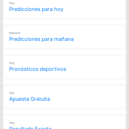
Hoy
Predicciones para hoy
Mañana
Predicciones para mañana
Hoy
Pronósticos deportivos
Hoy
Apuesta Gratuita
Hoy
Resultado Exacto