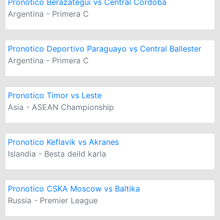
Pronotico Berazategui vs Central Cordoba
Argentina - Primera C
Pronotico Deportivo Paraguayo vs Central Ballester
Argentina - Primera C
Pronotico Timor vs Leste
Asia - ASEAN Championship
Pronotico Keflavik vs Akranes
Islandia - Besta deild karla
Pronotico CSKA Moscow vs Baltika
Russia - Premier League