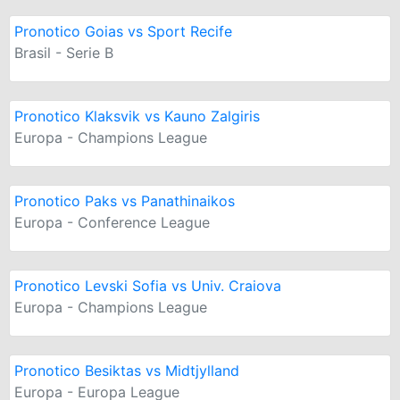
Pronotico Goias vs Sport Recife
Brasil - Serie B
Pronotico Klaksvik vs Kauno Zalgiris
Europa - Champions League
Pronotico Paks vs Panathinaikos
Europa - Conference League
Pronotico Levski Sofia vs Univ. Craiova
Europa - Champions League
Pronotico Besiktas vs Midtjylland
Europa - Europa League