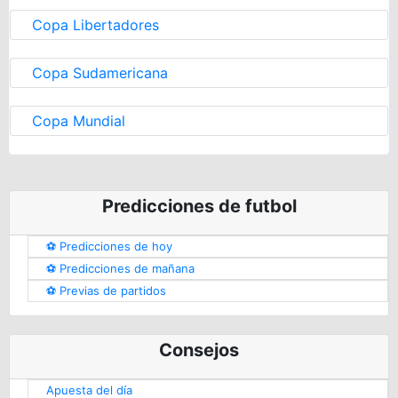
Copa Libertadores
Copa Sudamericana
Copa Mundial
Predicciones de futbol
⚽️ Predicciones de hoy
⚽️ Predicciones de mañana
⚽️ Previas de partidos
Consejos
Apuesta del día