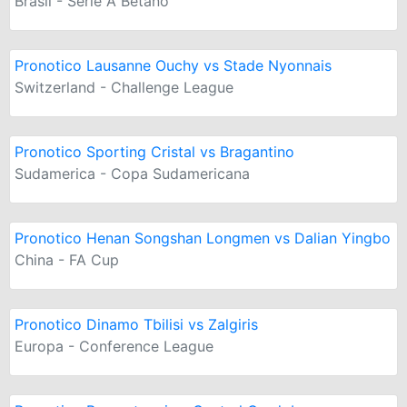
Brasil - Serie A Betano
Pronotico Lausanne Ouchy vs Stade Nyonnais
Switzerland - Challenge League
Pronotico Sporting Cristal vs Bragantino
Sudamerica - Copa Sudamericana
Pronotico Henan Songshan Longmen vs Dalian Yingbo
China - FA Cup
Pronotico Dinamo Tbilisi vs Zalgiris
Europa - Conference League