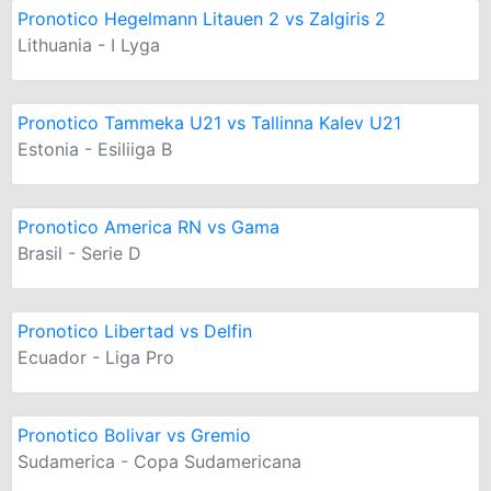
Pronotico Hegelmann Litauen 2 vs Zalgiris 2
Lithuania - I Lyga
Pronotico Tammeka U21 vs Tallinna Kalev U21
Estonia - Esiliiga B
Pronotico America RN vs Gama
Brasil - Serie D
Pronotico Libertad vs Delfin
Ecuador - Liga Pro
Pronotico Bolivar vs Gremio
Sudamerica - Copa Sudamericana