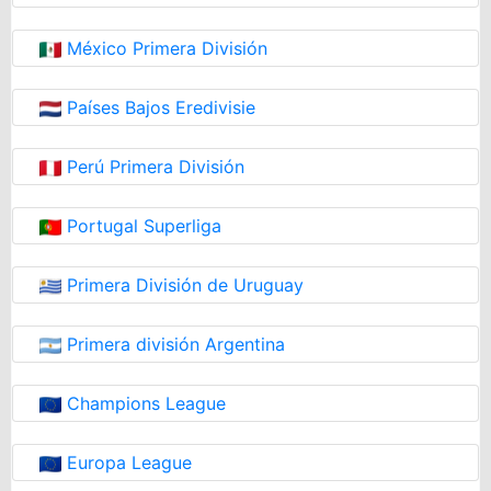
México Primera División
Países Bajos Eredivisie
Perú Primera División
Portugal Superliga
Primera División de Uruguay
Primera división Argentina
Champions League
Europa League