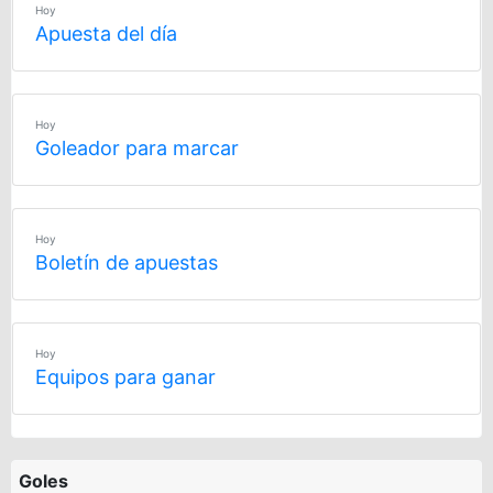
Hoy
Apuesta del día
Hoy
Goleador para marcar
Hoy
Boletín de apuestas
Hoy
Equipos para ganar
Goles