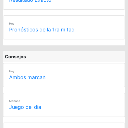
Hoy
Pronósticos de la 1ra mitad
Consejos
Hoy
Ambos marcan
Mañana
Juego del día