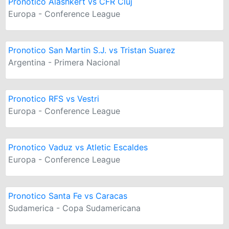
Pronotico Alashkert vs CFR Cluj
Europa - Conference League
Pronotico San Martin S.J. vs Tristan Suarez
Argentina - Primera Nacional
Pronotico RFS vs Vestri
Europa - Conference League
Pronotico Vaduz vs Atletic Escaldes
Europa - Conference League
Pronotico Santa Fe vs Caracas
Sudamerica - Copa Sudamericana