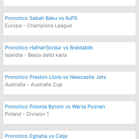
Pronotico Sabah Baku vs KuPS
Europa - Champions League
Pronotico Hafnarfjordur vs Breidablik
Islandia - Besta deild karla
Pronotico Preston Lions vs Newcastle Jets
Australia - Australia Cup
Pronotico Polonia Bytom vs Warta Poznan
Poland - Division 1
Pronotico Egnatia vs Celje