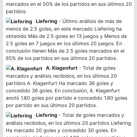
marcados en el 50% de los partidos en sus últimos 20
partidos.
Liefering
- Último análisis de más de
menos de 2.5 goles, en este mercado Liefering ha
obtenido Más de 2.5 goles en 13 juegos y Menos de
2.5 goles en 7 juegos en los últimos 20 juegos. En
conclusión tienen Más de 2.5 goles marcados en el
65% de los partidos en sus últimos 20 partidos.
A. Klagenfurt
- Total de goles
marcados y análisis recibidos, en los últimos 20
partidos A. Klagenfurt Ha marcado 36 goles y
concedido 36 goles. En conclusión, A. Klagenfurt
anotó 1.80 goles por partido e concedido 1.80 goles
por partido en sus últimos 20 partidos.
Liefering
- Total de goles marcados y
análisis recibidos, en los últimos 20 partidos Liefering
Ha marcado 20 goles y concedido 30 goles. En