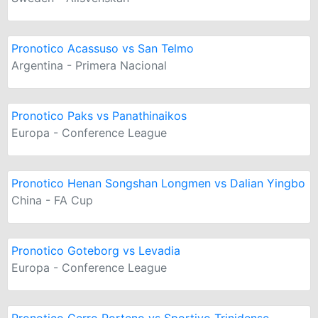
Pronotico Acassuso vs San Telmo
Argentina - Primera Nacional
Pronotico Paks vs Panathinaikos
Europa - Conference League
Pronotico Henan Songshan Longmen vs Dalian Yingbo
China - FA Cup
Pronotico Goteborg vs Levadia
Europa - Conference League
Pronotico Cerro Porteno vs Sportivo Trinidense