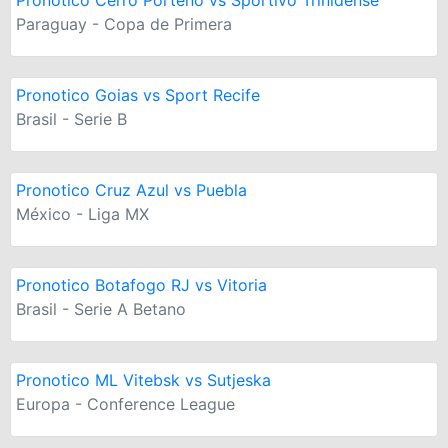
Paraguay - Copa de Primera
Pronotico Goias vs Sport Recife
Brasil - Serie B
Pronotico Cruz Azul vs Puebla
México - Liga MX
Pronotico Botafogo RJ vs Vitoria
Brasil - Serie A Betano
Pronotico ML Vitebsk vs Sutjeska
Europa - Conference League