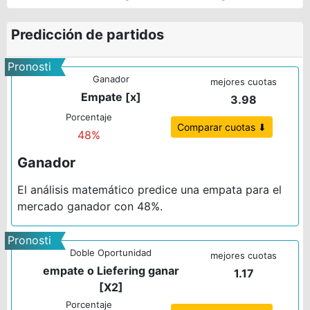
Predicción de partidos
Pronosti
Ganador
co 1
mejores cuotas
Empate [x]
3.98
Porcentaje
Comparar cuotas ⬇
48%
Ganador
El análisis matemático predice una empata para el
mercado ganador con 48%.
Pronosti
Doble Oportunidad
co 2
mejores cuotas
empate o Liefering ganar
1.17
[X2]
Porcentaje