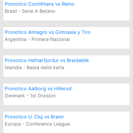
Pronotico Corinthians vs Remo
Brasil - Serie A Betano
Pronotico Almagro vs Gimnasia y Tiro
Argentina - Primera Nacional
Pronotico Hafnarfjordur vs Breidablik
Islandia - Besta deild karla
Pronotico Aalborg vs Hillerod
Denmark - 1st Division
Pronotico U. Cluj vs Brann
Europa - Conference League