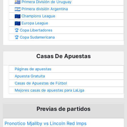
Primera División de Uruguay
Primera división Argentina
Champions League
Europa League
🏆 Copa Libertadores
🏆 Copa Sudamericana
Casas De Apuestas
Páginas de apuestas
Apuesta Gratuita
Casas de Apuestas de Fútbol
Mejores casas de apuestas para LaLiga
Previas de partidos
Pronotico Mjallby vs Lincoln Red Imps