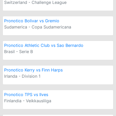
Switzerland - Challenge League
Pronotico Bolivar vs Gremio
Sudamerica - Copa Sudamericana
Pronotico Athletic Club vs Sao Bernardo
Brasil - Serie B
Pronotico Kerry vs Finn Harps
Irlanda - Division 1
Pronotico TPS vs Ilves
Finlandia - Veikkausliiga