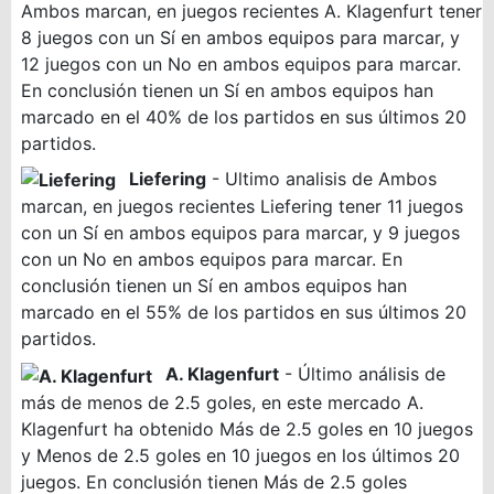
Ambos marcan, en juegos recientes A. Klagenfurt tener
8 juegos con un Sí en ambos equipos para marcar, y
12 juegos con un No en ambos equipos para marcar.
En conclusión tienen un Sí en ambos equipos han
marcado en el 40% de los partidos en sus últimos 20
partidos.
Liefering
- Ultimo analisis de Ambos
marcan, en juegos recientes Liefering tener 11 juegos
con un Sí en ambos equipos para marcar, y 9 juegos
con un No en ambos equipos para marcar. En
conclusión tienen un Sí en ambos equipos han
marcado en el 55% de los partidos en sus últimos 20
partidos.
A. Klagenfurt
- Último análisis de
más de menos de 2.5 goles, en este mercado A.
Klagenfurt ha obtenido Más de 2.5 goles en 10 juegos
y Menos de 2.5 goles en 10 juegos en los últimos 20
juegos. En conclusión tienen Más de 2.5 goles