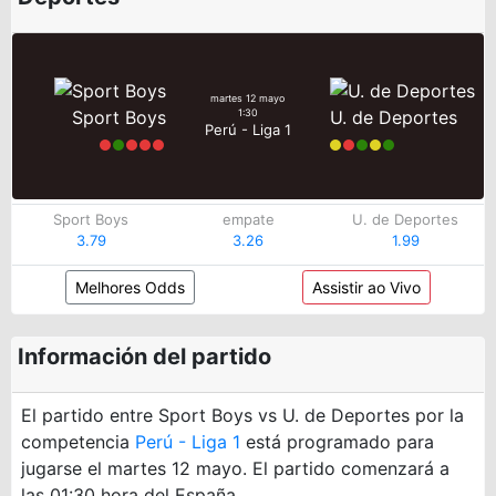
martes 12 mayo
Sport Boys
U. de Deportes
1:30
Perú - Liga 1
Sport Boys
empate
U. de Deportes
3.79
3.26
1.99
Melhores Odds
Assistir ao Vivo
Información del partido
El partido entre Sport Boys vs U. de Deportes por la
competencia
Perú - Liga 1
está programado para
jugarse el martes 12 mayo. El partido comenzará a
las 01:30 hora del España.