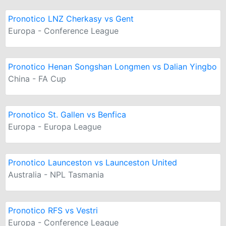
Pronotico LNZ Cherkasy vs Gent
Europa - Conference League
Pronotico Henan Songshan Longmen vs Dalian Yingbo
China - FA Cup
Pronotico St. Gallen vs Benfica
Europa - Europa League
Pronotico Launceston vs Launceston United
Australia - NPL Tasmania
Pronotico RFS vs Vestri
Europa - Conference League