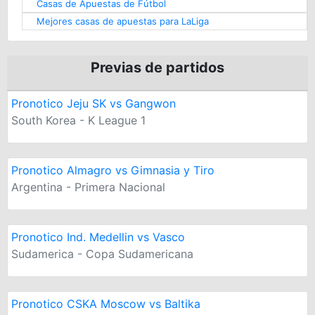
Casas de Apuestas de Fútbol
Mejores casas de apuestas para LaLiga
Previas de partidos
Pronotico Jeju SK vs Gangwon
South Korea - K League 1
Pronotico Almagro vs Gimnasia y Tiro
Argentina - Primera Nacional
Pronotico Ind. Medellin vs Vasco
Sudamerica - Copa Sudamericana
Pronotico CSKA Moscow vs Baltika