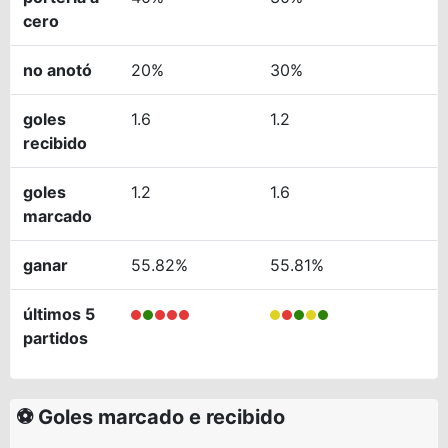
cero
no anotó
20%
30%
goles
1.6
1.2
recibido
goles
1.2
1.6
marcado
ganar
55.82%
55.81%
últimos 5
partidos
⚽ Goles marcado e recibido