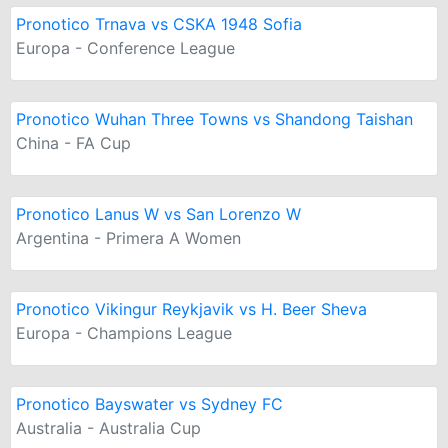
Pronotico Trnava vs CSKA 1948 Sofia
Europa - Conference League
Pronotico Wuhan Three Towns vs Shandong Taishan
China - FA Cup
Pronotico Lanus W vs San Lorenzo W
Argentina - Primera A Women
Pronotico Vikingur Reykjavik vs H. Beer Sheva
Europa - Champions League
Pronotico Bayswater vs Sydney FC
Australia - Australia Cup