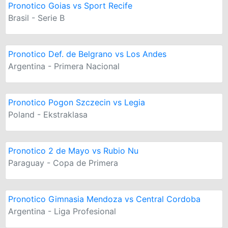
Pronotico Goias vs Sport Recife
Brasil - Serie B
Pronotico Def. de Belgrano vs Los Andes
Argentina - Primera Nacional
Pronotico Pogon Szczecin vs Legia
Poland - Ekstraklasa
Pronotico 2 de Mayo vs Rubio Nu
Paraguay - Copa de Primera
Pronotico Gimnasia Mendoza vs Central Cordoba
Argentina - Liga Profesional