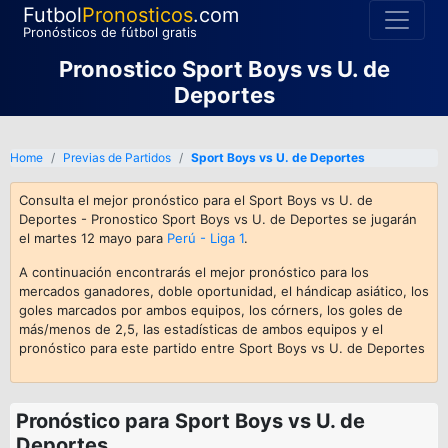
Futbol
Pronosticos
.com
Pronósticos de fútbol gratis
Pronostico Sport Boys vs U. de
Deportes
Home
Previas de Partidos
Sport Boys vs U. de Deportes
Consulta el mejor pronóstico para el Sport Boys vs U. de
Deportes - Pronostico Sport Boys vs U. de Deportes se jugarán
el martes 12 mayo para
Perú - Liga 1
.
A continuación encontrarás el mejor pronóstico para los
mercados ganadores, doble oportunidad, el hándicap asiático, los
goles marcados por ambos equipos, los córners, los goles de
más/menos de 2,5, las estadísticas de ambos equipos y el
pronóstico para este partido entre Sport Boys vs U. de Deportes
Pronóstico para Sport Boys vs U. de
Deportes