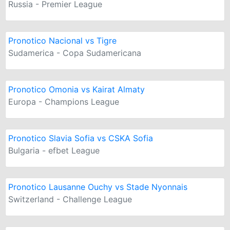
Russia - Premier League
Pronotico Nacional vs Tigre
Sudamerica - Copa Sudamericana
Pronotico Omonia vs Kairat Almaty
Europa - Champions League
Pronotico Slavia Sofia vs CSKA Sofia
Bulgaria - efbet League
Pronotico Lausanne Ouchy vs Stade Nyonnais
Switzerland - Challenge League