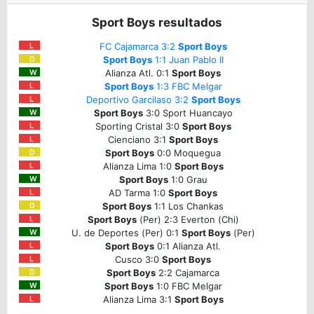
Sport Boys resultados
FC Cajamarca 3:2
Sport Boys
L
Sport Boys
1:1 Juan Pablo II
D
Alianza Atl. 0:1
Sport Boys
W
Sport Boys
1:3 FBC Melgar
L
Deportivo Garcilaso 3:2
Sport Boys
L
Sport Boys
3:0 Sport Huancayo
W
Sporting Cristal 3:0
Sport Boys
L
Cienciano 3:1
Sport Boys
L
Sport Boys
0:0 Moquegua
D
Alianza Lima 1:0
Sport Boys
L
Sport Boys
1:0 Grau
W
AD Tarma 1:0
Sport Boys
L
Sport Boys
1:1 Los Chankas
D
Sport Boys
(Per) 2:3 Everton (Chi)
L
U. de Deportes (Per) 0:1
Sport Boys
(Per)
W
Sport Boys
0:1 Alianza Atl.
L
Cusco 3:0
Sport Boys
L
Sport Boys
2:2 Cajamarca
D
Sport Boys
1:0 FBC Melgar
W
Alianza Lima 3:1
Sport Boys
L