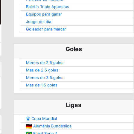
Boletín Triple Apuestas
Equipos para ganar
Juego del día
Goleador para marcar
Goles
Menos de 2.5 goles
Mas de 2.5 goles
Menos de 3.5 goles
Mas de 1.5 goles
Ligas
🏆 Copa Mundial
Alemania Bundesliga
Brasil Serie A