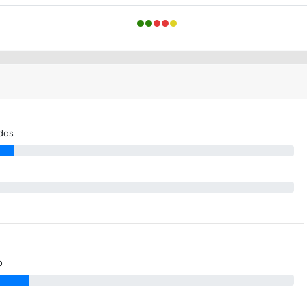
dos
o