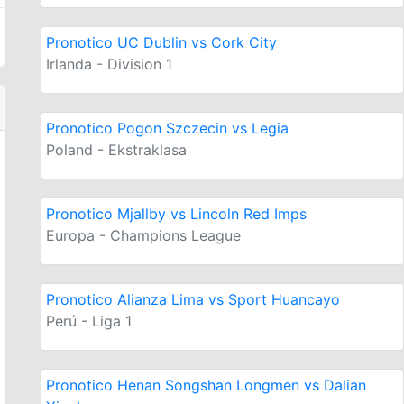
Pronotico UC Dublin vs Cork City
Irlanda - Division 1
Pronotico Pogon Szczecin vs Legia
Poland - Ekstraklasa
Pronotico Mjallby vs Lincoln Red Imps
Europa - Champions League
Pronotico Alianza Lima vs Sport Huancayo
Perú - Liga 1
Pronotico Henan Songshan Longmen vs Dalian