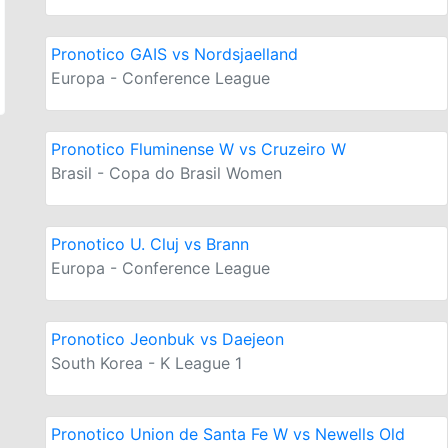
Pronotico GAIS vs Nordsjaelland
Europa - Conference League
Pronotico Fluminense W vs Cruzeiro W
Brasil - Copa do Brasil Women
Pronotico U. Cluj vs Brann
Europa - Conference League
Pronotico Jeonbuk vs Daejeon
South Korea - K League 1
Pronotico Union de Santa Fe W vs Newells Old