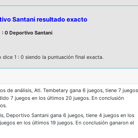
tivo Santani resultado exacto
 : 0 Deportivo Santani
dice 1 : 0 siendo la puntuación final exacta.
os de análisis, Atl. Tembetary gana 6 juegos, tiene 7 juegos
rdido 7 juegos en los últimos 20 juegos. En conclusión
os.
is, Deportivo Santani gana 6 juegos, tiene 4 juegos en los
 juegos en los últimos 19 juegos. En conclusión ganaron el