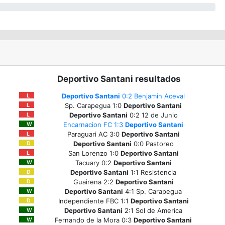
Deportivo Santani resultados
Deportivo Santani
0:2 Benjamin Aceval
L
Sp. Carapegua 1:0
Deportivo Santani
L
Deportivo Santani
0:2 12 de Junio
L
Encarnacion FC 1:3
Deportivo Santani
W
Paraguari AC 3:0
Deportivo Santani
L
Deportivo Santani
0:0 Pastoreo
D
San Lorenzo 1:0
Deportivo Santani
L
Tacuary 0:2
Deportivo Santani
W
Deportivo Santani
1:1 Resistencia
D
Guairena 2:2
Deportivo Santani
D
Deportivo Santani
4:1 Sp. Carapegua
W
Independiente FBC 1:1
Deportivo Santani
D
Deportivo Santani
2:1 Sol de America
W
Fernando de la Mora 0:3
Deportivo Santani
W