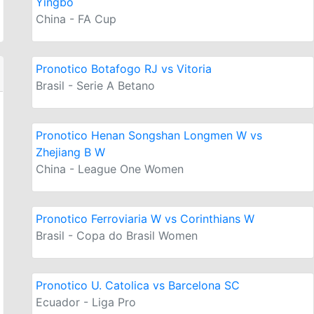
Yingbo
China - FA Cup
Pronotico Botafogo RJ vs Vitoria
Brasil - Serie A Betano
Pronotico Henan Songshan Longmen W vs
Zhejiang B W
China - League One Women
Pronotico Ferroviaria W vs Corinthians W
Brasil - Copa do Brasil Women
Pronotico U. Catolica vs Barcelona SC
Ecuador - Liga Pro