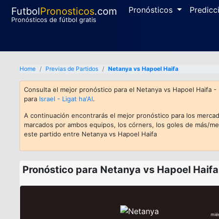
Pronósticos
Predicc
Futbol
Pronosticos
.com
Pronósticos de fútbol gratis
Home
Previas de Partidos
Netanya vs Hapoel Haifa
Consulta el mejor pronóstico para el Netanya vs Hapoel Haifa -
para
Israel - Ligat ha'Al
.
A continuación encontrarás el mejor pronóstico para los mercad
marcados por ambos equipos, los córners, los goles de más/men
este partido entre Netanya vs Hapoel Haifa
Pronóstico para Netanya vs Hapoel Haifa
mié