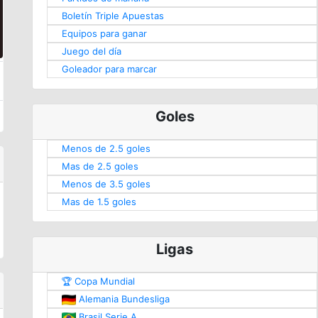
Boletín Triple Apuestas
Equipos para ganar
Juego del día
Goleador para marcar
Goles
Menos de 2.5 goles
Mas de 2.5 goles
Menos de 3.5 goles
Mas de 1.5 goles
Ligas
🏆 Copa Mundial
Alemania Bundesliga
Brasil Serie A