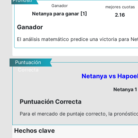
Ganador
co 1
mejores cuotas
Netanya para ganar [1]
2.16
Ganador
El análisis matemático predice una victoria para 
Puntuación
Correcta
Netanya vs Hapoel
Netanya 1 
Puntuación Correcta
Para el mercado de puntaje correcto, la pronóstico 
Hechos clave