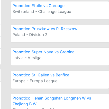
Pronotico Etoile vs Carouge
Switzerland - Challenge League
Pronotico Pruszkow vs R. Rzeszow
Poland - Division 2
Pronotico Super Nova vs Grobina
Latvia - Virsliga
Pronotico St. Gallen vs Benfica
Europa - Europa League
Pronotico Henan Songshan Longmen W vs
Zhejiang B W