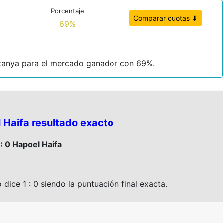
Porcentaje
Comparar cuotas ⬇
69%
Netanya para el mercado ganador con 69%.
 Haifa resultado exacto
: 0 Hapoel Haifa
dice 1 : 0 siendo la puntuación final exacta.